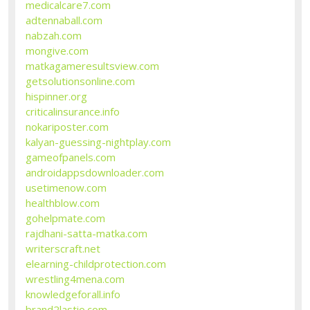
medicalcare7.com
adtennaball.com
nabzah.com
mongive.com
matkagameresultsview.com
getsolutionsonline.com
hispinner.org
criticalinsurance.info
nokariposter.com
kalyan-guessing-nightplay.com
gameofpanels.com
androidappsdownloader.com
usetimenow.com
healthblow.com
gohelpmate.com
rajdhani-satta-matka.com
writerscraft.net
elearning-childprotection.com
wrestling4mena.com
knowledgeforall.info
brand2lastio.com