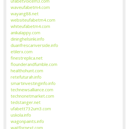
ufabetvoicem3.com
waveufabetm4.com
wayang88.net
websiteufabetm4.com
whiteufabetm4.com
anikalappy.com
dininghelsinki.info
duanfrescariverside.info
etilerx.com
finestreplica.net
flounderandfumble.com
healthohunt.com
retefuturah.info
smartinvestinginfo.info
technewsalliance.com
technonetmarket.com
tedstanger.net
ufabett732um3.com
uskola.info
wagonpaints.info
waitfornext.com