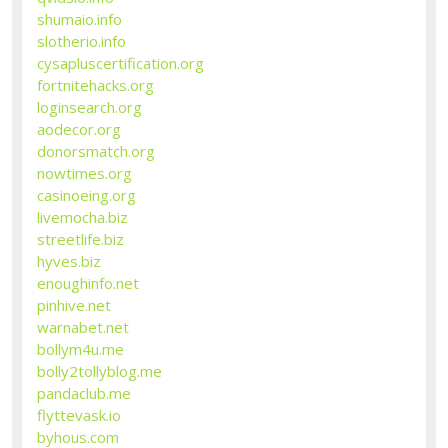
shumaio.info
slotherio.info
cysapluscertification.org
fortnitehacks.org
loginsearch.org
aodecor.org
donorsmatch.org
nowtimes.org
casinoeing.org
livemocha.biz
streetlife.biz
hyves.biz
enoughinfo.net
pinhive.net
warnabet.net
bollym4u.me
bolly2tollyblog.me
pandaclub.me
flyttevask.io
byhous.com