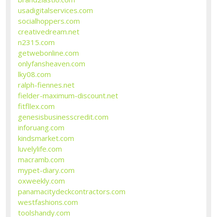
usadigitalservices.com
socialhoppers.com
creativedream.net
n2315.com
getwebonline.com
onlyfansheaven.com
lky08.com
ralph-fiennes.net
fielder-maximum-discount.net
fitfllex.com
genesisbusinesscredit.com
inforuang.com
kindsmarket.com
luvelylife.com
macramb.com
mypet-diary.com
oxweekly.com
panamacitydeckcontractors.com
westfashions.com
toolshandy.com