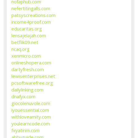
nofaphub.com
nefertitingalls.com
patsyscreations.com
income4proof.com
educaritas.org
lensajelajah.com
betflik09.net
ncaq.org
xenmicro.com
onlineshopera.com
dartyfresh.com
lewisenterprises.net
pcsoftwarefree.org
dailylinking.com
dnafyx.com
giocolenuvole.com
iyouessential.com
withloveamity.com
youlearncode.com
fxyatirim.com
abbuguide.com