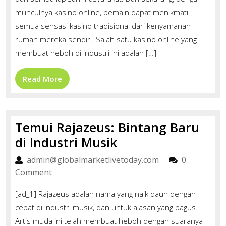
munculnya kasino online, pemain dapat menikmati
semua sensasi kasino tradisional dari kenyamanan
rumah mereka sendiri. Salah satu kasino online yang
membuat heboh di industri ini adalah […]
Read
Read More
More
Temui Rajazeus: Bintang Baru
Temui
di Industri Musik
Rajazeus:
admin@globalmar
admin@globalmarketlivetoday.com
0
Bintang
Comment
Baru
[ad_1] Rajazeus adalah nama yang naik daun dengan
di
cepat di industri musik, dan untuk alasan yang bagus.
Industri
Artis muda ini telah membuat heboh dengan suaranya