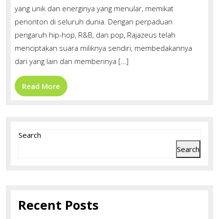
Musik
yang unik dan energinya yang menular, memikat
penonton di seluruh dunia. Dengan perpaduan
pengaruh hip-hop, R&B, dan pop, Rajazeus telah
menciptakan suara miliknya sendiri, membedakannya
dari yang lain dan memberinya […]
Read
Read More
More
Search
Search
Recent Posts