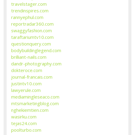
travelstager.com
trendinspires.com
rannyephul.com
reportradar360.com
swaggyfashion.com
taraftariumtv10.com
questionquery.com
bodybuildinglegend.com
brilliant-nails.com
dandr-photography.com
dokteroce.com
journal-francais.com
justintv10.com
lawyerule.com
mediamingleseaco.com
mtsmarketingblog.com
nghekiemtien.com
wasirku.com
tejas24.com
poolturbo.com