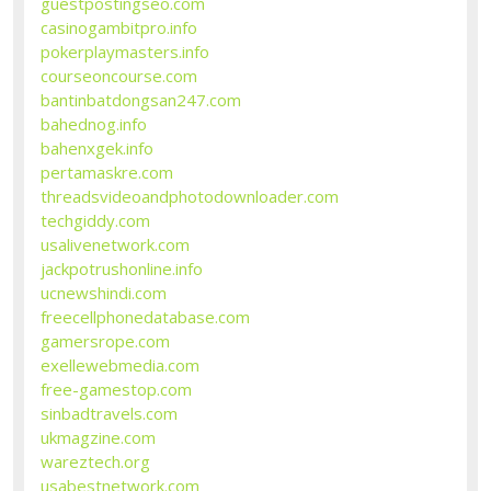
guestpostingseo.com
casinogambitpro.info
pokerplaymasters.info
courseoncourse.com
bantinbatdongsan247.com
bahednog.info
bahenxgek.info
pertamaskre.com
threadsvideoandphotodownloader.com
techgiddy.com
usalivenetwork.com
jackpotrushonline.info
ucnewshindi.com
freecellphonedatabase.com
gamersrope.com
exellewebmedia.com
free-gamestop.com
sinbadtravels.com
ukmagzine.com
wareztech.org
usabestnetwork.com