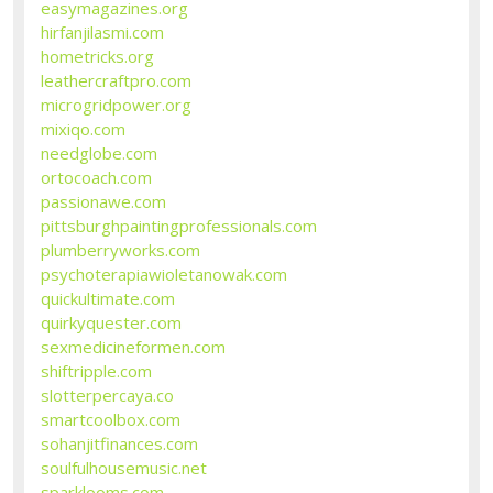
easymagazines.org
hirfanjilasmi.com
hometricks.org
leathercraftpro.com
microgridpower.org
mixiqo.com
needglobe.com
ortocoach.com
passionawe.com
pittsburghpaintingprofessionals.com
plumberryworks.com
psychoterapiawioletanowak.com
quickultimate.com
quirkyquester.com
sexmedicineformen.com
shiftripple.com
slotterpercaya.co
smartcoolbox.com
sohanjitfinances.com
soulfulhousemusic.net
sparklooms.com