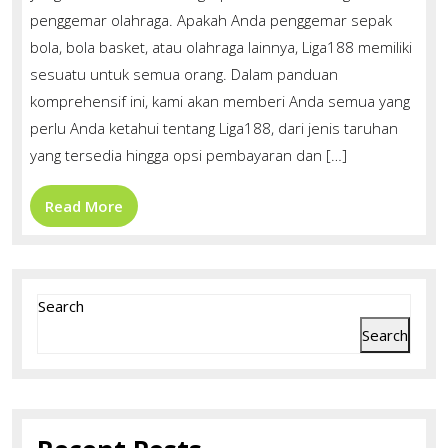
Tentang
penggemar olahraga. Apakah Anda penggemar sepak
Liga188:
bola, bola basket, atau olahraga lainnya, Liga188 memiliki
Panduan
sesuatu untuk semua orang. Dalam panduan
Komprehen
komprehensif ini, kami akan memberi Anda semua yang
perlu Anda ketahui tentang Liga188, dari jenis taruhan
yang tersedia hingga opsi pembayaran dan […]
Read
Read More
More
Search
Search