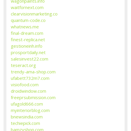
wagonpaints.info
waitfornext.com
clearvisionmarketing.co
quantum-code.co
whatnews.me
final-dream.com
finest-replica.net
gestioneinh.info
prosportdaily.net
salesinvest22.com
teseract.org
trendy-ama-shop.com
ufabett732m7.com
visiofood.com
droidwindow.com
freeprsubmission.com
ufagold666.com
myinteriorblog.com
bnewsindia.com
techiepick.com
bamzyshop.com