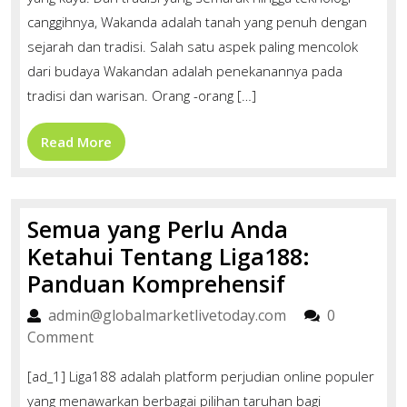
canggihnya, Wakanda adalah tanah yang penuh dengan
sejarah dan tradisi. Salah satu aspek paling mencolok
dari budaya Wakandan adalah penekanannya pada
tradisi dan warisan. Orang -orang […]
Read
Read More
More
Semua yang Perlu Anda
Ketahui Tentang Liga188:
Semua
Panduan Komprehensif
yang
admin@globalmar
admin@globalmarketlivetoday.com
0
Perlu
Comment
Anda
[ad_1] Liga188 adalah platform perjudian online populer
Ketahui
yang menawarkan berbagai pilihan taruhan bagi