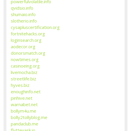
powerfulvolatile.info
qvidsio.info
shumaio.info
slotherio.info
cysapluscertification.org
fortnitehacks.org
loginsearch.org
aodecor.org
donorsmatch.org
nowtimes.org
casinoeing.org
livemocha.biz
streetlife.biz
hyves.biz
enoughinfo.net
pinhive.net
warnabet.net
bollym4u.me
bolly2tollyblog.me
pandaclub.me
flyttevask.io