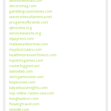
allviddownload.com
decorsmag.com
gamblingcasinonews.com
universitiesofamerica.net
progameofbrands.com
qbreview.org
servicewueste.org
zippyrevs.com
matkanumbernow.com
myjobcirculars.com
healthmoreoverfitness.com
topslotxgames.com
routerloggnet.net
dantella6.com
slotsgamesone.com
hispinzone.com
kalyanbazarnights.com
top-online-casino-usa.com
honghuidoor.com
flowingtravel.com
nineniki.com