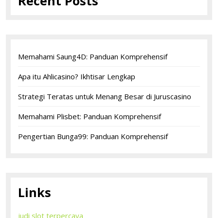
Recent Posts
Memahami Saung4D: Panduan Komprehensif
Apa itu Ahlicasino? Ikhtisar Lengkap
Strategi Teratas untuk Menang Besar di Juruscasino
Memahami Plisbet: Panduan Komprehensif
Pengertian Bunga99: Panduan Komprehensif
Links
judi slot terpercaya