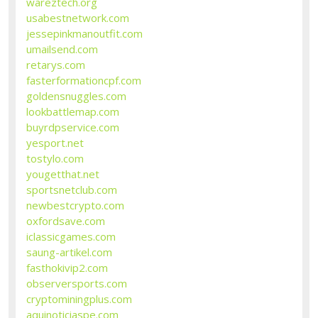
wareztech.org
usabestnetwork.com
jessepinkmanoutfit.com
umailsend.com
retarys.com
fasterformationcpf.com
goldensnuggles.com
lookbattlemap.com
buyrdpservice.com
yesport.net
tostylo.com
yougetthat.net
sportsnetclub.com
newbestcrypto.com
oxfordsave.com
iclassicgames.com
saung-artikel.com
fasthokivip2.com
observersports.com
cryptominingplus.com
aquinoticiaspe.com