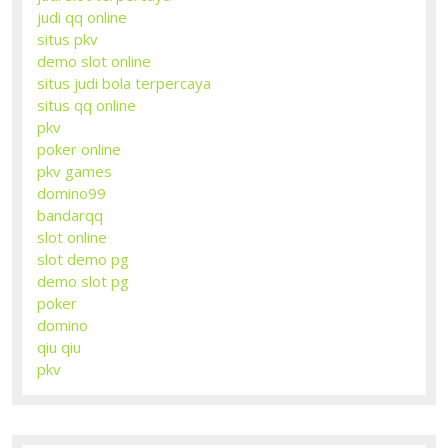
judi qq online
situs pkv
demo slot online
situs judi bola terpercaya
situs qq online
pkv
poker online
pkv games
domino99
bandarqq
slot online
slot demo pg
demo slot pg
poker
domino
qiu qiu
pkv