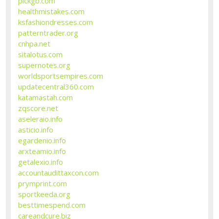
pickgb.com
healthmistakes.com
ksfashiondresses.com
patterntrader.org
cnhpa.net
sitalotus.com
supernotes.org
worldsportsempires.com
updatecentral360.com
katamastah.com
zqscore.net
aseleraio.info
asticio.info
egardenio.info
arxteamio.info
getalexio.info
accountaudittaxcon.com
prymprint.com
sportkeeda.org
besttimespend.com
careandcure.biz