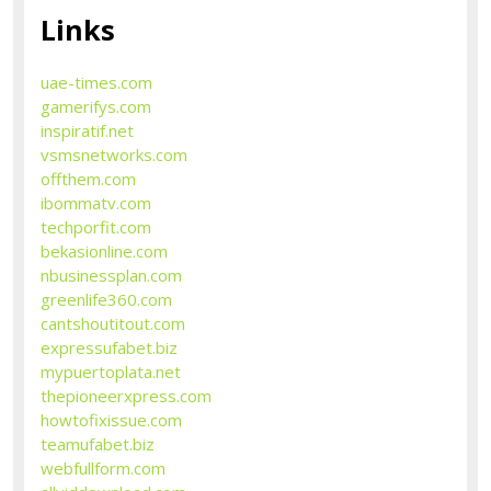
Links
uae-times.com
gamerifys.com
inspiratif.net
vsmsnetworks.com
offthem.com
ibommatv.com
techporfit.com
bekasionline.com
nbusinessplan.com
greenlife360.com
cantshoutitout.com
expressufabet.biz
mypuertoplata.net
thepioneerxpress.com
howtofixissue.com
teamufabet.biz
webfullform.com