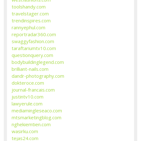
toolshandy.com
travelstager.com
trendinspires.com
rannyephul.com
reportradar360.com
swaggyfashion.com
taraftariumtv10.com
questionquery.com
bodybuildinglegend.com
brilliant-nails.com
dandr-photography.com
dokteroce.com
journal-francais.com
justintv10.com
lawyerule.com
mediamingleseaco.com
mtsmarketingblog.com
nghekiemtien.com
wasirku.com
tejas24.com