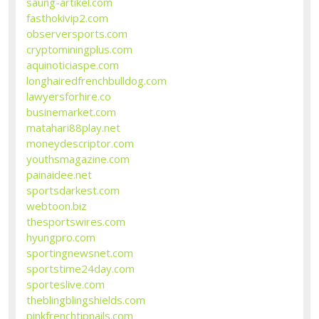
saung-artikel.com
fasthokivip2.com
observersports.com
cryptominingplus.com
aquinoticiaspe.com
longhairedfrenchbulldog.com
lawyersforhire.co
businemarket.com
matahari88play.net
moneydescriptor.com
youthsmagazine.com
painaidee.net
sportsdarkest.com
webtoon.biz
thesportswires.com
hyungpro.com
sportingnewsnet.com
sportstime24day.com
sporteslive.com
theblingblingshields.com
pinkfrenchtipnails.com