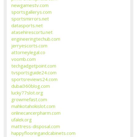
newgamestv.com
sportsgallerys.com
sportsmirrors.net
datasports.net
atasehirescortu.net
engineeringtechub.com
jerryescorts.com
attorneylegal.co
voomb.com
techgadgetpoint.com
tvsportsguide24.com
sportsreviews24.com
dubai360blog.com
lucky77slot.org
growmefast.com
mahkotahokislot.com
onlinecancerpharm.com
ufalek.org
mattress-disposal.com
happyflooringandcabinets.com