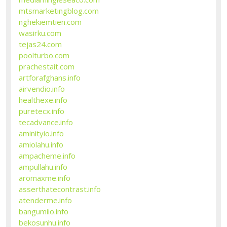
mtsmarketingblog.com
nghekiemtien.com
wasirku.com
tejas24.com
poolturbo.com
prachestait.com
artforafghans.info
airvendio.info
healthexe.info
puretecx.info
tecadvance.info
aminityio.info
amiolahu.info
ampacheme.info
ampullahu.info
aromaxme.info
asserthatecontrast.info
atenderme.info
bangumiio.info
bekosunhu.info