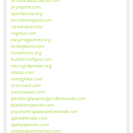
accountaudittaxcon.com
prymprint.com
sportkeeda.org
besttimespend.com
careandcure.biz
cogniyo.com
easymagazines.org
hirfanjilasmi.com
hometricks.org
leathercraftpro.com
microgridpower.org
mixiqo.com
needglobe.com
ortocoach.com
passionawe.com
pittsburghpaintingprofessionals.com
plumberryworks.com
psychoterapiawioletanowak.com
quickultimate.com
quirkyquester.com
sexmedicineformen.com