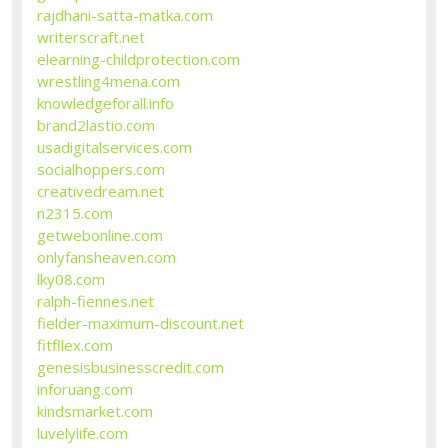
rajdhani-satta-matka.com
writerscraft.net
elearning-childprotection.com
wrestling4mena.com
knowledgeforall.info
brand2lastio.com
usadigitalservices.com
socialhoppers.com
creativedream.net
n2315.com
getwebonline.com
onlyfansheaven.com
lky08.com
ralph-fiennes.net
fielder-maximum-discount.net
fitfllex.com
genesisbusinesscredit.com
inforuang.com
kindsmarket.com
luvelylife.com