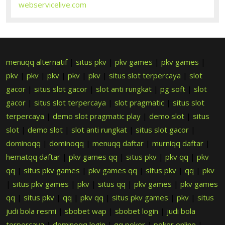
webservicelive.com
menuqq alternatif
|
situs pkv
|
pkv games
|
pkv games
|
pkv
|
pkv
|
pkv
|
pkv
|
pkv
|
situs slot terpercaya
|
slot
gacor
|
situs slot gacor
|
slot anti rungkat
|
pg soft
|
slot
gacor
|
situs slot terpercaya
|
slot pragmatic
|
situs slot
terpercaya
|
demo slot pragmatic play
|
demo slot
|
situs
slot
|
demo slot
|
slot anti rungkat
|
situs slot gacor
|
dominoqq
|
dominoqq
|
menuqq daftar
|
murniqq daftar
|
hematqq daftar
|
pkv games qq
|
situs pkv
|
pkv qq
|
pkv
qq
|
situs pkv games
|
pkv games qq
|
situs pkv
|
qq
|
pkv
|
situs pkv games
|
pkv
|
situs qq
|
pkv games
|
pkv games
qq
|
situs pkv
|
qq
|
pkv qq
|
situs pkv games
|
pkv
|
situs
judi bola resmi
|
sbobet wap
|
sbobet login
|
judi bola
terpercaya
|
dominoqq login
|
qq poker
|
poker online
|