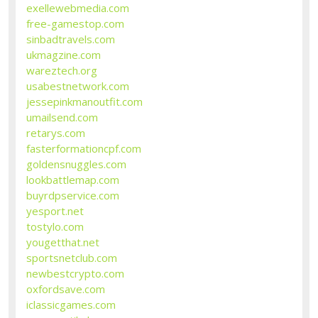
exellewebmedia.com
free-gamestop.com
sinbadtravels.com
ukmagzine.com
wareztech.org
usabestnetwork.com
jessepinkmanoutfit.com
umailsend.com
retarys.com
fasterformationcpf.com
goldensnuggles.com
lookbattlemap.com
buyrdpservice.com
yesport.net
tostylo.com
yougetthat.net
sportsnetclub.com
newbestcrypto.com
oxfordsave.com
iclassicgames.com