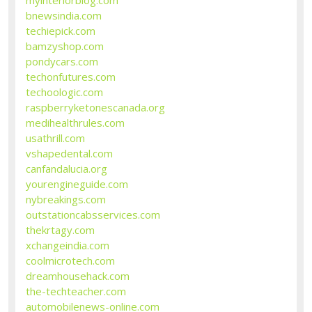
myinteriorblog.com
bnewsindia.com
techiepick.com
bamzyshop.com
pondycars.com
techonfutures.com
techoologic.com
raspberryketonescanada.org
medihealthrules.com
usathrill.com
vshapedental.com
canfandalucia.org
yourengineguide.com
nybreakings.com
outstationcabsservices.com
thekrtagy.com
xchangeindia.com
coolmicrotech.com
dreamhousehack.com
the-techteacher.com
automobilenews-online.com