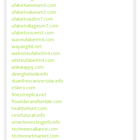
ufabetunionum3.com
ufabetvalueum3.com
ufabetvaultm7.com
ufabetvillageum7.com
ufabetvoicem3.com
waveufabetm4.com
wayang88.net
websiteufabetm4.com
whiteufabetm4.com
anikalappy.com
dininghelsinki.info
duanfrescariverside.info
etilerx.com
finestreplica.net
flounderandfumble.com
healthohunt.com
retefuturah.info
smartinvestinginfo.info
technewsalliance.com
technonetmarket.com