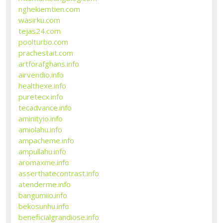
nghekiemtien.com
wasirku.com
tejas24.com
poolturbo.com
prachestait.com
artforafghans.info
airvendio.info
healthexe.info
puretecx.info
tecadvance.info
aminityio.info
amiolahu.info
ampacheme.info
ampullahu.info
aromaxme.info
asserthatecontrast.info
atenderme.info
bangumiio.info
bekosunhu.info
beneficialgrandiose.info