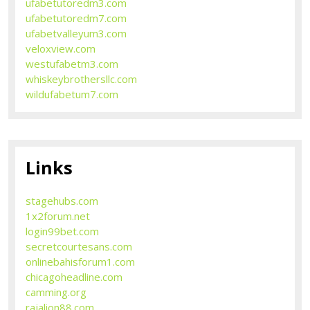
ufabetutoredm3.com
ufabetutoredm7.com
ufabetvalleyum3.com
veloxview.com
westufabetm3.com
whiskeybrothersllc.com
wildufabetum7.com
Links
stagehubs.com
1x2forum.net
login99bet.com
secretcourtesans.com
onlinebahisforum1.com
chicagoheadline.com
camming.org
rajalion88.com