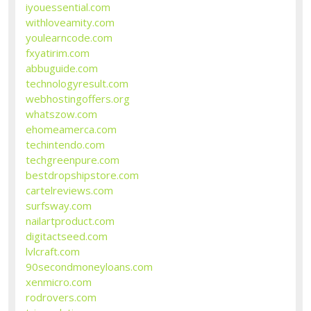
iyouessential.com
withloveamity.com
youlearncode.com
fxyatirim.com
abbuguide.com
technologyresult.com
webhostingoffers.org
whatszow.com
ehomeamerca.com
techintendo.com
techgreenpure.com
bestdropshipstore.com
cartelreviews.com
surfsway.com
nailartproduct.com
digitactseed.com
lvlcraft.com
90secondmoneyloans.com
xenmicro.com
rodrovers.com