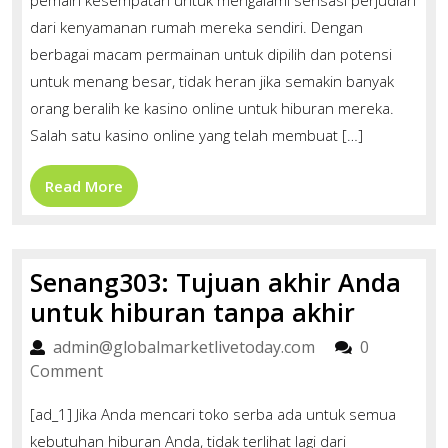
pemain kesempatan untuk mengalami sensasi perjudian
di
dari kenyamanan rumah mereka sendiri. Dengan
Kasino
berbagai macam permainan untuk dipilih dan potensi
Online
untuk menang besar, tidak heran jika semakin banyak
orang beralih ke kasino online untuk hiburan mereka.
Salah satu kasino online yang telah membuat […]
Read
Read More
More
Senang303: Tujuan akhir Anda
Senang
untuk hiburan tanpa akhir
Tujuan
admin@globalmar
admin@globalmarketlivetoday.com
0
akhir
Comment
Anda
[ad_1] Jika Anda mencari toko serba ada untuk semua
untuk
kebutuhan hiburan Anda, tidak terlihat lagi dari