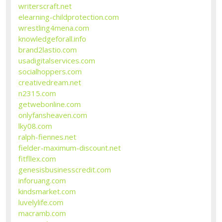
writerscraft.net
elearning-childprotection.com
wrestling4mena.com
knowledgeforall.info
brand2lastio.com
usadigitalservices.com
socialhoppers.com
creativedream.net
n2315.com
getwebonline.com
onlyfansheaven.com
lky08.com
ralph-fiennes.net
fielder-maximum-discount.net
fitfllex.com
genesisbusinesscredit.com
inforuang.com
kindsmarket.com
luvelylife.com
macramb.com