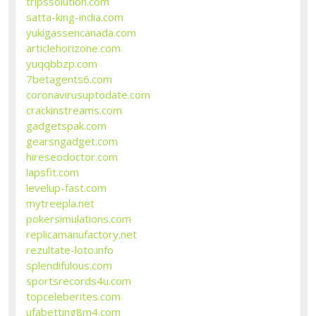
tripssolution.com
satta-king-india.com
yukigassencanada.com
articlehorizone.com
yuqqbbzp.com
7betagents6.com
coronavirusuptodate.com
crackinstreams.com
gadgetspak.com
gearsngadget.com
hireseodoctor.com
lapsfit.com
levelup-fast.com
mytreepla.net
pokersimulations.com
replicamanufactory.net
rezultate-loto.info
splendifulous.com
sportsrecords4u.com
topceleberites.com
ufabetting8m4.com