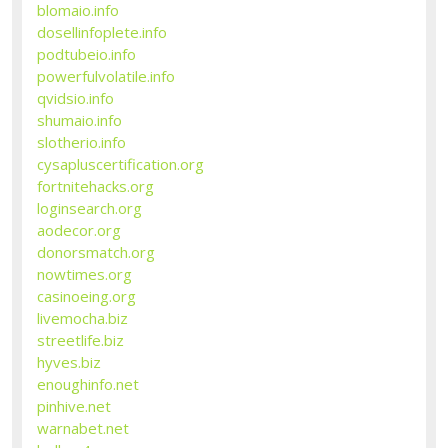
blomaio.info
dosellinfoplete.info
podtubeio.info
powerfulvolatile.info
qvidsio.info
shumaio.info
slotherio.info
cysapluscertification.org
fortnitehacks.org
loginsearch.org
aodecor.org
donorsmatch.org
nowtimes.org
casinoeing.org
livemocha.biz
streetlife.biz
hyves.biz
enoughinfo.net
pinhive.net
warnabet.net