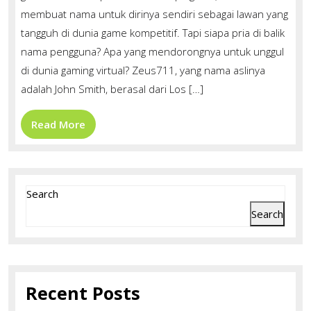
pe
membuat nama untuk dirinya sendiri sebagai lawan yang
top
tangguh di dunia game kompetitif. Tapi siapa pria di balik
di
nama pengguna? Apa yang mendorongnya untuk unggul
ko
di dunia gaming virtual? Zeus711, yang nama aslinya
ga
adalah John Smith, berasal dari Los […]
Read
Read More
More
Search
Search
Recent Posts