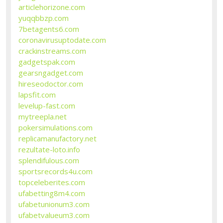
articlehorizone.com
yuqqbbzp.com
7betagents6.com
coronavirusuptodate.com
crackinstreams.com
gadgetspak.com
gearsngadget.com
hireseodoctor.com
lapsfit.com
levelup-fast.com
mytreepla.net
pokersimulations.com
replicamanufactory.net
rezultate-loto.info
splendifulous.com
sportsrecords4u.com
topceleberites.com
ufabetting8m4.com
ufabetunionum3.com
ufabetvalueum3.com