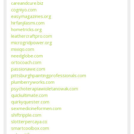
careandcure.biz
cogniyo.com
easymagazines.org
hirfanjilasmi.com
hometricks.org
leathercraftpro.com
microgridpower.org
mixiqo.com
needglobe.com
ortocoach.com
passionawe.com
pittsburghpaintingprofessionals.com
plumberryworks.com
psychoterapiawioletanowak.com
quickultimate.com
quirkyquester.com
sexmedicineformen.com
shiftripple.com
slotterpercaya.co
smartcoolbox.com