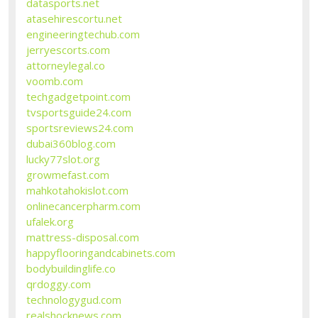
datasports.net
atasehirescortu.net
engineeringtechub.com
jerryescorts.com
attorneylegal.co
voomb.com
techgadgetpoint.com
tvsportsguide24.com
sportsreviews24.com
dubai360blog.com
lucky77slot.org
growmefast.com
mahkotahokislot.com
onlinecancerpharm.com
ufalek.org
mattress-disposal.com
happyflooringandcabinets.com
bodybuildinglife.co
qrdoggy.com
technologygud.com
realshocknews.com