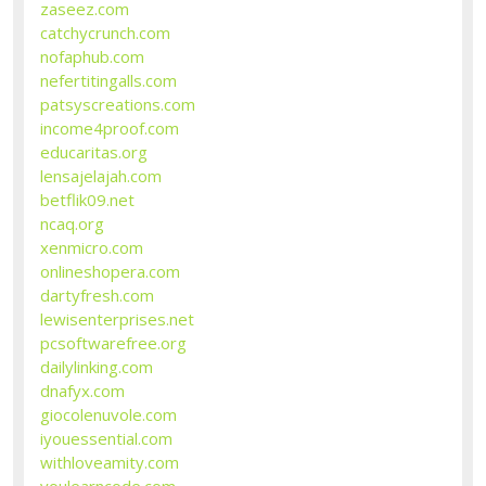
zaseez.com
catchycrunch.com
nofaphub.com
nefertitingalls.com
patsyscreations.com
income4proof.com
educaritas.org
lensajelajah.com
betflik09.net
ncaq.org
xenmicro.com
onlineshopera.com
dartyfresh.com
lewisenterprises.net
pcsoftwarefree.org
dailylinking.com
dnafyx.com
giocolenuvole.com
iyouessential.com
withloveamity.com