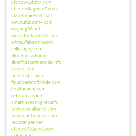
ufabetvaultm7.com
ufabetvillageum7.com
ufabetvoicem3.com
waveufabetm4.com
wayang88.net
websiteufabetm4.com
whiteufabetm4.com
anikalappy.com
dininghelsinki.info
duanfrescariverside.info
etilerx.com
finestreplica.net
flounderandfumble.com
healthohunt.com
retefuturah.info
smartinvestinginfo.info
technewsalliance.com
technonetmarket.com
tedstanger.net
ufabett732um3.com
uskola.info