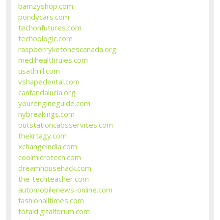
bamzyshop.com
pondycars.com
techonfutures.com
techoologic.com
raspberryketonescanada.org
medihealthrules.com
usathrill.com
vshapedental.com
canfandalucia.org
yourengineguide.com
nybreakings.com
outstationcabsservices.com
thekrtagy.com
xchangeindia.com
coolmicrotech.com
dreamhousehack.com
the-techteacher.com
automobilenews-online.com
fashionalltimes.com
totaldigitalforum.com