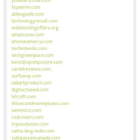
youlearncode.com
fxyatirim.com
abbuguide.com
technologyresult.com
webhostingoffers.org
whatszow.com
ehomeamerca.com
techintendo.com
techgreenpure.com
bestdropshipstore.com
cartelreviews.com
surfsway.com
nailartproduct.com
digitactseed.com
lvlcraft.com
90secondmoneyloans.com
xenmicro.com
rodrovers.com
tripssolution.com
satta-king-india.com
yukigassencanada.com