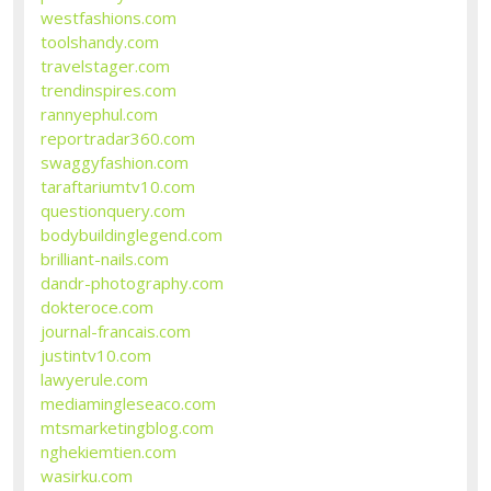
westfashions.com
toolshandy.com
travelstager.com
trendinspires.com
rannyephul.com
reportradar360.com
swaggyfashion.com
taraftariumtv10.com
questionquery.com
bodybuildinglegend.com
brilliant-nails.com
dandr-photography.com
dokteroce.com
journal-francais.com
justintv10.com
lawyerule.com
mediamingleseaco.com
mtsmarketingblog.com
nghekiemtien.com
wasirku.com