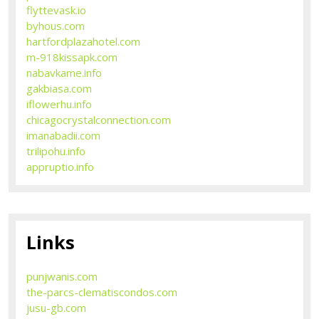
flyttevask.io
byhous.com
hartfordplazahotel.com
m-918kissapk.com
nabavkame.info
gakbiasa.com
iflowerhu.info
chicagocrystalconnection.com
imanabadii.com
trilipohu.info
appruptio.info
Links
punjwanis.com
the-parcs-clematiscondos.com
jusu-gb.com