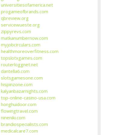
universitiesofamerica.net
progameofbrands.com
qbreview.org
servicewueste.org
zippyrevs.com
matkanumbernow.com
myjobcirculars.com
healthmoreoverfitness.com
topslotxgames.com
routerloggnet.net
dantella6.com
slotsgamesone.com
hispinzone.com
kalyanbazarnights.com
top-online-casino-usa.com
honghuidoor.com
flowingtravel.com
nineniki.com
brandiospecialists.com
medicalcare7.com