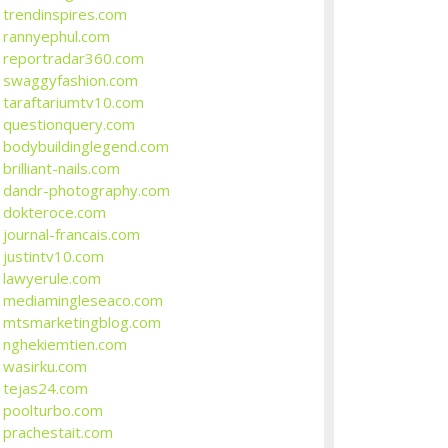
trendinspires.com
rannyephul.com
reportradar360.com
swaggyfashion.com
taraftariumtv10.com
questionquery.com
bodybuildinglegend.com
brilliant-nails.com
dandr-photography.com
dokteroce.com
journal-francais.com
justintv10.com
lawyerule.com
mediamingleseaco.com
mtsmarketingblog.com
nghekiemtien.com
wasirku.com
tejas24.com
poolturbo.com
prachestait.com