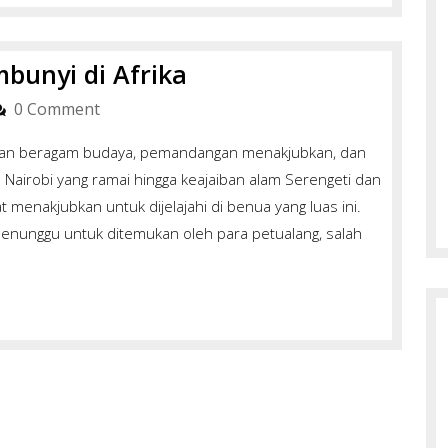
Mponusa:
bunyi di Afrika
Permata
in@globalmarketlivetoday.com
0 Comment
Tersembunyi
engan beragam budaya, pemandangan menakjubkan, dan
di
 Nairobi yang ramai hingga keajaiban alam Serengeti dan
Afrika
t menakjubkan untuk dijelajahi di benua yang luas ini.
enunggu untuk ditemukan oleh para petualang, salah