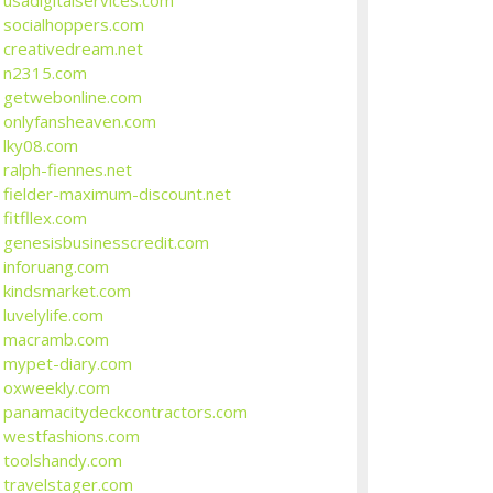
usadigitalservices.com
socialhoppers.com
creativedream.net
n2315.com
getwebonline.com
onlyfansheaven.com
lky08.com
ralph-fiennes.net
fielder-maximum-discount.net
fitfllex.com
genesisbusinesscredit.com
inforuang.com
kindsmarket.com
luvelylife.com
macramb.com
mypet-diary.com
oxweekly.com
panamacitydeckcontractors.com
westfashions.com
toolshandy.com
travelstager.com