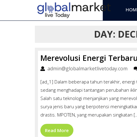
Skip
HOM
to
content
DAY:
DEC
Merevolusi Energi Terbar
adm
admin@globalmarketlivetoday.com
[ad_1] Dalam beberapa tahun terakhir, energi 
sedang menghadapi tantangan perubahan iklim 
Salah satu teknologi menjanjikan yang merevo
surya jenis baru yang berpotensi meningkatka
drastis. MPOTEN, yang merupakan singkatan [
Read
Read More
More