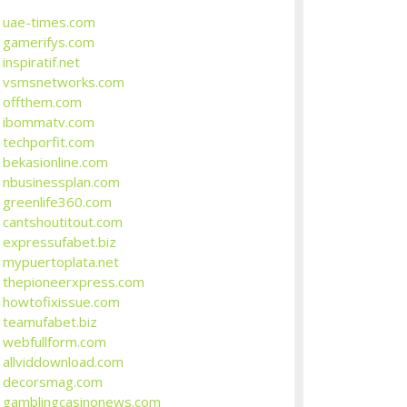
uae-times.com
gamerifys.com
inspiratif.net
vsmsnetworks.com
offthem.com
ibommatv.com
techporfit.com
bekasionline.com
nbusinessplan.com
greenlife360.com
cantshoutitout.com
expressufabet.biz
mypuertoplata.net
thepioneerxpress.com
howtofixissue.com
teamufabet.biz
webfullform.com
allviddownload.com
decorsmag.com
gamblingcasinonews.com