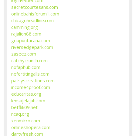
login99bet.com
secretcourtesans.com
onlinebahisforum1.com
chicagoheadline.com
camming.org
rajalion88.com
goupuntacana.com
riversedgepark.com
zaseez.com
catchycrunch.com
nofaphub.com
nefertitingalls.com
patsyscreations.com
income4proof.com
educaritas.org
lensajelajah.com
betflik09.net
ncaq.org
xenmicro.com
onlineshopera.com
dartyfresh.com