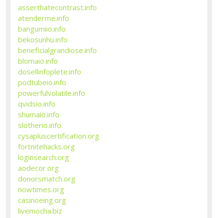
asserthatecontrast.info
atenderme.info
bangumiio.info
bekosunhu.info
beneficialgrandiose.info
blomaio.info
dosellinfoplete.info
podtubeio.info
powerfulvolatile.info
qvidsio.info
shumaio.info
slotherio.info
cysapluscertification.org
fortnitehacks.org
loginsearch.org
aodecor.org
donorsmatch.org
nowtimes.org
casinoeing.org
livemocha.biz