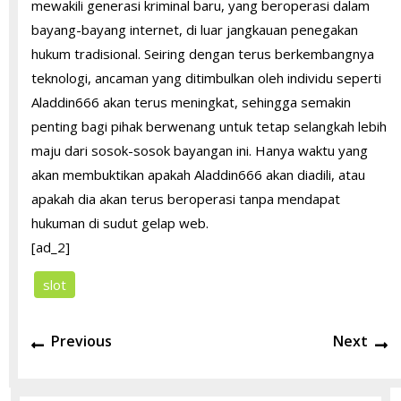
mewakili generasi kriminal baru, yang beroperasi dalam
bayang-bayang internet, di luar jangkauan penegakan
hukum tradisional. Seiring dengan terus berkembangnya
teknologi, ancaman yang ditimbulkan oleh individu seperti
Aladdin666 akan terus meningkat, sehingga semakin
penting bagi pihak berwenang untuk tetap selangkah lebih
maju dari sosok-sosok bayangan ini. Hanya waktu yang
akan membuktikan apakah Aladdin666 akan diadili, atau
apakah dia akan terus beroperasi tanpa mendapat
hukuman di sudut gelap web.
[ad_2]
slot
Post
Previous
N
Previous
Next
navigation
post:
po