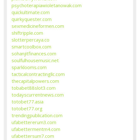
psychoterapiawioletanowak.com
quickultimate.com
quirkyquester.com
sexmedicineformen.com
shiftripple.com
slotterpercaya.co
smartcoolbox.com
sohanjitfinances.com
soulfulhousemusic.net
sparklooms.com
tacticalcontractingllc.com
thecapitalpowers.com
tobabet88slot3.com
todayscurrentnews.com
totobet77.asia
totobet77.org
trendingpublication.com
ufabettererum3.com
ufabettermentm4.com
ufabettersum7.com