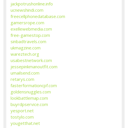
jackpotrushonline.info
ucnewshindi.com
freecellphonedatabase.com
gamersrope.com
exellewebmedia.com
free-gamestop.com
sinbadtravels.com
ukmagzine.com
wareztech.org
usabestnetwork.com
jessepinkmanoutfit.com
umailsend.com
retarys.com
fasterformationcpf.com
goldensnuggles.com
lookbattlemap.com
buyrdpservice.com
yesport.net
tostylo.com
yougetthat.net