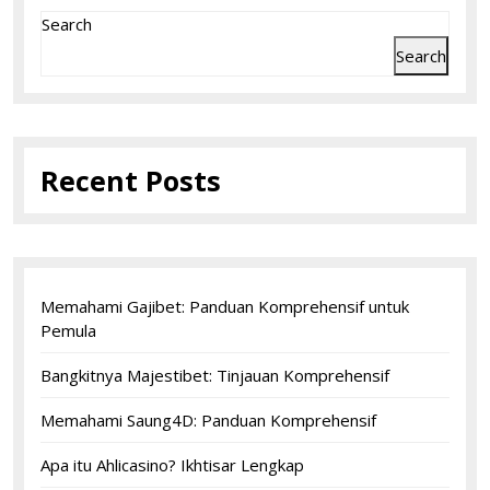
Search
Search
Recent Posts
Memahami Gajibet: Panduan Komprehensif untuk
Pemula
Bangkitnya Majestibet: Tinjauan Komprehensif
Memahami Saung4D: Panduan Komprehensif
Apa itu Ahlicasino? Ikhtisar Lengkap