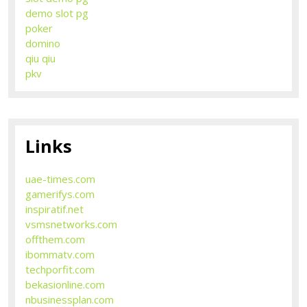
demo slot pg
poker
domino
qiu qiu
pkv
Links
uae-times.com
gamerifys.com
inspiratif.net
vsmsnetworks.com
offthem.com
ibommatv.com
techporfit.com
bekasionline.com
nbusinessplan.com