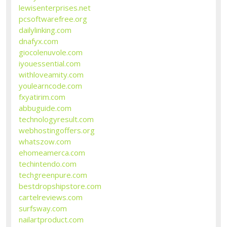
lewisenterprises.net
pcsoftwarefree.org
dailylinking.com
dnafyx.com
giocolenuvole.com
iyouessential.com
withloveamity.com
youlearncode.com
fxyatirim.com
abbuguide.com
technologyresult.com
webhostingoffers.org
whatszow.com
ehomeamerca.com
techintendo.com
techgreenpure.com
bestdropshipstore.com
cartelreviews.com
surfsway.com
nailartproduct.com