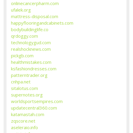
onlinecancerpharm.com
ufalek.org
mattress-disposal.com
happyflooringandcabinets.com
bodybuildinglife.co
qrdoggy.com
technologygud.com
realshocknews.com
pickgb.com
healthmistakes.com
ksfashiondresses.com
patterntrader.org
cnhpa.net
sitalotus.com
supernotes.org
worldsportsempires.com
updatecentral360.com
katamastah.com
zqscore.net
aseleraio.info