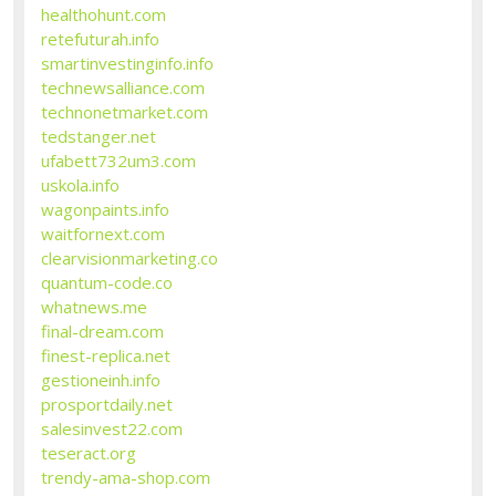
healthohunt.com
retefuturah.info
smartinvestinginfo.info
technewsalliance.com
technonetmarket.com
tedstanger.net
ufabett732um3.com
uskola.info
wagonpaints.info
waitfornext.com
clearvisionmarketing.co
quantum-code.co
whatnews.me
final-dream.com
finest-replica.net
gestioneinh.info
prosportdaily.net
salesinvest22.com
teseract.org
trendy-ama-shop.com