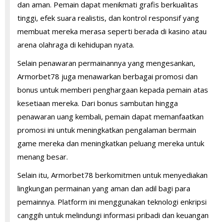
dan aman. Pemain dapat menikmati grafis berkualitas
tinggi, efek suara realistis, dan kontrol responsif yang
membuat mereka merasa seperti berada di kasino atau
arena olahraga di kehidupan nyata.
Selain penawaran permainannya yang mengesankan,
Armorbet78 juga menawarkan berbagai promosi dan
bonus untuk memberi penghargaan kepada pemain atas
kesetiaan mereka. Dari bonus sambutan hingga
penawaran uang kembali, pemain dapat memanfaatkan
promosi ini untuk meningkatkan pengalaman bermain
game mereka dan meningkatkan peluang mereka untuk
menang besar.
Selain itu, Armorbet78 berkomitmen untuk menyediakan
lingkungan permainan yang aman dan adil bagi para
pemainnya. Platform ini menggunakan teknologi enkripsi
canggih untuk melindungi informasi pribadi dan keuangan