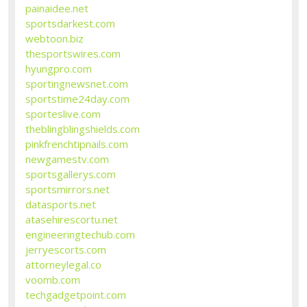
painaidee.net
sportsdarkest.com
webtoon.biz
thesportswires.com
hyungpro.com
sportingnewsnet.com
sportstime24day.com
sporteslive.com
theblingblingshields.com
pinkfrenchtipnails.com
newgamestv.com
sportsgallerys.com
sportsmirrors.net
datasports.net
atasehirescortu.net
engineeringtechub.com
jerryescorts.com
attorneylegal.co
voomb.com
techgadgetpoint.com