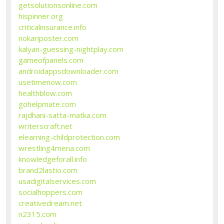
getsolutionsonline.com
hispinner.org
criticalinsurance.info
nokariposter.com
kalyan-guessing-nightplay.com
gameofpanels.com
androidappsdownloader.com
usetimenow.com
healthblow.com
gohelpmate.com
rajdhani-satta-matka.com
writerscraft.net
elearning-childprotection.com
wrestling4mena.com
knowledgeforall.info
brand2lastio.com
usadigitalservices.com
socialhoppers.com
creativedream.net
n2315.com