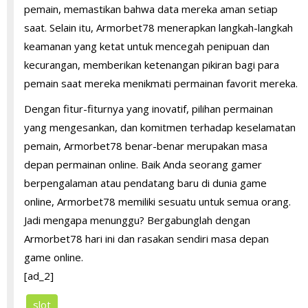
pemain, memastikan bahwa data mereka aman setiap
saat. Selain itu, Armorbet78 menerapkan langkah-langkah
keamanan yang ketat untuk mencegah penipuan dan
kecurangan, memberikan ketenangan pikiran bagi para
pemain saat mereka menikmati permainan favorit mereka.
Dengan fitur-fiturnya yang inovatif, pilihan permainan
yang mengesankan, dan komitmen terhadap keselamatan
pemain, Armorbet78 benar-benar merupakan masa
depan permainan online. Baik Anda seorang gamer
berpengalaman atau pendatang baru di dunia game
online, Armorbet78 memiliki sesuatu untuk semua orang.
Jadi mengapa menunggu? Bergabunglah dengan
Armorbet78 hari ini dan rasakan sendiri masa depan
game online.
[ad_2]
slot