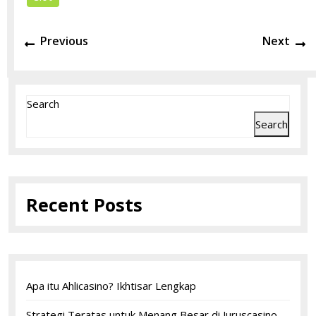
Post
Previous
N
Previous
Next
navigation
post:
po
Search
Search
Recent Posts
Apa itu Ahlicasino? Ikhtisar Lengkap
Strategi Teratas untuk Menang Besar di Juruscasino