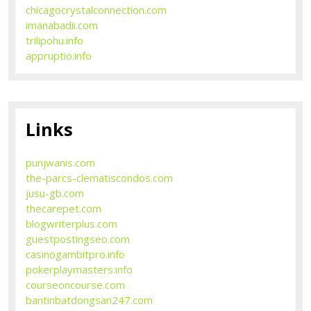
chicagocrystalconnection.com
imanabadii.com
trilipohu.info
appruptio.info
Links
punjwanis.com
the-parcs-clematiscondos.com
jusu-gb.com
thecarepet.com
blogwriterplus.com
guestpostingseo.com
casinogambitpro.info
pokerplaymasters.info
courseoncourse.com
bantinbatdongsan247.com