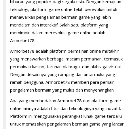
hiburan yang populer bagi segala usia. Dengan kemajuan
teknologi, platform game online telah berevolusi untuk
menawarkan pengalaman bermain game yang lebih
mendalam dan interaktif. Salah satu platform yang
memimpin dalam merevolusi game online adalah
Armorbet78.
Armorbet78 adalah platform permainan online mutakhir
yang menawarkan berbagai macam permainan, termasuk
permainan kasino, taruhan olahraga, dan olahraga virtual.
Dengan desainnya yang ramping dan antarmuka yang
ramah pengguna, Armorbet78 memberi para pemain
pengalaman bermain yang mulus dan menyenangkan.
Apa yang membedakan Armorbet78 dari platform game
online lainnya adalah fitur dan teknologinya yang inovatif.
Platform ini menggunakan perangkat lunak game terbaru
untuk memastikan pengalaman bermain game yang lancar