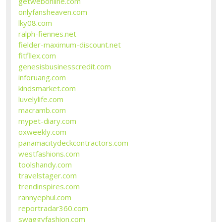
getwebonline.com
onlyfansheaven.com
lky08.com
ralph-fiennes.net
fielder-maximum-discount.net
fitfllex.com
genesisbusinesscredit.com
inforuang.com
kindsmarket.com
luvelylife.com
macramb.com
mypet-diary.com
oxweekly.com
panamacitydeckcontractors.com
westfashions.com
toolshandy.com
travelstager.com
trendinspires.com
rannyephul.com
reportradar360.com
swaggyfashion.com