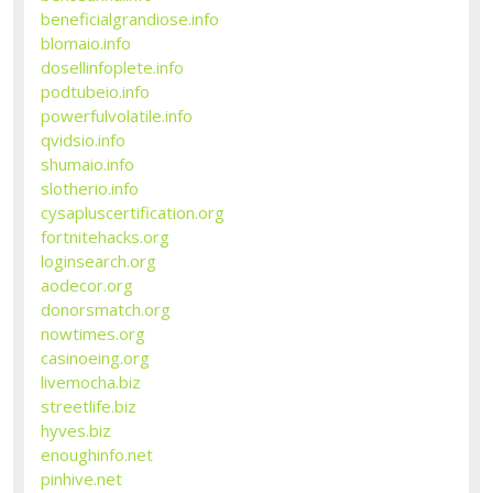
beneficialgrandiose.info
blomaio.info
dosellinfoplete.info
podtubeio.info
powerfulvolatile.info
qvidsio.info
shumaio.info
slotherio.info
cysapluscertification.org
fortnitehacks.org
loginsearch.org
aodecor.org
donorsmatch.org
nowtimes.org
casinoeing.org
livemocha.biz
streetlife.biz
hyves.biz
enoughinfo.net
pinhive.net