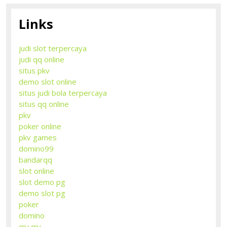
Links
judi slot terpercaya
judi qq online
situs pkv
demo slot online
situs judi bola terpercaya
situs qq online
pkv
poker online
pkv games
domino99
bandarqq
slot online
slot demo pg
demo slot pg
poker
domino
qiu qiu