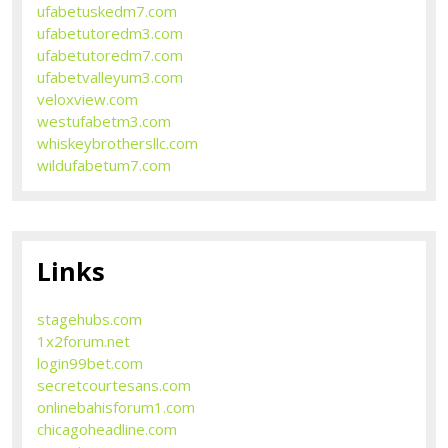
ufabetuskedm7.com
ufabetutoredm3.com
ufabetutoredm7.com
ufabetvalleyum3.com
veloxview.com
westufabetm3.com
whiskeybrothersllc.com
wildufabetum7.com
Links
stagehubs.com
1x2forum.net
login99bet.com
secretcourtesans.com
onlinebahisforum1.com
chicagoheadline.com