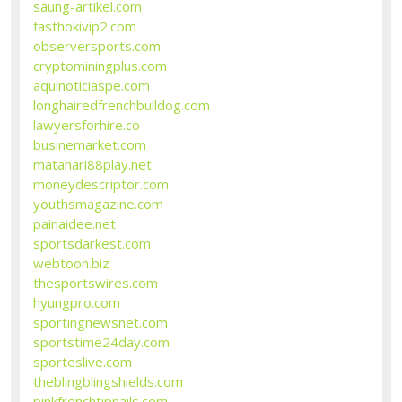
saung-artikel.com
fasthokivip2.com
observersports.com
cryptominingplus.com
aquinoticiaspe.com
longhairedfrenchbulldog.com
lawyersforhire.co
businemarket.com
matahari88play.net
moneydescriptor.com
youthsmagazine.com
painaidee.net
sportsdarkest.com
webtoon.biz
thesportswires.com
hyungpro.com
sportingnewsnet.com
sportstime24day.com
sporteslive.com
theblingblingshields.com
pinkfrenchtipnails.com