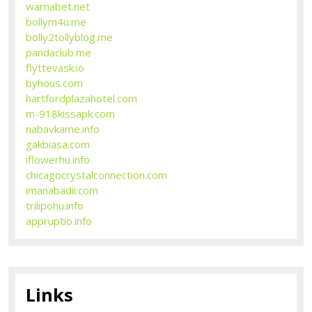
warnabet.net
bollym4u.me
bolly2tollyblog.me
pandaclub.me
flyttevask.io
byhous.com
hartfordplazahotel.com
m-918kissapk.com
nabavkame.info
gakbiasa.com
iflowerhu.info
chicagocrystalconnection.com
imanabadii.com
trilipohu.info
appruptio.info
Links