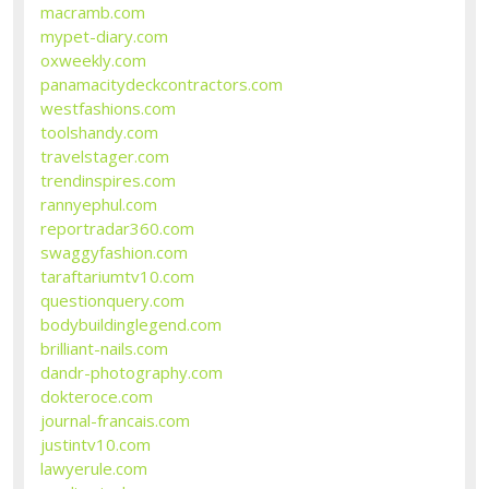
macramb.com
mypet-diary.com
oxweekly.com
panamacitydeckcontractors.com
westfashions.com
toolshandy.com
travelstager.com
trendinspires.com
rannyephul.com
reportradar360.com
swaggyfashion.com
taraftariumtv10.com
questionquery.com
bodybuildinglegend.com
brilliant-nails.com
dandr-photography.com
dokteroce.com
journal-francais.com
justintv10.com
lawyerule.com