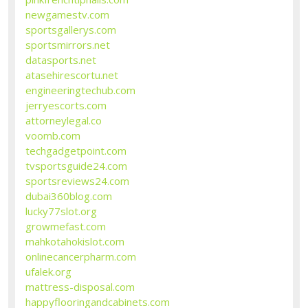
newgamestv.com
sportsgallerys.com
sportsmirrors.net
datasports.net
atasehirescortu.net
engineeringtechub.com
jerryescorts.com
attorneylegal.co
voomb.com
techgadgetpoint.com
tvsportsguide24.com
sportsreviews24.com
dubai360blog.com
lucky77slot.org
growmefast.com
mahkotahokislot.com
onlinecancerpharm.com
ufalek.org
mattress-disposal.com
happyflooringandcabinets.com