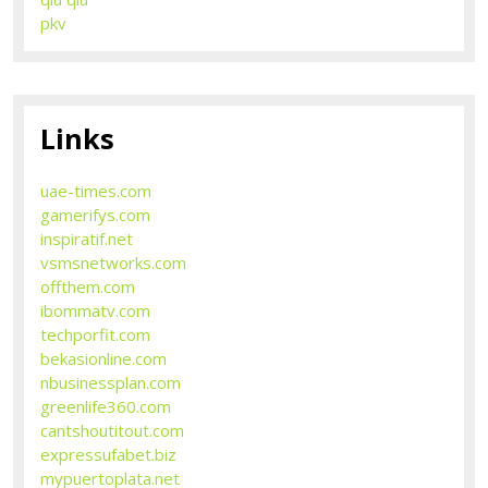
pkv
Links
uae-times.com
gamerifys.com
inspiratif.net
vsmsnetworks.com
offthem.com
ibommatv.com
techporfit.com
bekasionline.com
nbusinessplan.com
greenlife360.com
cantshoutitout.com
expressufabet.biz
mypuertoplata.net