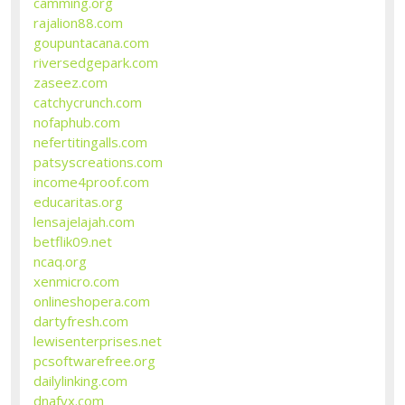
camming.org
rajalion88.com
goupuntacana.com
riversedgepark.com
zaseez.com
catchycrunch.com
nofaphub.com
nefertitingalls.com
patsyscreations.com
income4proof.com
educaritas.org
lensajelajah.com
betflik09.net
ncaq.org
xenmicro.com
onlineshopera.com
dartyfresh.com
lewisenterprises.net
pcsoftwarefree.org
dailylinking.com
dnafyx.com