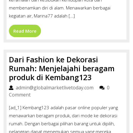
membenamkan diri di alam. Menawarkan berbagai
kegiatan air, Marina77 adalah […]
Read
Read More
More
Dari Fashion ke Dekorasi
Rumah: Menjelajahi beragam
Dari
produk di Kembang123
Fashion
admin@globalmar
admin@globalmarketlivetoday.com
0
ke
Comment
Dekorasi
[ad_1] Kembang123 adalah pasar online populer yang
Rumah:
menawarkan beragam produk, dari mode ke dekorasi
Menjelajahi
rumah. Dengan berbagai pilihan barang untuk dipilih,
beragam
pelanggan dapat menemukan semua yang mereka