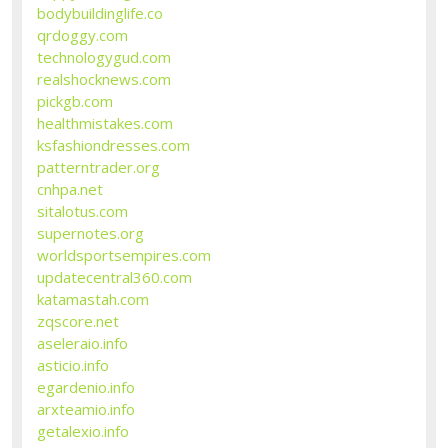
bodybuildinglife.co
qrdoggy.com
technologygud.com
realshocknews.com
pickgb.com
healthmistakes.com
ksfashiondresses.com
patterntrader.org
cnhpa.net
sitalotus.com
supernotes.org
worldsportsempires.com
updatecentral360.com
katamastah.com
zqscore.net
aseleraio.info
asticio.info
egardenio.info
arxteamio.info
getalexio.info