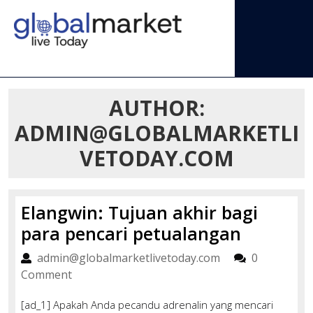
Skip
to
content
Open
Menu
AUTHOR:
ADMIN@GLOBALMARKETLI
VETODAY.COM
Elangwin: Tujuan akhir bagi
Elangwi
para pencari petualangan
Tujuan
admin@globalmar
admin@globalmarketlivetoday.com
0
akhir
Comment
bagi
[ad_1] Apakah Anda pecandu adrenalin yang mencari