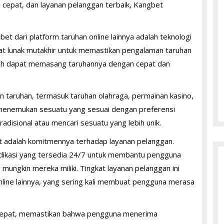
epat, dan layanan pelanggan terbaik, Kangbet
t dari platform taruhan online lainnya adalah teknologi
kat lunak mutakhir untuk memastikan pengalaman taruhan
aruh dapat memasang taruhannya dengan cepat dan
an taruhan, termasuk taruhan olahraga, permainan kasino,
t menemukan sesuatu yang sesuai dengan preferensi
disional atau mencari sesuatu yang lebih unik.
t adalah komitmennya terhadap layanan pelanggan.
dedikasi yang tersedia 24/7 untuk membantu pengguna
ungkin mereka miliki. Tingkat layanan pelanggan ini
line lainnya, yang sering kali membuat pengguna merasa
 cepat, memastikan bahwa pengguna menerima