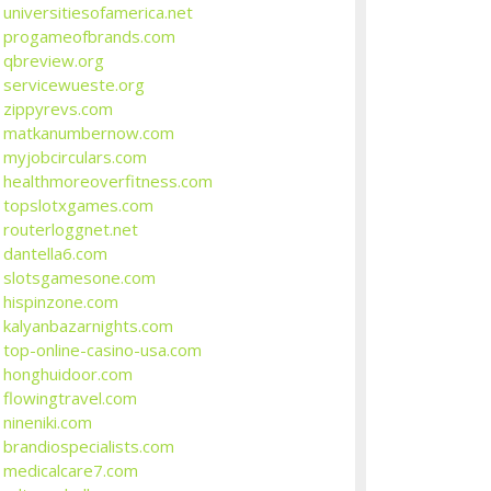
universitiesofamerica.net
progameofbrands.com
qbreview.org
servicewueste.org
zippyrevs.com
matkanumbernow.com
myjobcirculars.com
healthmoreoverfitness.com
topslotxgames.com
routerloggnet.net
dantella6.com
slotsgamesone.com
hispinzone.com
kalyanbazarnights.com
top-online-casino-usa.com
honghuidoor.com
flowingtravel.com
nineniki.com
brandiospecialists.com
medicalcare7.com