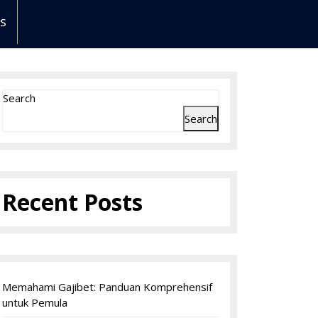
IS
Search
Search
Recent Posts
Memahami Gajibet: Panduan Komprehensif
untuk Pemula