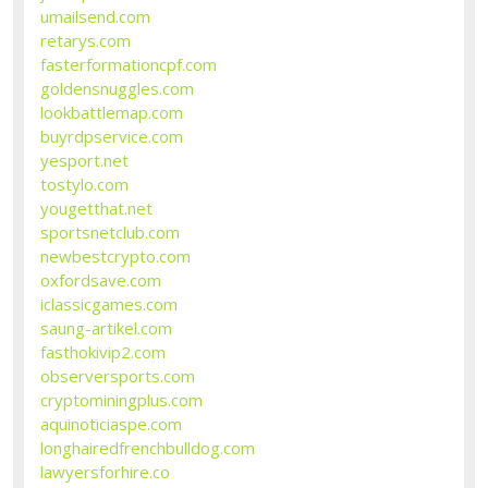
umailsend.com
retarys.com
fasterformationcpf.com
goldensnuggles.com
lookbattlemap.com
buyrdpservice.com
yesport.net
tostylo.com
yougetthat.net
sportsnetclub.com
newbestcrypto.com
oxfordsave.com
iclassicgames.com
saung-artikel.com
fasthokivip2.com
observersports.com
cryptominingplus.com
aquinoticiaspe.com
longhairedfrenchbulldog.com
lawyersforhire.co