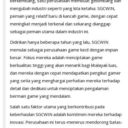
berkembang, satu perusahaan membuat gelombang dan
mengubah industri seperti yang kita ketahui. SGCWIN,
pemain yang relatif baru di kancah game, dengan cepat
meningkat menjadi terkenal dan sekarang dianggap
sebagai pemain utama dalam industri ini.
Didirikan hanya beberapa tahun yang lalu, SGCWIN
memulai sebagai perusahaan game kecil dengan impian
besar. Fokus mereka adalah menciptakan game
berkualitas tinggi yang akan menarik bagi khalayak luas,
dan mereka dengan cepat mendapatkan pengikut gamer
yang setia yang menghargai perhatian mereka terhadap
detail dan dedikasi untuk menciptakan pengalaman
bermain game yang mendalam.
Salah satu faktor utama yang berkontribusi pada
keberhasilan SGCWIN adalah komitmen mereka terhadap
inovasi. Perusahaan ini terus-menerus mendorong batas-