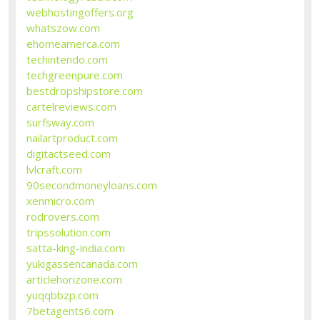
webhostingoffers.org
whatszow.com
ehomeamerca.com
techintendo.com
techgreenpure.com
bestdropshipstore.com
cartelreviews.com
surfsway.com
nailartproduct.com
digitactseed.com
lvlcraft.com
90secondmoneyloans.com
xenmicro.com
rodrovers.com
tripssolution.com
satta-king-india.com
yukigassencanada.com
articlehorizone.com
yuqqbbzp.com
7betagents6.com