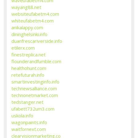
waveufabetm4.com
wayang88.net
websiteufabetm4.com
whiteufabetm4.com
anikalappy.com
dininghelsinki.info
duanfrescariverside.info
etilerx.com
finestreplica.net
flounderandfumble.com
healthohunt.com
retefuturah.info
smartinvestinginfo.info
technewsalliance.com
technonetmarket.com
tedstanger.net
ufabett732um3.com
uskola.info
wagonpaints.info
waitfornext.com
clearvisionmarketing.co