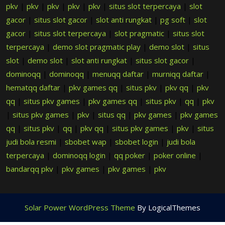
pkv
|
pkv
|
pkv
|
pkv
|
pkv
|
situs slot terpercaya
|
slot
gacor
|
situs slot gacor
|
slot anti rungkat
|
pg soft
|
slot
gacor
|
situs slot terpercaya
|
slot pragmatic
|
situs slot
terpercaya
|
demo slot pragmatic play
|
demo slot
|
situs
slot
|
demo slot
|
slot anti rungkat
|
situs slot gacor
|
dominoqq
|
dominoqq
|
menuqq daftar
|
murniqq daftar
|
hematqq daftar
|
pkv games qq
|
situs pkv
|
pkv qq
|
pkv
qq
|
situs pkv games
|
pkv games qq
|
situs pkv
|
qq
|
pkv
|
situs pkv games
|
pkv
|
situs qq
|
pkv games
|
pkv games
qq
|
situs pkv
|
qq
|
pkv qq
|
situs pkv games
|
pkv
|
situs
judi bola resmi
|
sbobet wap
|
sbobet login
|
judi bola
terpercaya
|
dominoqq login
|
qq poker
|
poker online
|
bandarqq pkv
|
pkv games
|
pkv games
|
pkv
Solar Power WordPress Theme
By LogicalThemes