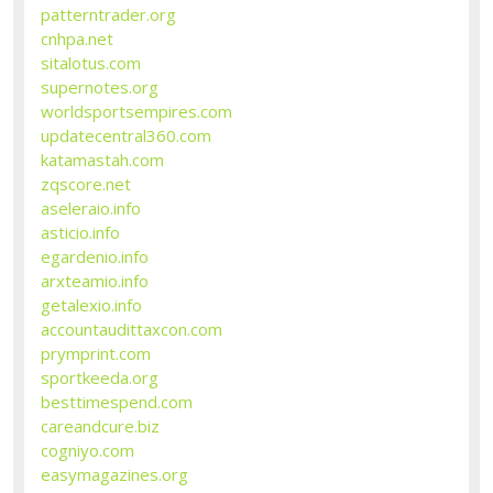
patterntrader.org
cnhpa.net
sitalotus.com
supernotes.org
worldsportsempires.com
updatecentral360.com
katamastah.com
zqscore.net
aseleraio.info
asticio.info
egardenio.info
arxteamio.info
getalexio.info
accountaudittaxcon.com
prymprint.com
sportkeeda.org
besttimespend.com
careandcure.biz
cogniyo.com
easymagazines.org