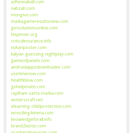
adtennaball.com
nabzah.com
mongive.com
matkagameresultsview.com
getsolutionsonline.com
hispinner.org
criticalinsurance.info
nokariposter.com
kalyan-guessing-nightplay.com
gameofpanels.com
androidappsdownloader.com
usetimenow.com
healthblow.com
gohelpmate.com
rajdhani-satta-matka.com
writerscraft.net
elearning-childprotection.com
wrestling4mena.com
knowledgeforall.info
brand2lastio.com
usadigitalservices.com