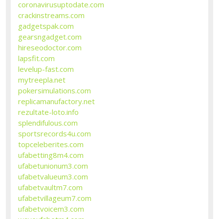
coronavirusuptodate.com
crackinstreams.com
gadgetspak.com
gearsngadget.com
hireseodoctor.com
lapsfit.com
levelup-fast.com
mytreepla.net
pokersimulations.com
replicamanufactory.net
rezultate-loto.info
splendifulous.com
sportsrecords4u.com
topceleberites.com
ufabetting8m4.com
ufabetunionum3.com
ufabetvalueum3.com
ufabetvaultm7.com
ufabetvillageum7.com
ufabetvoicem3.com