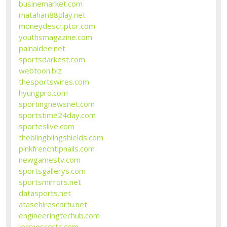
businemarket.com
matahari88play.net
moneydescriptor.com
youthsmagazine.com
painaidee.net
sportsdarkest.com
webtoon.biz
thesportswires.com
hyungpro.com
sportingnewsnet.com
sportstime24day.com
sporteslive.com
theblingblingshields.com
pinkfrenchtipnails.com
newgamestv.com
sportsgallerys.com
sportsmirrors.net
datasports.net
atasehirescortu.net
engineeringtechub.com
jerryescorts.com