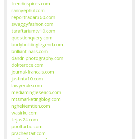
trendinspires.com
rannyephul.com
reportradar360.com
swaggyfashion.com
taraftariumtv10.com
questionquery.com
bodybuildinglegend.com
brilliant-nails.com
dandr-photography.com
dokteroce.com
journal-francais.com
justintv10.com
lawyerule.com
mediamingleseaco.com
mtsmarketingblog.com
nghekiemtien.com
wasirku.com
tejas24.com
poolturbo.com
prachestait.com