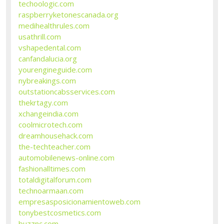
techoologic.com
raspberryketonescanada.org
medihealthrules.com
usathrill.com
vshapedental.com
canfandalucia.org
yourengineguide.com
nybreakings.com
outstationcabsservices.com
thekrtagy.com
xchangeindia.com
coolmicrotech.com
dreamhousehack.com
the-techteacher.com
automobilenews-online.com
fashionalltimes.com
totaldigitalforum.com
technoarmaan.com
empresasposicionamientoweb.com
tonybestcosmetics.com
buzznc.com