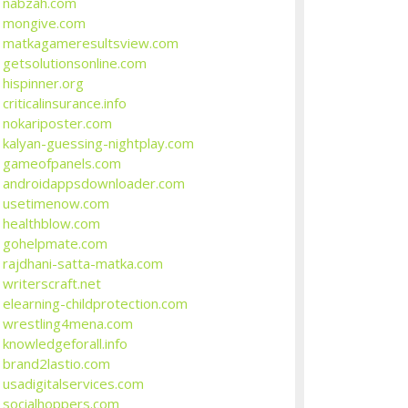
nabzah.com
mongive.com
matkagameresultsview.com
getsolutionsonline.com
hispinner.org
criticalinsurance.info
nokariposter.com
kalyan-guessing-nightplay.com
gameofpanels.com
androidappsdownloader.com
usetimenow.com
healthblow.com
gohelpmate.com
rajdhani-satta-matka.com
writerscraft.net
elearning-childprotection.com
wrestling4mena.com
knowledgeforall.info
brand2lastio.com
usadigitalservices.com
socialhoppers.com