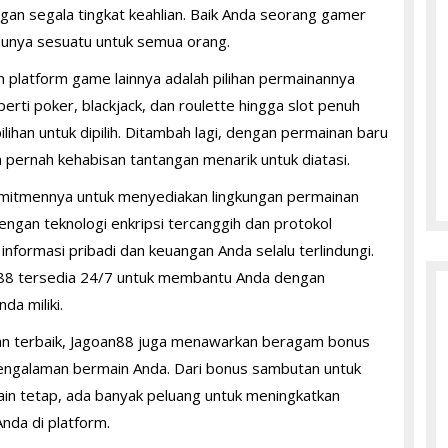
an segala tingkat keahlian. Baik Anda seorang gamer
unya sesuatu untuk semua orang.
platform game lainnya adalah pilihan permainannya
erti poker, blackjack, dan roulette hingga slot penuh
lihan untuk dipilih. Ditambah lagi, dengan permainan baru
n pernah kehabisan tantangan menarik untuk diatasi.
itmennya untuk menyediakan lingkungan permainan
ngan teknologi enkripsi tercanggih dan protokol
nformasi pribadi dan keuangan Anda selalu terlindungi.
n88 tersedia 24/7 untuk membantu Anda dengan
a miliki.
nan terbaik, Jagoan88 juga menawarkan beragam bonus
ngalaman bermain Anda. Dari bonus sambutan untuk
ain tetap, ada banyak peluang untuk meningkatkan
da di platform.