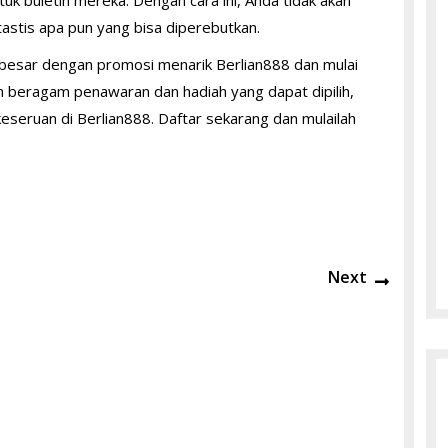
k buletin mereka. Dengan cara ini, Anda tidak akan
stis apa pun yang bisa diperebutkan.
g besar dengan promosi menarik Berlian888 dan mulai
an beragam penawaran dan hadiah yang dapat dipilih,
keseruan di Berlian888. Daftar sekarang dan mulailah
Next
Next
post: