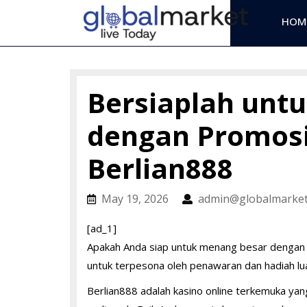
Skip
HOM
to
content
Bersiaplah unt
dengan Promos
Berlian888
May
May 19, 2026
admin@globalmarket
19,
[ad_1]
2026
Apakah Anda siap untuk menang besar dengan p
untuk terpesona oleh penawaran dan hadiah luar
Berlian888 adalah kasino online terkemuka ya