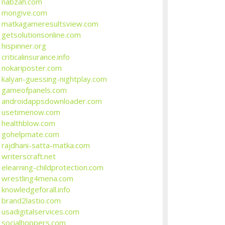
nabzah.com
mongive.com
matkagameresultsview.com
getsolutionsonline.com
hispinner.org
criticalinsurance.info
nokariposter.com
kalyan-guessing-nightplay.com
gameofpanels.com
androidappsdownloader.com
usetimenow.com
healthblow.com
gohelpmate.com
rajdhani-satta-matka.com
writerscraft.net
elearning-childprotection.com
wrestling4mena.com
knowledgeforall.info
brand2lastio.com
usadigitalservices.com
socialhoppers.com