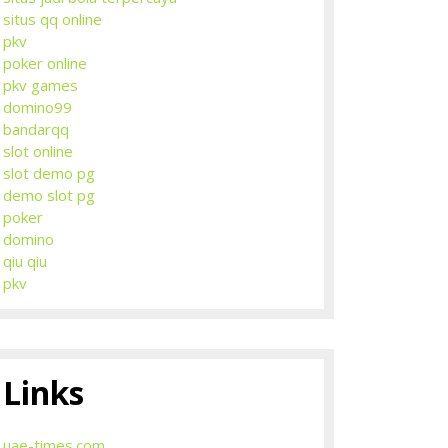
situs qq online
pkv
poker online
pkv games
domino99
bandarqq
slot online
slot demo pg
demo slot pg
poker
domino
qiu qiu
pkv
Links
uae-times.com