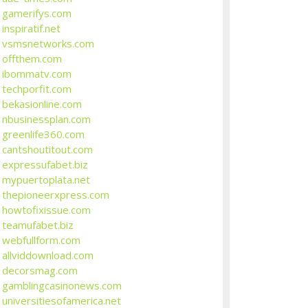
gamerifys.com
inspiratif.net
vsmsnetworks.com
offthem.com
ibommatv.com
techporfit.com
bekasionline.com
nbusinessplan.com
greenlife360.com
cantshoutitout.com
expressufabet.biz
mypuertoplata.net
thepioneerxpress.com
howtofixissue.com
teamufabet.biz
webfullform.com
allviddownload.com
decorsmag.com
gamblingcasinonews.com
universitiesofamerica.net