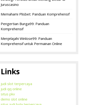
Juruscasino
Memahami Plisbet: Panduan Komprehensif
Pengertian Bunga99: Panduan
Komprehensif
Menjelajahi Winlose99: Panduan
Komprehensif untuk Permainan Online
Links
judi slot terpercaya
judi qq online
situs pkv
demo slot online
situs judi bola terpercaya