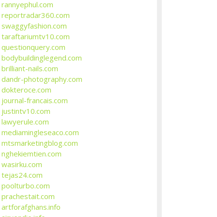
rannyephul.com
reportradar360.com
swaggyfashion.com
taraftariumtv10.com
questionquery.com
bodybuildinglegend.com
brilliant-nails.com
dandr-photography.com
dokteroce.com
journal-francais.com
justintv10.com
lawyerule.com
mediamingleseaco.com
mtsmarketingblog.com
nghekiemtien.com
wasirku.com
tejas24.com
poolturbo.com
prachestait.com
artforafghans.info