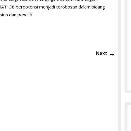
EMAT138 berpotensi menjadi terobosan dalam bidang
en dan peneliti.
Next
Next
post: