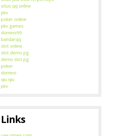
situs qq online
pkv
poker online
pkv games
domino99
bandarqq
slot online
slot demo pg
demo slot pg
poker
domino
qiu qiu
pkv
Links
uae-times.com