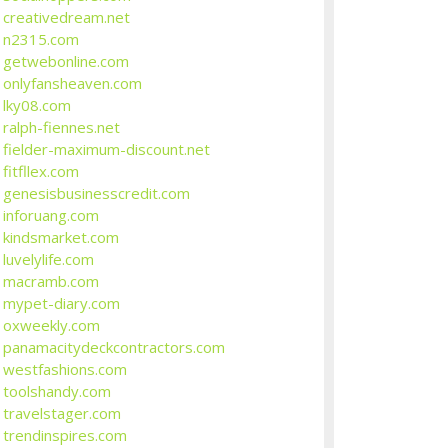
creativedream.net
n2315.com
getwebonline.com
onlyfansheaven.com
lky08.com
ralph-fiennes.net
fielder-maximum-discount.net
fitfllex.com
genesisbusinesscredit.com
inforuang.com
kindsmarket.com
luvelylife.com
macramb.com
mypet-diary.com
oxweekly.com
panamacitydeckcontractors.com
westfashions.com
toolshandy.com
travelstager.com
trendinspires.com