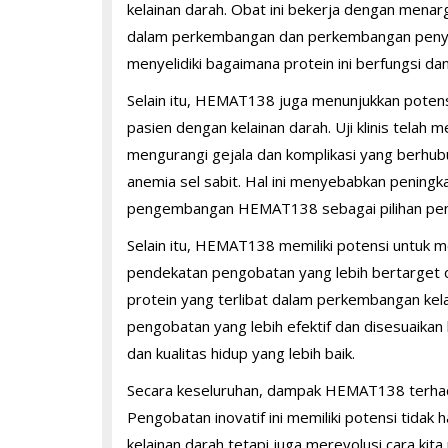
kelainan darah. Obat ini bekerja dengan mena
dalam perkembangan dan perkembangan penyaki
menyelidiki bagaimana protein ini berfungsi da
Selain itu, HEMAT138 juga menunjukkan potens
pasien dengan kelainan darah. Uji klinis telah 
mengurangi gejala dan komplikasi yang berhub
anemia sel sabit. Hal ini menyebabkan peningkat
pengembangan HEMAT138 sebagai pilihan pengo
Selain itu, HEMAT138 memiliki potensi untuk
pendekatan pengobatan yang lebih bertarget 
protein yang terlibat dalam perkembangan kela
pengobatan yang lebih efektif dan disesuaikan 
dan kualitas hidup yang lebih baik.
Secara keseluruhan, dampak HEMAT138 terhada
Pengobatan inovatif ini memiliki potensi tida
kelainan darah tetapi juga merevolusi cara kit