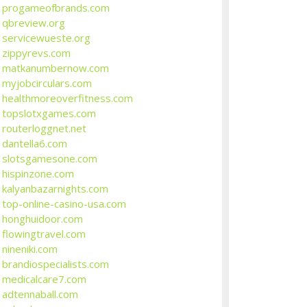
progameofbrands.com
qbreview.org
servicewueste.org
zippyrevs.com
matkanumbernow.com
myjobcirculars.com
healthmoreoverfitness.com
topslotxgames.com
routerloggnet.net
dantella6.com
slotsgamesone.com
hispinzone.com
kalyanbazarnights.com
top-online-casino-usa.com
honghuidoor.com
flowingtravel.com
nineniki.com
brandiospecialists.com
medicalcare7.com
adtennaball.com