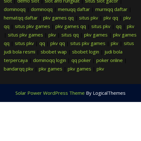
slot
|
demo slot
|
slot anti rungkat
|
situs slot gacor
|
dominoqq
|
dominoqq
|
menuqq daftar
|
murniqq daftar
|
hematqq daftar
|
pkv games qq
|
situs pkv
|
pkv qq
|
pkv
qq
|
situs pkv games
|
pkv games qq
|
situs pkv
|
qq
|
pkv
|
situs pkv games
|
pkv
|
situs qq
|
pkv games
|
pkv games
qq
|
situs pkv
|
qq
|
pkv qq
|
situs pkv games
|
pkv
|
situs
judi bola resmi
|
sbobet wap
|
sbobet login
|
judi bola
terpercaya
|
dominoqq login
|
qq poker
|
poker online
|
bandarqq pkv
|
pkv games
|
pkv games
|
pkv
Solar Power WordPress Theme
By LogicalThemes