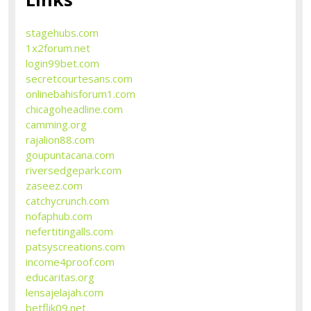
stagehubs.com
1x2forum.net
login99bet.com
secretcourtesans.com
onlinebahisforum1.com
chicagoheadline.com
camming.org
rajalion88.com
goupuntacana.com
riversedgepark.com
zaseez.com
catchycrunch.com
nofaphub.com
nefertitingalls.com
patsyscreations.com
income4proof.com
educaritas.org
lensajelajah.com
betflik09.net