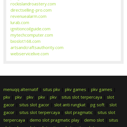
rockislandroastery.com
directselling-pro.com
revenuealarm.com
lurab.com
ignitioncoilguide.com
mytechcomputer.com
bioslot168.com
artsandcraftsauthority.com
webservicelive.com
menuqq alternatif
|
situs pkv
|
pkv games
|
pkv games
|
pkv
|
pkv
|
pkv
|
pkv
|
pkv
|
situs slot terpercaya
|
slot
gacor
|
situs slot gacor
|
slot anti rungkat
|
pg soft
|
slot
gacor
|
situs slot terpercaya
|
slot pragmatic
|
situs slot
terpercaya
|
demo slot pragmatic play
|
demo slot
|
situs