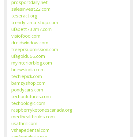
prosportdaily.net
salesinvest22.com
teseract.org
trendy-ama-shop.com
ufabett732m7.com
visiofood.com
droidwindow.com
freeprsubmission.com
ufagold666.com
myinteriorblog.com
bnewsindia.com
techiepick.com
bamzyshop.com
pondycars.com
techonfutures.com
techoologic.com
raspberryketonescanada.org
medihealthrules.com
usathrill.com
vshapedental.com
canfandalucia.org