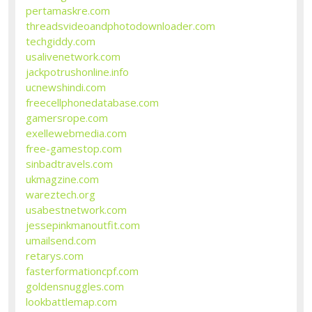
pertamaskre.com
threadsvideoandphotodownloader.com
techgiddy.com
usalivenetwork.com
jackpotrushonline.info
ucnewshindi.com
freecellphonedatabase.com
gamersrope.com
exellewebmedia.com
free-gamestop.com
sinbadtravels.com
ukmagzine.com
wareztech.org
usabestnetwork.com
jessepinkmanoutfit.com
umailsend.com
retarys.com
fasterformationcpf.com
goldensnuggles.com
lookbattlemap.com