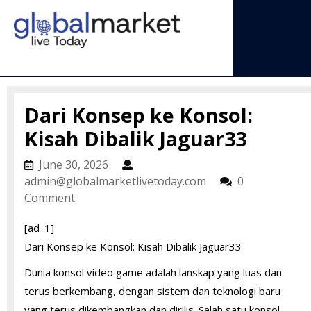
Skip
to
content
Open
Menu
Dari Konsep ke Konsol:
Kisah Dibalik Jaguar33
June
June 30, 2026
30,
admin@globalmarke
admin@globalmarketlivetoday.com
0
2026
Comment
[ad_1]
Dari Konsep ke Konsol: Kisah Dibalik Jaguar33
Dunia konsol video game adalah lanskap yang luas dan
terus berkembang, dengan sistem dan teknologi baru
yang terus dikembangkan dan dirilis. Salah satu konsol