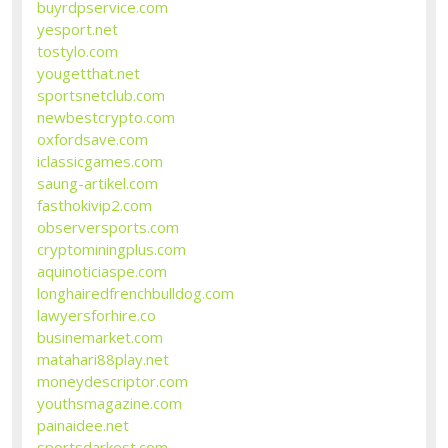
buyrdpservice.com
yesport.net
tostylo.com
yougetthat.net
sportsnetclub.com
newbestcrypto.com
oxfordsave.com
iclassicgames.com
saung-artikel.com
fasthokivip2.com
observersports.com
cryptominingplus.com
aquinoticiaspe.com
longhairedfrenchbulldog.com
lawyersforhire.co
businemarket.com
matahari88play.net
moneydescriptor.com
youthsmagazine.com
painaidee.net
sportsdarkest.com