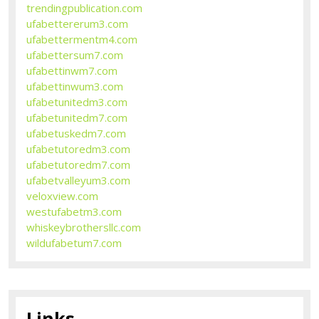
trendingpublication.com
ufabettererum3.com
ufabettermentm4.com
ufabettersum7.com
ufabettinwm7.com
ufabettinwum3.com
ufabetunitedm3.com
ufabetunitedm7.com
ufabetuskedm7.com
ufabetutoredm3.com
ufabetutoredm7.com
ufabetvalleyum3.com
veloxview.com
westufabetm3.com
whiskeybrothersllc.com
wildufabetum7.com
Links