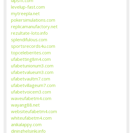
lapsfit.com
levelup-fast.com
mytreepla.net
pokersimulations.com
replicamanufactory.net
rezultate-loto.info
splendifulous.com
sportsrecords4u.com
topceleberites.com
ufabetting8m4.com
ufabetunionum3.com
ufabetvalueum3.com
ufabetvaultm7.com
ufabetvillageum7.com
ufabetvoicem3.com
waveufabetm4.com
wayang88.net
websiteufabetm4.com
whiteufabetm4.com
anikalappy.com
dininghelsinki.info