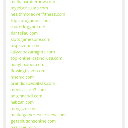
matkanumbernow.com
myjobcirculars.com
healthmoreoverfitness.com
topslotxgames.com
routerloggnet.net
dantella6.com
slotsgamesone.com
hispinzone.com
kalyanbazarnights.com
top-online-casino-usa.com
honghuidoor.com
flowingtravel.com
nineniki.com
brandiospecialists.com
medicalcare7.com
adtennaball.com
nabzah.com
mongive.com
matkagameresultsview.com
getsolutionsonline.com
hispinner.org