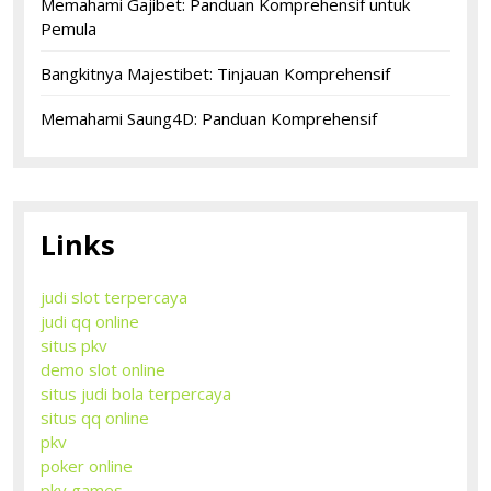
Memahami Gajibet: Panduan Komprehensif untuk
Pemula
Bangkitnya Majestibet: Tinjauan Komprehensif
Memahami Saung4D: Panduan Komprehensif
Links
judi slot terpercaya
judi qq online
situs pkv
demo slot online
situs judi bola terpercaya
situs qq online
pkv
poker online
pkv games