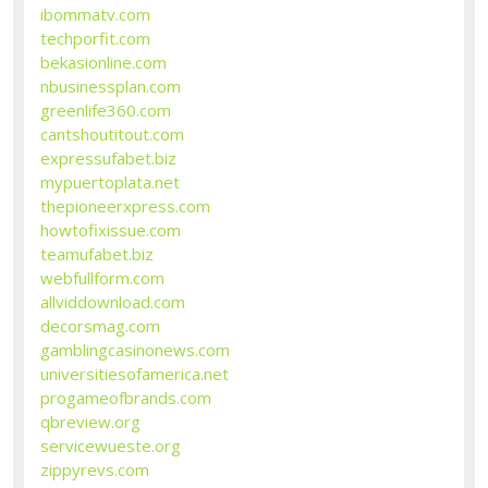
ibommatv.com
techporfit.com
bekasionline.com
nbusinessplan.com
greenlife360.com
cantshoutitout.com
expressufabet.biz
mypuertoplata.net
thepioneerxpress.com
howtofixissue.com
teamufabet.biz
webfullform.com
allviddownload.com
decorsmag.com
gamblingcasinonews.com
universitiesofamerica.net
progameofbrands.com
qbreview.org
servicewueste.org
zippyrevs.com