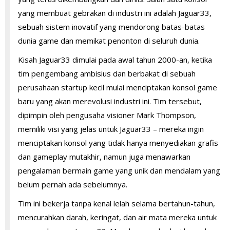
yang membuat gebrakan di industri ini adalah Jaguar33,
sebuah sistem inovatif yang mendorong batas-batas
dunia game dan memikat penonton di seluruh dunia.
Kisah Jaguar33 dimulai pada awal tahun 2000-an, ketika
tim pengembang ambisius dan berbakat di sebuah
perusahaan startup kecil mulai menciptakan konsol game
baru yang akan merevolusi industri ini. Tim tersebut,
dipimpin oleh pengusaha visioner Mark Thompson,
memiliki visi yang jelas untuk Jaguar33 – mereka ingin
menciptakan konsol yang tidak hanya menyediakan grafis
dan gameplay mutakhir, namun juga menawarkan
pengalaman bermain game yang unik dan mendalam yang
belum pernah ada sebelumnya.
Tim ini bekerja tanpa kenal lelah selama bertahun-tahun,
mencurahkan darah, keringat, dan air mata mereka untuk