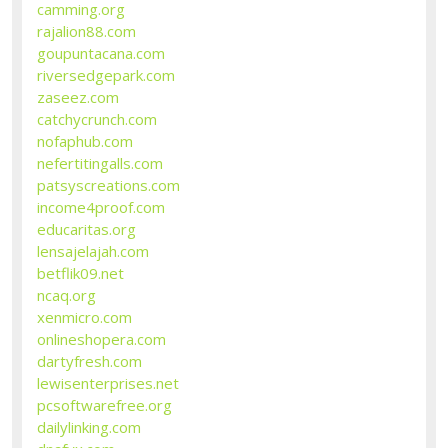
camming.org
rajalion88.com
goupuntacana.com
riversedgepark.com
zaseez.com
catchycrunch.com
nofaphub.com
nefertitingalls.com
patsyscreations.com
income4proof.com
educaritas.org
lensajelajah.com
betflik09.net
ncaq.org
xenmicro.com
onlineshopera.com
dartyfresh.com
lewisenterprises.net
pcsoftwarefree.org
dailylinking.com