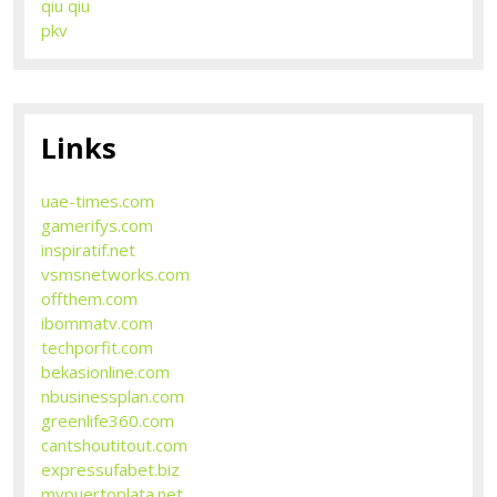
qiu qiu
pkv
Links
uae-times.com
gamerifys.com
inspiratif.net
vsmsnetworks.com
offthem.com
ibommatv.com
techporfit.com
bekasionline.com
nbusinessplan.com
greenlife360.com
cantshoutitout.com
expressufabet.biz
mypuertoplata.net