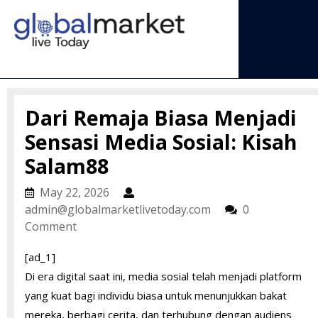
Skip
to
content
Open
Menu
Dari Remaja Biasa Menjadi
Sensasi Media Sosial: Kisah
Salam88
May
May 22, 2026
22,
admin@globalmarke
admin@globalmarketlivetoday.com
0
2026
Comment
[ad_1]
Di era digital saat ini, media sosial telah menjadi platform
yang kuat bagi individu biasa untuk menunjukkan bakat
mereka, berbagi cerita, dan terhubung dengan audiens