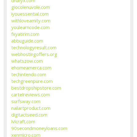
dnafyx.com
giocolenuvole.com
iyouessential.com
withloveamity.com
youlearncode.com
fxyatirim.com
abbuguide.com
technologyresult.com
webhostingoffers.org
whatszow.com
ehomeamerca.com
techintendo.com
techgreenpure.com
bestdropshipstore.com
cartelreviews.com
surfsway.com
nailartproduct.com
digitactseed.com
lvlcraft.com
90secondmoneyloans.com
xenmicro.com