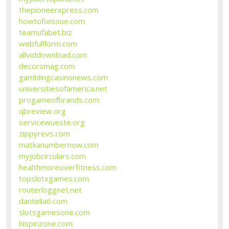
thepioneerxpress.com
howtofixissue.com
teamufabet.biz
webfullform.com
allviddownload.com
decorsmag.com
gamblingcasinonews.com
universitiesofamerica.net
progameofbrands.com
qbreview.org
servicewueste.org
zippyrevs.com
matkanumbernow.com
myjobcirculars.com
healthmoreoverfitness.com
topslotxgames.com
routerloggnet.net
dantella6.com
slotsgamesone.com
hispinzone.com