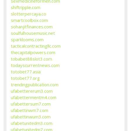
sexmedicineformen.com
shiftripple.com
slotterpercaya.co
smartcoolbox.com
sohanjitfinances.com
soulfulhousemusic.net
sparklooms.com
tacticalcontractingllc.com
thecapitalpowers.com
tobabet88slot3.com
todayscurrentnews.com
totobet77.asia
totobet77.org
trendingpublication.com
ufabettererum3.com
ufabettermentm4.com
ufabettersum7.com
ufabettinwm7.com
ufabettinwum3.com
ufabetunitedm3.com
ufabetunitedm7.com