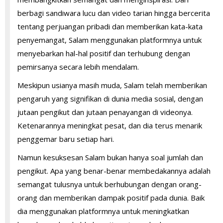
berbagi sandiwara lucu dan video tarian hingga bercerita
tentang perjuangan pribadi dan memberikan kata-kata
penyemangat, Salam menggunakan platformnya untuk
menyebarkan hal-hal positif dan terhubung dengan
pemirsanya secara lebih mendalam.
Meskipun usianya masih muda, Salam telah memberikan
pengaruh yang signifikan di dunia media sosial, dengan
jutaan pengikut dan jutaan penayangan di videonya.
Ketenarannya meningkat pesat, dan dia terus menarik
penggemar baru setiap hari.
Namun kesuksesan Salam bukan hanya soal jumlah dan
pengikut. Apa yang benar-benar membedakannya adalah
semangat tulusnya untuk berhubungan dengan orang-
orang dan memberikan dampak positif pada dunia. Baik
dia menggunakan platformnya untuk meningkatkan