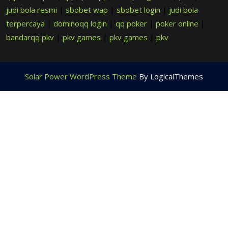
judi bola resmi
|
sbobet wap
|
sbobet login
|
judi bola
terpercaya
|
dominoqq login
|
qq poker
|
poker online
|
bandarqq pkv
|
pkv games
|
pkv games
|
pkv
Solar Power WordPress Theme
By LogicalThemes