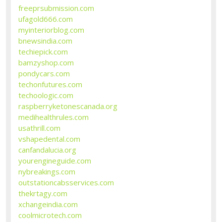
freeprsubmission.com
ufagold666.com
myinteriorblog.com
bnewsindia.com
techiepick.com
bamzyshop.com
pondycars.com
techonfutures.com
techoologic.com
raspberryketonescanada.org
medihealthrules.com
usathrill.com
vshapedental.com
canfandalucia.org
yourengineguide.com
nybreakings.com
outstationcabsservices.com
thekrtagy.com
xchangeindia.com
coolmicrotech.com