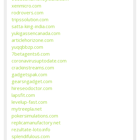
xenmicro.com
rodrovers.com
tripssolution.com
satta-king-india.com
yukigassencanada.com
articlehorizone.com
yuqqbbzp.com
7betagents6.com
coronavirusuptodate.com
crackinstreams.com
gadgetspak.com
gearsngadget.com
hireseodoctor.com
lapsfit.com
levelup-fast.com
mytreepla.net
pokersimulations.com
replicamanufactory.net
rezultate-loto.info
splendifulous.com