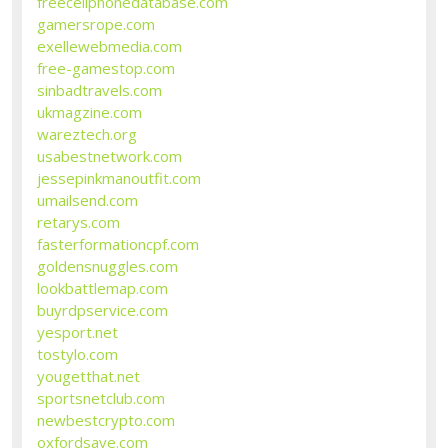
freecellphonedatabase.com
gamersrope.com
exellewebmedia.com
free-gamestop.com
sinbadtravels.com
ukmagzine.com
wareztech.org
usabestnetwork.com
jessepinkmanoutfit.com
umailsend.com
retarys.com
fasterformationcpf.com
goldensnuggles.com
lookbattlemap.com
buyrdpservice.com
yesport.net
tostylo.com
yougetthat.net
sportsnetclub.com
newbestcrypto.com
oxfordsave.com