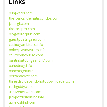
Links
punjwanis.com
the-parcs-clematiscondos.com
jusu-gb.com
thecarepet.com
blogwriterplus.com
guestpostingseo.com
casinogambitpro.info
pokerplaymasters.info
courseoncourse.com
bantinbatdongsan247.com
bahednog.info
bahenxgek.info
pertamaskre.com
threadsvideoandphotodownloader.com
techgiddy.com
usalivenetwork.com
jackpotrushonline.info
ucnewshindi.com