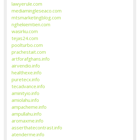
lawyerule.com
mediamingleseaco.com
mtsmarketingblog.com
nghekiemtien.com
wasirku.com
tejas24.com
poolturbo.com
prachestait.com
artforafghans.info
airvendio.info
healthexe.info
puretecx.info
tecadvance.info
aminityio.info
amiolahu.info
ampacheme.info
ampullahu.info
aromaxme.info
asserthatecontrast.info
atenderme.info