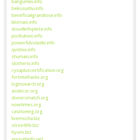
bangumiio.info
bekosunhu.info
beneficialgrandiose.info
blomaio.info
dosellinfoplete.info
podtubeio.info
powerfulvolatile.info
qvidsio.info
shumaio.info
slotherio.info
cysapluscertification.org
fortnitehacks.org
loginsearch.org
aodecor.org
donorsmatch.org
nowtimes.org
casinoeing.org
livemocha.biz
streetlife.biz
hyves.biz
enoughinfo.net