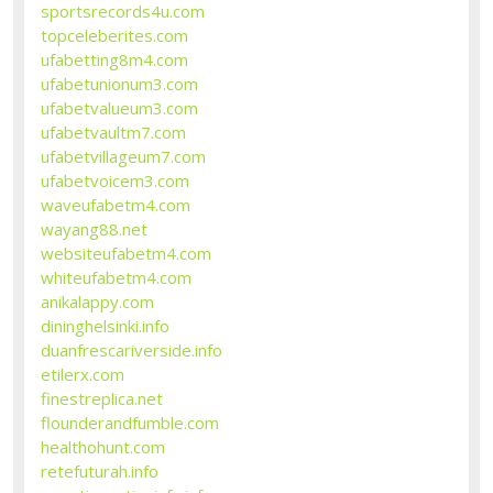
sportsrecords4u.com
topceleberites.com
ufabetting8m4.com
ufabetunionum3.com
ufabetvalueum3.com
ufabetvaultm7.com
ufabetvillageum7.com
ufabetvoicem3.com
waveufabetm4.com
wayang88.net
websiteufabetm4.com
whiteufabetm4.com
anikalappy.com
dininghelsinki.info
duanfrescariverside.info
etilerx.com
finestreplica.net
flounderandfumble.com
healthohunt.com
retefuturah.info