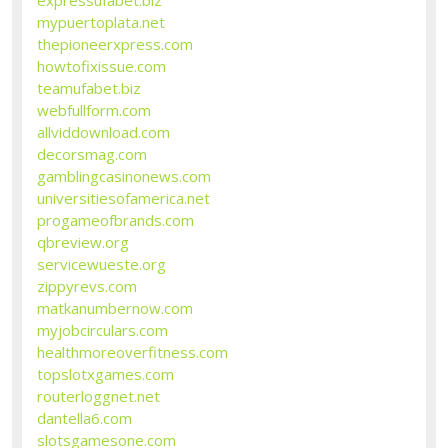
mypuertoplata.net
thepioneerxpress.com
howtofixissue.com
teamufabet.biz
webfullform.com
allviddownload.com
decorsmag.com
gamblingcasinonews.com
universitiesofamerica.net
progameofbrands.com
qbreview.org
servicewueste.org
zippyrevs.com
matkanumbernow.com
myjobcirculars.com
healthmoreoverfitness.com
topslotxgames.com
routerloggnet.net
dantella6.com
slotsgamesone.com