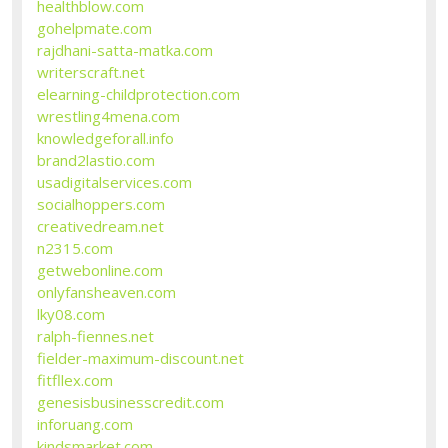
healthblow.com
gohelpmate.com
rajdhani-satta-matka.com
writerscraft.net
elearning-childprotection.com
wrestling4mena.com
knowledgeforall.info
brand2lastio.com
usadigitalservices.com
socialhoppers.com
creativedream.net
n2315.com
getwebonline.com
onlyfansheaven.com
lky08.com
ralph-fiennes.net
fielder-maximum-discount.net
fitfllex.com
genesisbusinesscredit.com
inforuang.com
kindsmarket.com