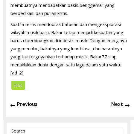
membuatnya mendapatkan basis penggemar yang
berdedikasi dan pujian kritis.
Saat ia terus mendobrak batasan dan mengeksplorasi
wilayah musik baru, Bakar tetap menjadi kekuatan yang
harus diperhitungkan di industri musik. Dengan energinya
yang menular, bakatnya yang luar biasa, dan hasratnya
yang tak tergoyahkan terhadap musik, Bakar77 siap
menaklukkan dunia dengan satu lagu dalam satu waktu.
[ad_2]
slot
Post
Previous
N
Previous
Next
navigation
post:
po
Search