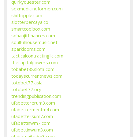
quirkyquester.com
sexmedicineformen.com
shiftripple.com
slotterpercaya.co
smartcoolbox.com
sohanjitfinances.com
soulfulhousemusic.net
sparklooms.com
tacticalcontractingllc.com
thecapitalpowers.com
tobabet88slot3.com
todayscurrentnews.com
totobet77.asia
totobet77.org
trendingpublication.com
ufabettererum3.com
ufabettermentm4.com
ufabettersum7.com
ufabettinwm7.com
ufabettinwum3.com
ufabetunitedm3.com