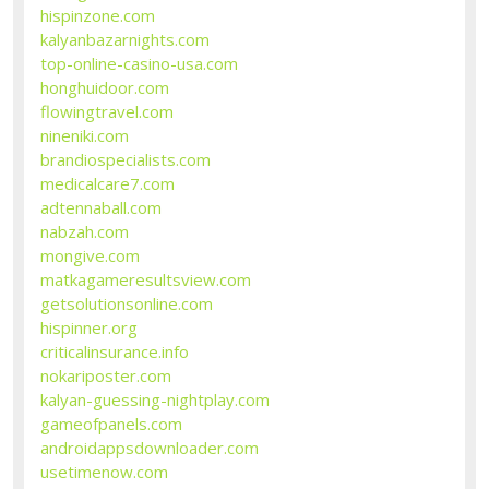
hispinzone.com
kalyanbazarnights.com
top-online-casino-usa.com
honghuidoor.com
flowingtravel.com
nineniki.com
brandiospecialists.com
medicalcare7.com
adtennaball.com
nabzah.com
mongive.com
matkagameresultsview.com
getsolutionsonline.com
hispinner.org
criticalinsurance.info
nokariposter.com
kalyan-guessing-nightplay.com
gameofpanels.com
androidappsdownloader.com
usetimenow.com