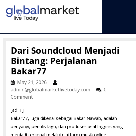
Skip
to
content
Open
Menu
Dari Soundcloud Menjadi
Bintang: Perjalanan
Bakar77
May
May 21, 2026
21,
admin@globalmarke
admin@globalmarketlivetoday.com
0
2026
Comment
[ad_1]
Bakar77, juga dikenal sebagai Bakar Nawab, adalah
penyanyi, penulis lagu, dan produser asal Inggris yang
menjadi terkenal melalui platform musik online