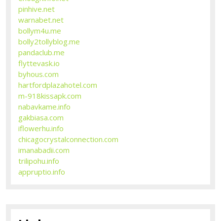
pinhive.net
warnabet.net
bollym4u.me
bolly2tollyblog.me
pandaclub.me
flyttevask.io
byhous.com
hartfordplazahotel.com
m-918kissapk.com
nabavkame.info
gakbiasa.com
iflowerhu.info
chicagocrystalconnection.com
imanabadii.com
trilipohu.info
appruptio.info