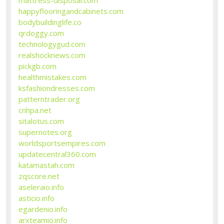
happyflooringandcabinets.com
bodybuildinglife.co
qrdoggy.com
technologygud.com
realshocknews.com
pickgb.com
healthmistakes.com
ksfashiondresses.com
patterntrader.org
cnhpa.net
sitalotus.com
supernotes.org
worldsportsempires.com
updatecentral360.com
katamastah.com
zqscore.net
aseleraio.info
asticio.info
egardenio.info
arxteamio.info