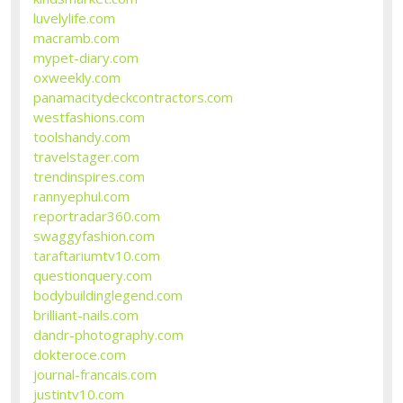
luvelylife.com
macramb.com
mypet-diary.com
oxweekly.com
panamacitydeckcontractors.com
westfashions.com
toolshandy.com
travelstager.com
trendinspires.com
rannyephul.com
reportradar360.com
swaggyfashion.com
taraftariumtv10.com
questionquery.com
bodybuildinglegend.com
brilliant-nails.com
dandr-photography.com
dokteroce.com
journal-francais.com
justintv10.com