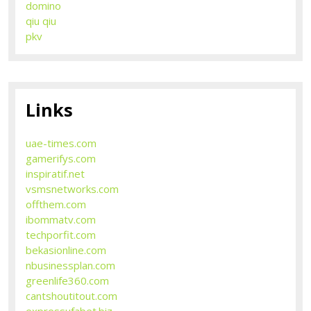
domino
qiu qiu
pkv
Links
uae-times.com
gamerifys.com
inspiratif.net
vsmsnetworks.com
offthem.com
ibommatv.com
techporfit.com
bekasionline.com
nbusinessplan.com
greenlife360.com
cantshoutitout.com
expressufabet.biz