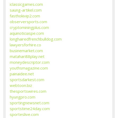
iclassicgames.com
saung-artikel.com
fasthokivip2.com
observersports.com
cryptominingplus.com
aquinoticiaspe.com
longhairedfrenchbulldog.com
lawyersforhire.co
businemarket.com
matahari88play.net
moneydescriptor.com
youthsmagazine.com
painaidee.net
sportsdarkest.com
webtoon.biz
thesportswires.com
hyungpro.com
sportingnewsnet.com
sportstime24day.com
sporteslive.com