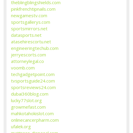
theblingblingshields.com
pinkfrenchtipnails.com
newgamestv.com
sportsgallerys.com
sportsmirrors.net
datasports.net
atasehirescortu.net
engineeringtechub.com
jerryescorts.com
attorneylegal.co
voomb.com
techgadgetpoint.com
tvsportsguide24.com
sportsreviews24.com
dubai360blog.com
lucky77slot.org
growmefast.com
mahkotahokislot.com
onlinecancerpharm.com
ufalek.org
mattress-disposal.com