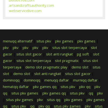
artsandcraftsauthority.com
webservicelive.com
menuqq alternatif
|
situs pkv
|
pkv games
|
pkv games
|
pkv
|
pkv
|
pkv
|
pkv
|
pkv
|
situs slot terpercaya
|
slot
gacor
|
situs slot gacor
|
slot anti rungkat
|
pg soft
|
slot
gacor
|
situs slot terpercaya
|
slot pragmatic
|
situs slot
terpercaya
|
demo slot pragmatic play
|
demo slot
|
situs
slot
|
demo slot
|
slot anti rungkat
|
situs slot gacor
|
dominoqq
|
dominoqq
|
menuqq daftar
|
murniqq daftar
|
hematqq daftar
|
pkv games qq
|
situs pkv
|
pkv qq
|
pkv
qq
|
situs pkv games
|
pkv games qq
|
situs pkv
|
qq
|
pkv
|
situs pkv games
|
pkv
|
situs qq
|
pkv games
|
pkv games
qq
|
situs pkv
|
qq
|
pkv qq
|
situs pkv games
|
pkv
|
situs