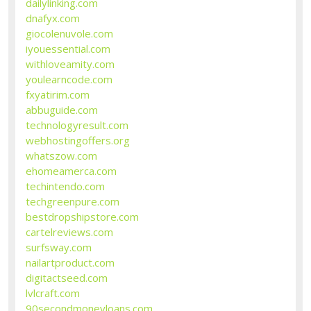
dailylinking.com
dnafyx.com
giocolenuvole.com
iyouessential.com
withloveamity.com
youlearncode.com
fxyatirim.com
abbuguide.com
technologyresult.com
webhostingoffers.org
whatszow.com
ehomeamerca.com
techintendo.com
techgreenpure.com
bestdropshipstore.com
cartelreviews.com
surfsway.com
nailartproduct.com
digitactseed.com
lvlcraft.com
90secondmoneyloans.com