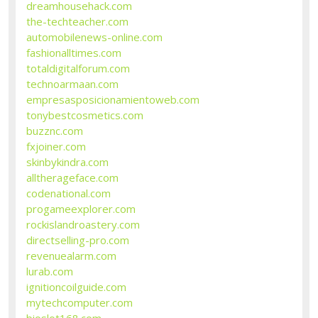
dreamhousehack.com
the-techteacher.com
automobilenews-online.com
fashionalltimes.com
totaldigitalforum.com
technoarmaan.com
empresasposicionamientoweb.com
tonybestcosmetics.com
buzznc.com
fxjoiner.com
skinbykindra.com
alltherageface.com
codenational.com
progameexplorer.com
rockislandroastery.com
directselling-pro.com
revenuealarm.com
lurab.com
ignitioncoilguide.com
mytechcomputer.com
bioslot168.com