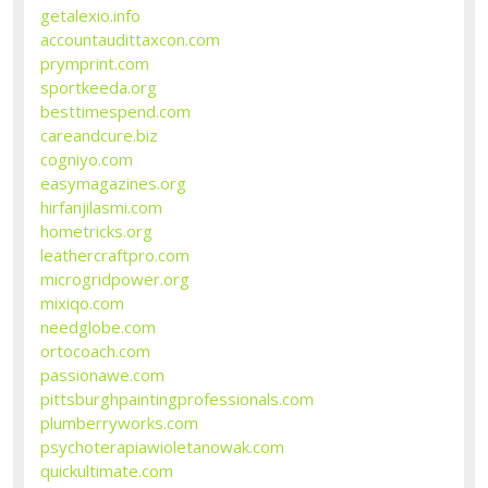
getalexio.info
accountaudittaxcon.com
prymprint.com
sportkeeda.org
besttimespend.com
careandcure.biz
cogniyo.com
easymagazines.org
hirfanjilasmi.com
hometricks.org
leathercraftpro.com
microgridpower.org
mixiqo.com
needglobe.com
ortocoach.com
passionawe.com
pittsburghpaintingprofessionals.com
plumberryworks.com
psychoterapiawioletanowak.com
quickultimate.com