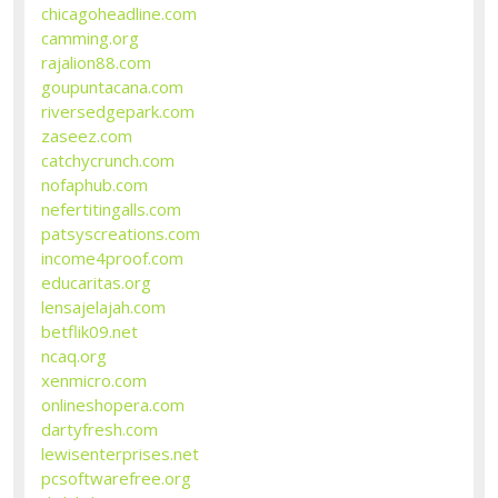
chicagoheadline.com
camming.org
rajalion88.com
goupuntacana.com
riversedgepark.com
zaseez.com
catchycrunch.com
nofaphub.com
nefertitingalls.com
patsyscreations.com
income4proof.com
educaritas.org
lensajelajah.com
betflik09.net
ncaq.org
xenmicro.com
onlineshopera.com
dartyfresh.com
lewisenterprises.net
pcsoftwarefree.org