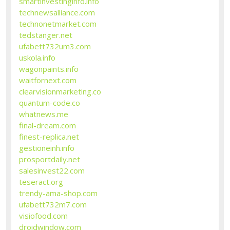
smartinvestinginfo.info
technewsalliance.com
technonetmarket.com
tedstanger.net
ufabett732um3.com
uskola.info
wagonpaints.info
waitfornext.com
clearvisionmarketing.co
quantum-code.co
whatnews.me
final-dream.com
finest-replica.net
gestioneinh.info
prosportdaily.net
salesinvest22.com
teseract.org
trendy-ama-shop.com
ufabett732m7.com
visiofood.com
droidwindow.com