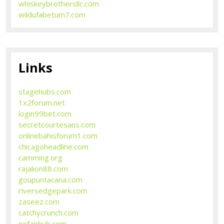
whiskeybrothersllc.com
wildufabetum7.com
Links
stagehubs.com
1x2forum.net
login99bet.com
secretcourtesans.com
onlinebahisforum1.com
chicagoheadline.com
camming.org
rajalion88.com
goupuntacana.com
riversedgepark.com
zaseez.com
catchycrunch.com
nofaphub.com