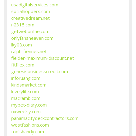
usadigitalservices.com
socialhoppers.com
creativedream.net
n2315.com
getwebonline.com
onlyfansheaven.com
lky08.com
ralph-fiennes.net
fielder-maximum-discount.net
fitfllex.com
genesisbusinesscredit.com
inforuang.com
kindsmarket.com
luvelylife.com
macramb.com
mypet-diary.com
oxweekly.com
panamacitydeckcontractors.com
westfashions.com
toolshandy.com