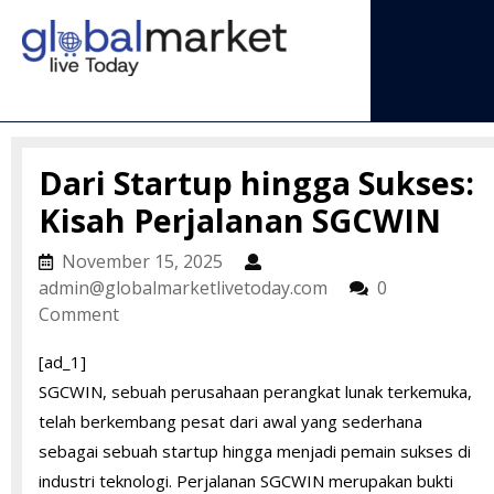
Skip
to
content
Open
Menu
Dari Startup hingga Sukses:
Kisah Perjalanan SGCWIN
November
November 15, 2025
15,
admin@globalmarke
admin@globalmarketlivetoday.com
0
2025
Comment
[ad_1]
SGCWIN, sebuah perusahaan perangkat lunak terkemuka,
telah berkembang pesat dari awal yang sederhana
sebagai sebuah startup hingga menjadi pemain sukses di
industri teknologi. Perjalanan SGCWIN merupakan bukti