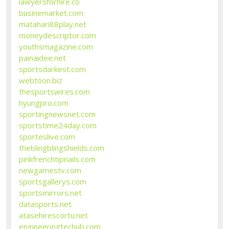
lawyersforhire.co
businemarket.com
matahari88play.net
moneydescriptor.com
youthsmagazine.com
painaidee.net
sportsdarkest.com
webtoon.biz
thesportswires.com
hyungpro.com
sportingnewsnet.com
sportstime24day.com
sporteslive.com
theblingblingshields.com
pinkfrenchtipnails.com
newgamestv.com
sportsgallerys.com
sportsmirrors.net
datasports.net
atasehirescortu.net
engineeringtechub.com