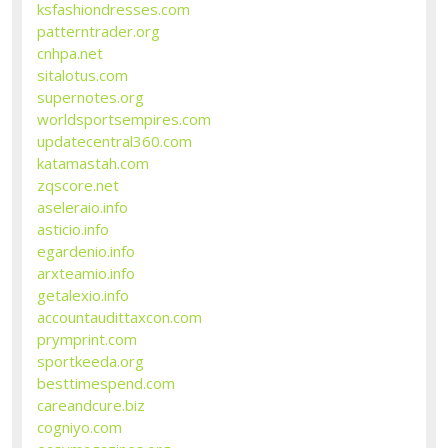
ksfashiondresses.com
patterntrader.org
cnhpa.net
sitalotus.com
supernotes.org
worldsportsempires.com
updatecentral360.com
katamastah.com
zqscore.net
aseleraio.info
asticio.info
egardenio.info
arxteamio.info
getalexio.info
accountaudittaxcon.com
prymprint.com
sportkeeda.org
besttimespend.com
careandcure.biz
cogniyo.com