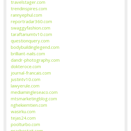
travelstager.com
trendinspires.com
rannyephul.com
reportradar360.com
swaggyfashion.com
taraftariumtv10.com
questionquery.com
bodybuildinglegend.com
brilliant-nails.com
dandr-photography.com
dokteroce.com
journal-francais.com
justintv10.com
lawyerule.com
mediamingleseaco.com
mtsmarketingblog.com
nghekiemtien.com
wasirku.com
tejas24.com
poolturbo.com
prachestait.com