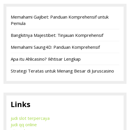
Memahami Gajibet: Panduan Komprehensif untuk
Pemula
Bangkitnya Majestibet: Tinjauan Komprehensif
Memahami Saung4D: Panduan Komprehensif
Apa itu Ahlicasino? Ikhtisar Lengkap
Strategi Teratas untuk Menang Besar di Juruscasino
Links
judi slot terpercaya
judi qq online