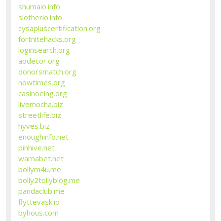
shumaio.info
slotherio.info
cysapluscertification.org
fortnitehacks.org
loginsearch.org
aodecor.org
donorsmatch.org
nowtimes.org
casinoeing.org
livemocha.biz
streetlife.biz
hyves.biz
enoughinfo.net
pinhive.net
warnabet.net
bollym4u.me
bolly2tollyblog.me
pandaclub.me
flyttevask.io
byhous.com