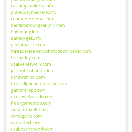
casinogambitpro.info
pokerplaymasters.info
courseoncourse.com
bantinbatdongsan247.com
bahednog.info
bahenxgek.info
pertamaskre.com
threadsvideoandphotodownloader.com
techgiddy.com
usalivenetwork.com
jackpotrushonline.info
ucnewshindi.com
freecellphonedatabase.com
gamersrope.com
exellewebmedia.com
free-gamestop.com
sinbadtravels.com
ukmagzine.com
wareztech.org
usabestnetwork.com