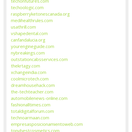
techonfutures.com
techoologic.com
raspberryketonescanada.org
medihealthrules.com
usathrill.com
vshapedental.com
canfandalucia.org
yourengineguide.com
nybreakings.com
outstationcabsservices.com
thekrtagy.com
xchangeindia.com
coolmicrotech.com
dreamhousehack.com
the-techteacher.com
automobilenews-online.com
fashionalltimes.com
totaldigitalforum.com
technoarmaan.com
empresasposicionamientoweb.com
tonybestcosmetics.com