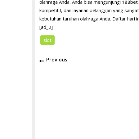
olahraga Anda, Anda bisa mengunjungi 188bet.
kompetitif, dan layanan pelanggan yang sangat
kebutuhan taruhan olahraga Anda. Daftar hari i
[ad_2]
slot
Post
Previous
Previous
navigation
post: