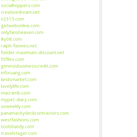
socialhoppers.com
creativedream.net
n2315.com
getwebonline.com
onlyfansheaven.com
lky08.com
ralph-fiennes.net
fielder-maximum-discount.net
fitfllex.com
genesisbusinesscredit.com
inforuang.com
kindsmarket.com
luvelylife.com
macramb.com
mypet-diary.com
oxweekly.com
panamacitydeckcontractors.com
westfashions.com
toolshandy.com
travelstager.com