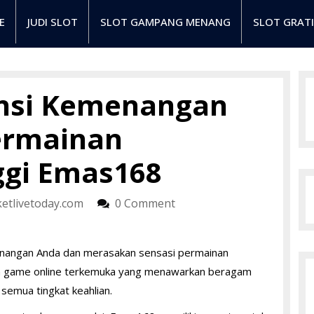
E
JUDI SLOT
SLOT GAMPANG MENANG
SLOT GRAT
ensi Kemenangan
ermainan
ggi Emas168
admin@globalmarketlivetoday.com
etlivetoday.com
0 Comment
enangan Anda dan merasakan sensasi permainan
orm game online terkemuka yang menawarkan beragam
semua tingkat keahlian.