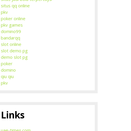
situs qq online
pkv
poker online
pkv games
domino99
bandarqq
slot online
slot demo pg
demo slot pg
poker
domino
qiu qiu
pkv
Links
uae-times.com