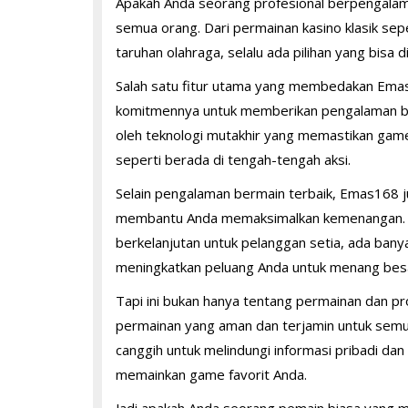
Apakah Anda seorang profesional berpengalam
semua orang. Dari permainan kasino klasik sepe
taruhan olahraga, selalu ada pilihan yang bisa dip
Salah satu fitur utama yang membedakan Emas1
komitmennya untuk memberikan pengalaman berm
oleh teknologi mutakhir yang memastikan ga
seperti berada di tengah-tengah aksi.
Selain pengalaman bermain terbaik, Emas168 
membantu Anda memaksimalkan kemenangan. D
berkelanjutan untuk pelanggan setia, ada ban
meningkatkan peluang Anda untuk menang bes
Tapi ini bukan hanya tentang permainan dan 
permainan yang aman dan terjamin untuk semua
canggih untuk melindungi informasi pribadi da
memainkan game favorit Anda.