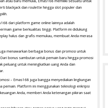
an atau baru memulai, Emas168 memiliki sesuatu untuk
rti blackjack dan roulette hingga slot populer dan
ilih.
68 dari platform game online lainnya adalah
ain game berkualitas tinggi. Platform ini didukung
meplay halus dan grafis memukau, membuat Anda merasa
juga menawarkan berbagai bonus dan promosi untuk
ari bonus sambutan untuk pemain baru hingga promosi
yak peluang untuk meningkatkan uang Anda dan
ar.
promosi – Emas168 juga bangga menyediakan lingkungan
 pemain. Platform ini menggunakan teknologi enkripsi
n keuangan Anda, memberi Anda ketenangan pikiran saat