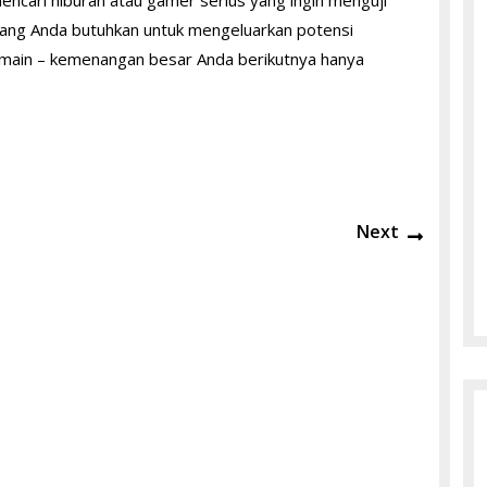
ncari hiburan atau gamer serius yang ingin menguji
ang Anda butuhkan untuk mengeluarkan potensi
ermain – kemenangan besar Anda berikutnya hanya
Next
Next
post: