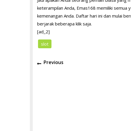
Jadi apakah Anda seorang pemain biasa yang me
keterampilan Anda, Emas168 memiliki semua y
kemenangan Anda. Daftar hari ini dan mulai b
berjarak beberapa klik saja.
[ad_2]
slot
Post
Previous
Previous
navigation
post: