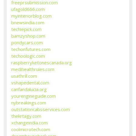
freeprsubmission.com
ufagold666.com
myinteriorblog.com
bnewsindia.com
techiepick.com
bamzyshop.com
pondycars.com
techonfutures.com
techoologic.com
raspberryketonescanada.org
medihealthrules.com
usathrill.com
vshapedental.com
canfandalucia.org
yourengineguide.com
nybreakings.com
outstationcabsservices.com
thekrtagy.com
xchangeindia.com
coolmicrotech.com
dreamhousehack.com