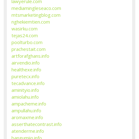
lawyerule.com
mediamingleseaco.com
mtsmarketingblog.com
nghekiemtien.com
wasirku.com
tejas24.com
poolturbo.com
prachestait.com
artforafghans.info
airvendio.info
healthexe.info
puretecx.info
tecadvance.info
aminityio.info
amiolahu.info
ampacheme.info
ampullahu.info
aromaxme.info
asserthatecontrast.info
atenderme.info
bangumiio.info