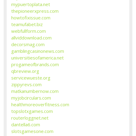
mypuertoplata.net
thepioneerxpress.com
howtofixissue.com
teamufabet.biz
webfullform.com
allviddownload.com
decorsmag.com
gamblingcasinonews.com
universitiesofamerica.net
progameofbrands.com
qbreview.org
servicewueste.org
zippyrevs.com
matkanumbernow.com
myjobcirculars.com
healthmoreoverfitness.com
topslotxgames.com
routerloggnet.net
dantella6.com
slotsgamesone.com