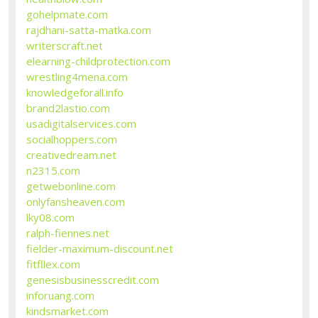
gohelpmate.com
rajdhani-satta-matka.com
writerscraft.net
elearning-childprotection.com
wrestling4mena.com
knowledgeforall.info
brand2lastio.com
usadigitalservices.com
socialhoppers.com
creativedream.net
n2315.com
getwebonline.com
onlyfansheaven.com
lky08.com
ralph-fiennes.net
fielder-maximum-discount.net
fitfllex.com
genesisbusinesscredit.com
inforuang.com
kindsmarket.com