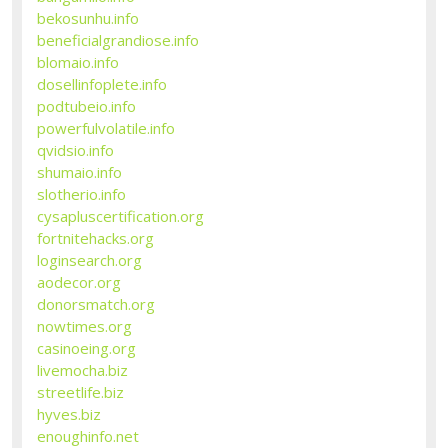
bekosunhu.info
beneficialgrandiose.info
blomaio.info
dosellinfoplete.info
podtubeio.info
powerfulvolatile.info
qvidsio.info
shumaio.info
slotherio.info
cysapluscertification.org
fortnitehacks.org
loginsearch.org
aodecor.org
donorsmatch.org
nowtimes.org
casinoeing.org
livemocha.biz
streetlife.biz
hyves.biz
enoughinfo.net