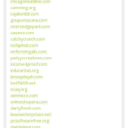
chicagoheadline.com
camming.org
rajalion88.com
goupuntacana.com
riversedgepark.com
zaseez.com
catchycrunch.com
nofaphub.com
nefertitingalls.com
patsyscreations.com
income4proof.com
educaritas.org
lensajelajah.com
betflik09.net
ncaq.org
xenmicro.com
onlineshopera.com
dartyfresh.com
lewisenterprises.net
pcsoftwarefree.org
dailylinking.com