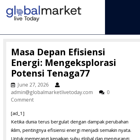
Skip
to
content
Open
Menu
Masa Depan Efisiensi
Energi: Mengeksplorasi
Potensi Tenaga77
June
June 27, 2026
27,
admin@globalmarke
admin@globalmarketlivetoday.com
0
2026
Comment
[ad_1]
Ketika dunia terus bergulat dengan dampak perubahan
iklim, pentingnya efisiensi energi menjadi semakin nyata.
Untuk memerangi kenaikan suhu global dan mengurangi