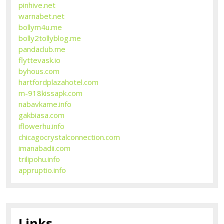
pinhive.net
warnabet.net
bollym4u.me
bolly2tollyblog.me
pandaclub.me
flyttevask.io
byhous.com
hartfordplazahotel.com
m-918kissapk.com
nabavkame.info
gakbiasa.com
iflowerhu.info
chicagocrystalconnection.com
imanabadii.com
trilipohu.info
appruptio.info
Links