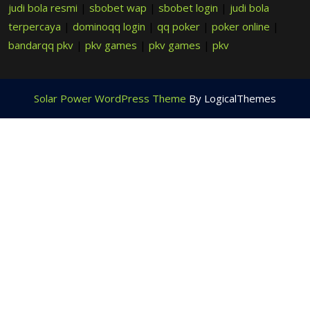
judi bola resmi
|
sbobet wap
|
sbobet login
|
judi bola
terpercaya
|
dominoqq login
|
qq poker
|
poker online
|
bandarqq pkv
|
pkv games
|
pkv games
|
pkv
Solar Power WordPress Theme
By LogicalThemes