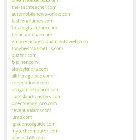
the-techteacher.com
automobilenews-online.com
fashionalltimes.com
totaldigitalforum.com
technoarmaan.com
empresasposicionamientoweb.com
tonybestcosmetics.com
buzznc.com
fxjoiner.com
skinbykindra.com
alltherageface.com
codenational.com
progameexplorer.com
rockislandroastery.com
directselling-pro.com
revenuealarm.com
lurab.com
ignitioncoilguide.com
mytechcomputer.com
bioslot168.com