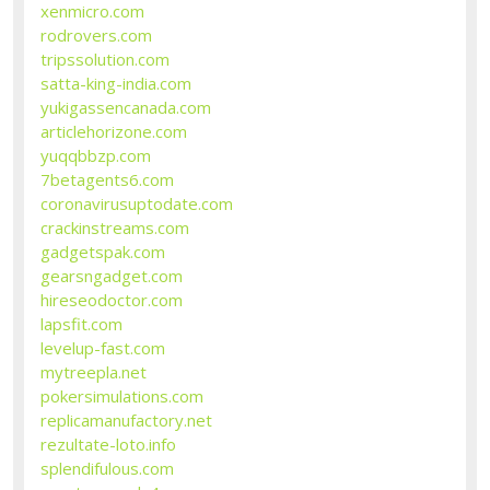
xenmicro.com
rodrovers.com
tripssolution.com
satta-king-india.com
yukigassencanada.com
articlehorizone.com
yuqqbbzp.com
7betagents6.com
coronavirusuptodate.com
crackinstreams.com
gadgetspak.com
gearsngadget.com
hireseodoctor.com
lapsfit.com
levelup-fast.com
mytreepla.net
pokersimulations.com
replicamanufactory.net
rezultate-loto.info
splendifulous.com