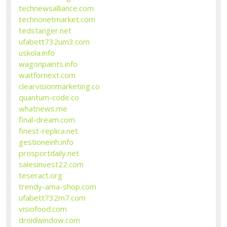
technewsalliance.com
technonetmarket.com
tedstanger.net
ufabett732um3.com
uskola.info
wagonpaints.info
waitfornext.com
clearvisionmarketing.co
quantum-code.co
whatnews.me
final-dream.com
finest-replica.net
gestioneinh.info
prosportdaily.net
salesinvest22.com
teseract.org
trendy-ama-shop.com
ufabett732m7.com
visiofood.com
droidwindow.com