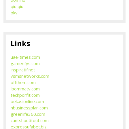
qiu qiu
pkv
Links
uae-times.com
gamerifys.com
inspiratif.net
vsmsnetworks.com
offthem.com
ibommatv.com
techporfit.com
bekasionline.com
nbusinessplan.com
greenlife360.com
cantshoutitout.com
expressufabet.biz