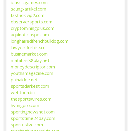
iclassicgames.com
saung-artikel.com
fasthokivip2.com
observersports.com
cryptominingplus.com
aquinoticiaspe.com
longhairedfrenchbulldog.com
lawyersforhire.co
businemarket.com
matahari88play.net
moneydescriptor.com
youthsmagazine.com
painaidee.net
sportsdarkest.com
webtoon.biz
thesportswires.com
hyungpro.com
sportingnewsnet.com
sportstime24day.com
sporteslive.com
theblingblingshields.com