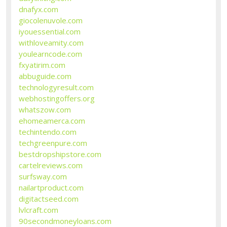
dnafyx.com
giocolenuvole.com
iyouessential.com
withloveamity.com
youlearncode.com
fxyatirim.com
abbuguide.com
technologyresult.com
webhostingoffers.org
whatszow.com
ehomeamerca.com
techintendo.com
techgreenpure.com
bestdropshipstore.com
cartelreviews.com
surfsway.com
nailartproduct.com
digitactseed.com
lvlcraft.com
90secondmoneyloans.com