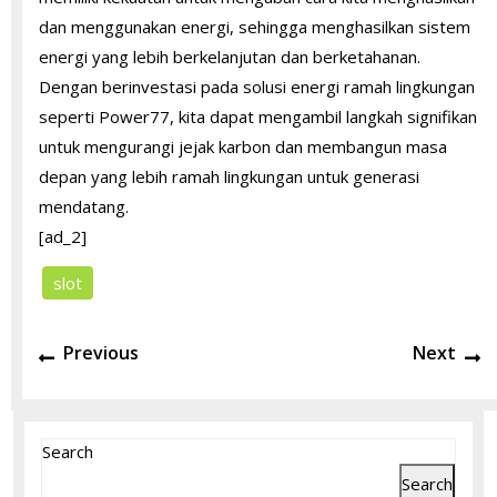
dan menggunakan energi, sehingga menghasilkan sistem
energi yang lebih berkelanjutan dan berketahanan.
Dengan berinvestasi pada solusi energi ramah lingkungan
seperti Power77, kita dapat mengambil langkah signifikan
untuk mengurangi jejak karbon dan membangun masa
depan yang lebih ramah lingkungan untuk generasi
mendatang.
[ad_2]
slot
Post
Previous
N
Previous
Next
navigation
post:
po
Search
Search