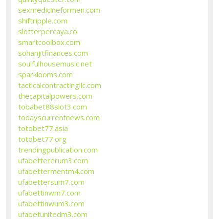
sexmedicineformen.com
shiftripple.com
slotterpercaya.co
smartcoolbox.com
sohanjitfinances.com
soulfulhousemusic.net
sparklooms.com
tacticalcontractingllc.com
thecapitalpowers.com
tobabet88slot3.com
todayscurrentnews.com
totobet77.asia
totobet77.org
trendingpublication.com
ufabettererum3.com
ufabettermentm4.com
ufabettersum7.com
ufabettinwm7.com
ufabettinwum3.com
ufabetunitedm3.com