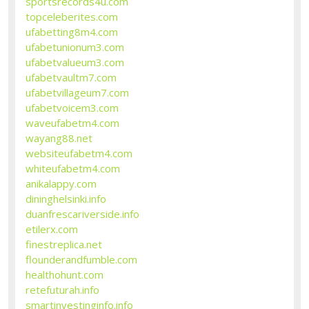
sportsrecords4u.com
topceleberites.com
ufabetting8m4.com
ufabetunionum3.com
ufabetvalueum3.com
ufabetvaultm7.com
ufabetvillageum7.com
ufabetvoicem3.com
waveufabetm4.com
wayang88.net
websiteufabetm4.com
whiteufabetm4.com
anikalappy.com
dininghelsinki.info
duanfrescariverside.info
etilerx.com
finestreplica.net
flounderandfumble.com
healthohunt.com
retefuturah.info
smartinvestinginfo.info