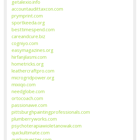
getalexio.info
accountaudittaxcon.com
prymprint.com
sportkeeda.org
besttimespend.com
careandcure.biz
cogniyo.com
easymagazines.org
hirfanjilasmi.com
hometricks.org
leathercraftpro.com
microgridpower.org
mixiqo.com
needglobe.com
ortocoach.com
passionawe.com
pittsburghpaintingprofessionals.com
plumberryworks.com
psychoterapiawioletanowak.com
quickultimate.com
quirkyquester.com