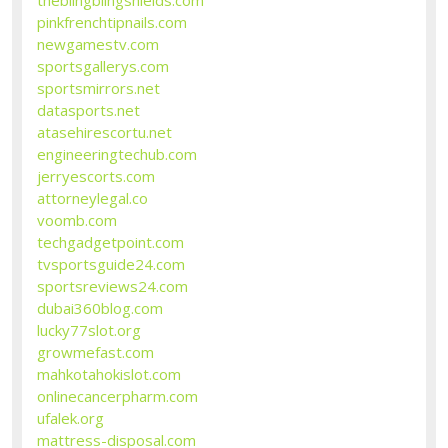
pinkfrenchtipnails.com
newgamestv.com
sportsgallerys.com
sportsmirrors.net
datasports.net
atasehirescortu.net
engineeringtechub.com
jerryescorts.com
attorneylegal.co
voomb.com
techgadgetpoint.com
tvsportsguide24.com
sportsreviews24.com
dubai360blog.com
lucky77slot.org
growmefast.com
mahkotahokislot.com
onlinecancerpharm.com
ufalek.org
mattress-disposal.com