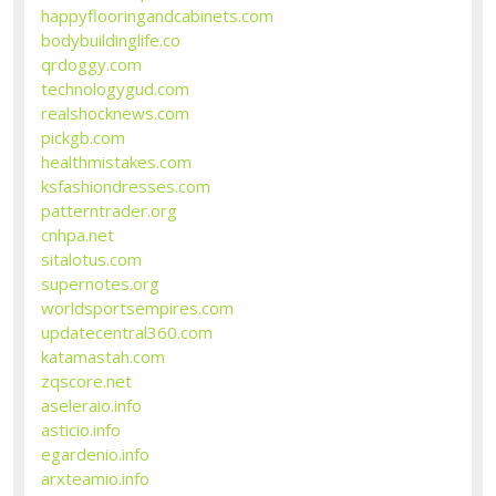
happyflooringandcabinets.com
bodybuildinglife.co
qrdoggy.com
technologygud.com
realshocknews.com
pickgb.com
healthmistakes.com
ksfashiondresses.com
patterntrader.org
cnhpa.net
sitalotus.com
supernotes.org
worldsportsempires.com
updatecentral360.com
katamastah.com
zqscore.net
aseleraio.info
asticio.info
egardenio.info
arxteamio.info