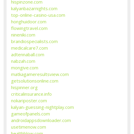
hispinzone.com
kalyanbazarnights.com
top-online-casino-usa.com
honghuidoor.com
flowingtravel.com
nineniki.com
brandiospecialists.com
medicalcare7.com
adtennaball.com
nabzah.com
mongive.com
matkagameresultsview.com
getsolutionsonline.com
hispinner.org
criticalinsurance.info
nokariposter.com
kalyan-guessing-nightplay.com
gameofpanels.com
androidappsdownloader.com
usetimenow.com
healthblow.com