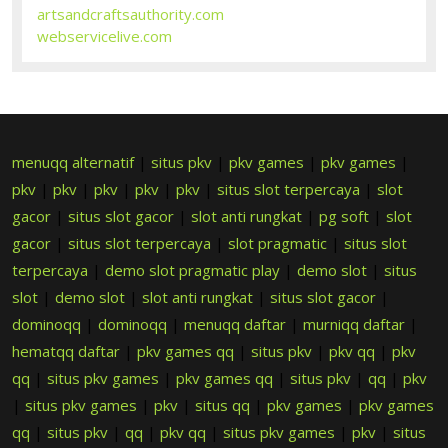
artsandcraftsauthority.com
webservicelive.com
menuqq alternatif
|
situs pkv
|
pkv games
|
pkv games
|
pkv
|
pkv
|
pkv
|
pkv
|
pkv
|
situs slot terpercaya
|
slot
gacor
|
situs slot gacor
|
slot anti rungkat
|
pg soft
|
slot
gacor
|
situs slot terpercaya
|
slot pragmatic
|
situs slot
terpercaya
|
demo slot pragmatic play
|
demo slot
|
situs
slot
|
demo slot
|
slot anti rungkat
|
situs slot gacor
|
dominoqq
|
dominoqq
|
menuqq daftar
|
murniqq daftar
|
hematqq daftar
|
pkv games qq
|
situs pkv
|
pkv qq
|
pkv
qq
|
situs pkv games
|
pkv games qq
|
situs pkv
|
qq
|
pkv
|
situs pkv games
|
pkv
|
situs qq
|
pkv games
|
pkv games
qq
|
situs pkv
|
qq
|
pkv qq
|
situs pkv games
|
pkv
|
situs