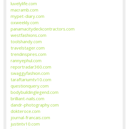
luvelylife.com
macramb.com
mypet-diary.com
oxweekly.com
panamacitydeckcontractors.com
westfashions.com
toolshandy.com
travelstager.com
trendinspires.com
rannyephul.com
reportradar360.com
swaggyfashion.com
taraftariumtv10.com
questionquery.com
bodybuildinglegend.com
brilliant-nails.com
dandr-photography.com
dokteroce.com
journal-francais.com
justintv10.com