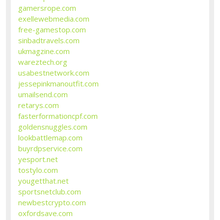
gamersrope.com
exellewebmedia.com
free-gamestop.com
sinbadtravels.com
ukmagzine.com
wareztech.org
usabestnetwork.com
jessepinkmanoutfit.com
umailsend.com
retarys.com
fasterformationcpf.com
goldensnuggles.com
lookbattlemap.com
buyrdpservice.com
yesport.net
tostylo.com
yougetthat.net
sportsnetclub.com
newbestcrypto.com
oxfordsave.com