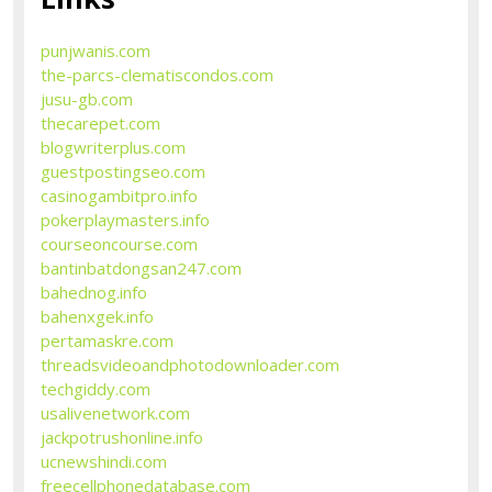
punjwanis.com
the-parcs-clematiscondos.com
jusu-gb.com
thecarepet.com
blogwriterplus.com
guestpostingseo.com
casinogambitpro.info
pokerplaymasters.info
courseoncourse.com
bantinbatdongsan247.com
bahednog.info
bahenxgek.info
pertamaskre.com
threadsvideoandphotodownloader.com
techgiddy.com
usalivenetwork.com
jackpotrushonline.info
ucnewshindi.com
freecellphonedatabase.com