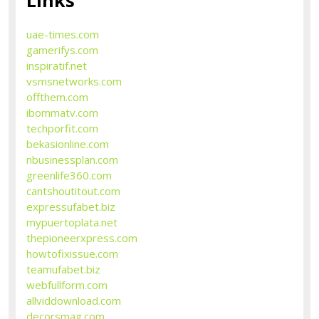
uae-times.com
gamerifys.com
inspiratif.net
vsmsnetworks.com
offthem.com
ibommatv.com
techporfit.com
bekasionline.com
nbusinessplan.com
greenlife360.com
cantshoutitout.com
expressufabet.biz
mypuertoplata.net
thepioneerxpress.com
howtofixissue.com
teamufabet.biz
webfullform.com
allviddownload.com
decorsmag.com