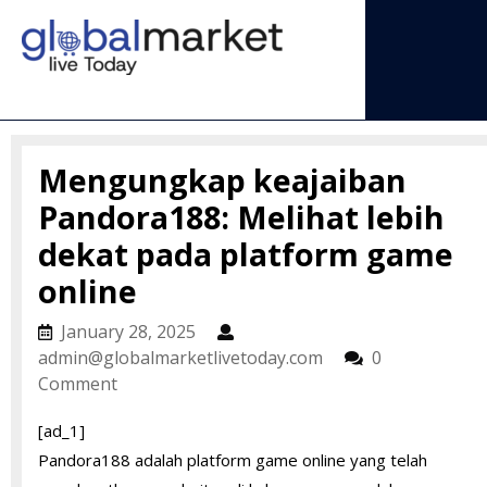
Skip
to
content
Open
Menu
Mengungkap keajaiban
Pandora188: Melihat lebih
dekat pada platform game
online
January
January 28, 2025
28,
admin@globalmarke
admin@globalmarketlivetoday.com
0
2025
Comment
[ad_1]
Pandora188 adalah platform game online yang telah