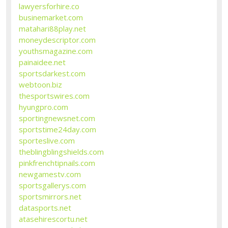
lawyersforhire.co
businemarket.com
matahari88play.net
moneydescriptor.com
youthsmagazine.com
painaidee.net
sportsdarkest.com
webtoon.biz
thesportswires.com
hyungpro.com
sportingnewsnet.com
sportstime24day.com
sporteslive.com
theblingblingshields.com
pinkfrenchtipnails.com
newgamestv.com
sportsgallerys.com
sportsmirrors.net
datasports.net
atasehirescortu.net