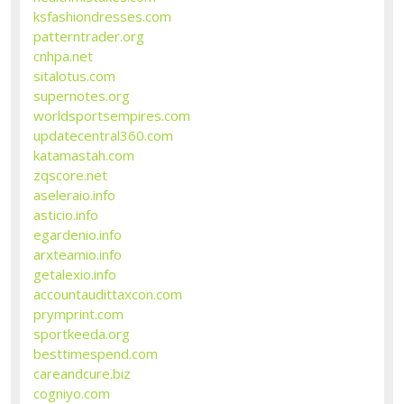
ksfashiondresses.com
patterntrader.org
cnhpa.net
sitalotus.com
supernotes.org
worldsportsempires.com
updatecentral360.com
katamastah.com
zqscore.net
aseleraio.info
asticio.info
egardenio.info
arxteamio.info
getalexio.info
accountaudittaxcon.com
prymprint.com
sportkeeda.org
besttimespend.com
careandcure.biz
cogniyo.com