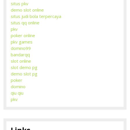
situs pkv
demo slot online
situs judi bola terpercaya
situs qq online
pkv
poker online
pkv games
domino99
bandarqq
slot online
slot demo pg
demo slot pg
poker
domino
qiu qiu
pkv
Links