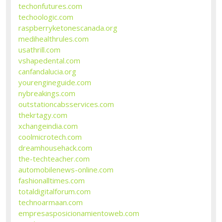
techonfutures.com
techoologic.com
raspberryketonescanada.org
medihealthrules.com
usathrill.com
vshapedental.com
canfandalucia.org
yourengineguide.com
nybreakings.com
outstationcabsservices.com
thekrtagy.com
xchangeindia.com
coolmicrotech.com
dreamhousehack.com
the-techteacher.com
automobilenews-online.com
fashionalltimes.com
totaldigitalforum.com
technoarmaan.com
empresasposicionamientoweb.com