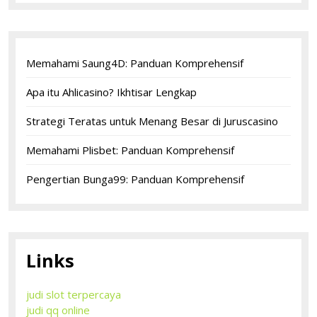
Memahami Saung4D: Panduan Komprehensif
Apa itu Ahlicasino? Ikhtisar Lengkap
Strategi Teratas untuk Menang Besar di Juruscasino
Memahami Plisbet: Panduan Komprehensif
Pengertian Bunga99: Panduan Komprehensif
Links
judi slot terpercaya
judi qq online