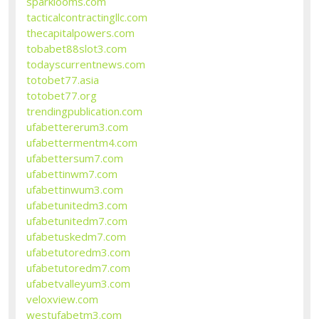
sparklooms.com
tacticalcontractingllc.com
thecapitalpowers.com
tobabet88slot3.com
todayscurrentnews.com
totobet77.asia
totobet77.org
trendingpublication.com
ufabettererum3.com
ufabettermentm4.com
ufabettersum7.com
ufabettinwm7.com
ufabettinwum3.com
ufabetunitedm3.com
ufabetunitedm7.com
ufabetuskedm7.com
ufabetutoredm3.com
ufabetutoredm7.com
ufabetvalleyum3.com
veloxview.com
westufabetm3.com