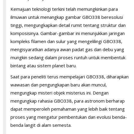
Kemajuan teknologi terkini telah memungkinkan para
ilmuwan untuk menangkap gambar GBO338 beresolusi
tinggi, mengungkapkan detail rumit tentang struktur dan
komposisinya. Gambar-gambar ini menunjukkan jaringan
kompleks filamen dan sulur yang mengelilingi GBO338,
mengisyaratkan adanya awan padat gas dan debu yang
mungkin sedang dalam proses runtuh untuk membentuk
bintang atau sistem planet baru.
Saat para peneliti terus mempelajari GBO338, diharapkan
wawasan dan pengungkapan baru akan muncul,
mengungkap misteri objek misterius ini. Dengan
mengungkap rahasia GBO338, para astronom berharap
dapat memperoleh pemahaman yang lebih baik tentang
proses yang mengatur pembentukan dan evolusi benda-
benda langit di alam semesta.