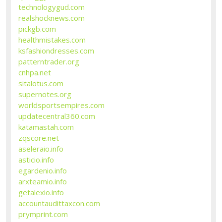
technologygud.com
realshocknews.com
pickgb.com
healthmistakes.com
ksfashiondresses.com
patterntrader.org
cnhpa.net
sitalotus.com
supernotes.org
worldsportsempires.com
updatecentral360.com
katamastah.com
zqscore.net
aseleraio.info
asticio.info
egardenio.info
arxteamio.info
getalexio.info
accountaudittaxcon.com
prymprint.com