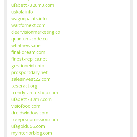
ufabett732um3.com
uskola.info
wagonpaints.info
waitfornext.com
clearvisionmarketing.co
quantum-code.co
whatnews.me
final-dream.com
finest-replica.net
gestioneinh.info
prosportdaily.net
salesinvest22.com
teseract.org
trendy-ama-shop.com
ufabett732m7.com
visiofood.com
droidwindow.com
freeprsubmission.com
ufagold666.com
myinteriorblog.com