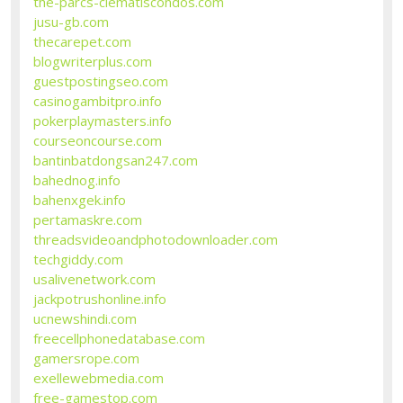
the-parcs-clematiscondos.com
jusu-gb.com
thecarepet.com
blogwriterplus.com
guestpostingseo.com
casinogambitpro.info
pokerplaymasters.info
courseoncourse.com
bantinbatdongsan247.com
bahednog.info
bahenxgek.info
pertamaskre.com
threadsvideoandphotodownloader.com
techgiddy.com
usalivenetwork.com
jackpotrushonline.info
ucnewshindi.com
freecellphonedatabase.com
gamersrope.com
exellewebmedia.com
free-gamestop.com