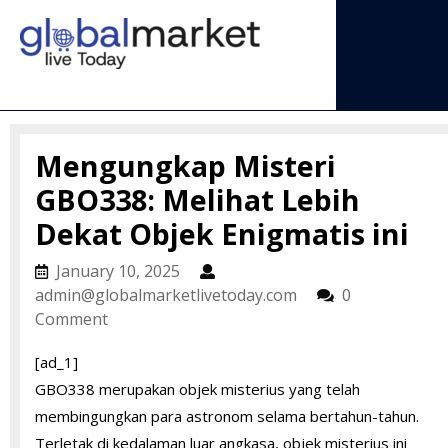
Skip
to
content
Open
Menu
Mengungkap Misteri
GBO338: Melihat Lebih
Dekat Objek Enigmatis ini
January
January 10, 2025
10,
admin@globalmarke
admin@globalmarketlivetoday.com
0
2025
Comment
[ad_1]
GBO338 merupakan objek misterius yang telah
membingungkan para astronom selama bertahun-tahun.
Terletak di kedalaman luar angkasa, objek misterius ini