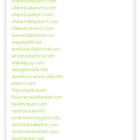
ufabetunionum3.com
ufabetvalueum3.com
ufabetvaultm7.com
ufabetvillageum7.com
ufabetvoicem3.com
waveufabetm4.com
wayang88.net
websiteufabetm4.com
whiteufabetm4.com
anikalappy.com
dininghelsinki.info
duanfrescariverside.info
etilerx.com
finestreplica.net
flounderandfumble.com
healthohunt.com
retefuturah.info
smartinvestinginfo.info
technewsalliance.com
technonetmarket.com
tedstanger.net