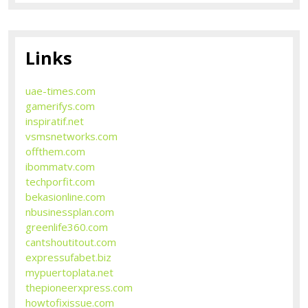
Links
uae-times.com
gamerifys.com
inspiratif.net
vsmsnetworks.com
offthem.com
ibommatv.com
techporfit.com
bekasionline.com
nbusinessplan.com
greenlife360.com
cantshoutitout.com
expressufabet.biz
mypuertoplata.net
thepioneerxpress.com
howtofixissue.com