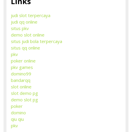
Links
judi slot terpercaya
judi qq online
situs pkv
demo slot online
situs judi bola terpercaya
situs qq online
pkv
poker online
pkv games
domino99
bandarqq
slot online
slot demo pg
demo slot pg
poker
domino
qiu qiu
pkv