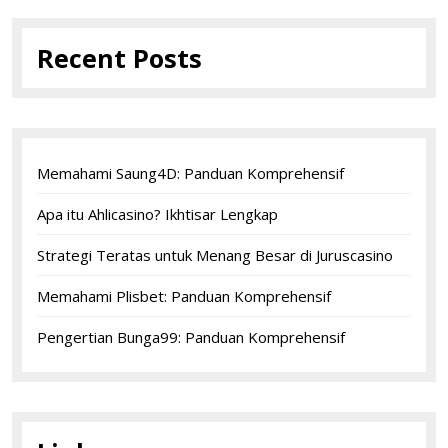
Recent Posts
Memahami Saung4D: Panduan Komprehensif
Apa itu Ahlicasino? Ikhtisar Lengkap
Strategi Teratas untuk Menang Besar di Juruscasino
Memahami Plisbet: Panduan Komprehensif
Pengertian Bunga99: Panduan Komprehensif