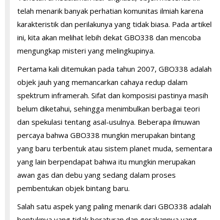
telah menarik banyak perhatian komunitas ilmiah karena
karakteristik dan perilakunya yang tidak biasa. Pada artikel
ini, kita akan melihat lebih dekat GBO338 dan mencoba
mengungkap misteri yang melingkupinya.
Pertama kali ditemukan pada tahun 2007, GBO338 adalah
objek jauh yang memancarkan cahaya redup dalam
spektrum inframerah. Sifat dan komposisi pastinya masih
belum diketahui, sehingga menimbulkan berbagai teori
dan spekulasi tentang asal-usulnya. Beberapa ilmuwan
percaya bahwa GBO338 mungkin merupakan bintang
yang baru terbentuk atau sistem planet muda, sementara
yang lain berpendapat bahwa itu mungkin merupakan
awan gas dan debu yang sedang dalam proses
pembentukan objek bintang baru.
Salah satu aspek yang paling menarik dari GBO338 adalah
bentuknya yang tidak beraturan dan gerakannya yang