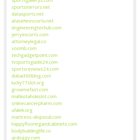
sportsmirrors.net
datasports.net
atasehirescortu.net
engineeringtechub.com
jerryescorts.com
attorneylegal.co
voomb.com
techgadgetpoint.com
tvsportsguide24.com
sportsreviews24.com
dubai360blog.com
lucky77slot.org
growmefast.com
mahkotahokislot.com
onlinecancerpharm.com
ufalek.org
mattress-disposal.com
happyflooringandcabinets.com
bodybuildinglife.co
qrdoggy.com