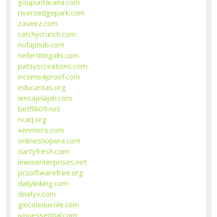
goupuntacana.com
riversedgepark.com
zaseez.com
catchycrunch.com
nofaphub.com
nefertitingalls.com
patsyscreations.com
income4proof.com
educaritas.org
lensajelajah.com
betflik09.net
ncaq.org
xenmicro.com
onlineshopera.com
dartyfresh.com
lewisenterprises.net
pcsoftwarefree.org
dailylinking.com
dnafyx.com
giocolenuvole.com
iyouessential.com