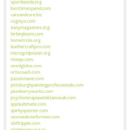
sportkeeda.org
besttimespend.com
careandcure.biz
cogniyo.com
easymagazines.org
hirfanjilasmi.com
hometricks.org
leathercraftpro.com
microgridpower.org
mixiqo.com
needglobe.com
ortocoach.com
passionawe.com
pittsburghpaintingprofessionals.com
plumberryworks.com
psychoterapiawioletanowak.com
quickultimate.com
quirkyquester.com
sexmedicineformen.com
shiftripple.com
slotterpercaya.co