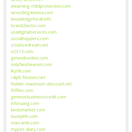
elearning-childprotection.com
wrestling4mena.com
knowledgeforall.info
brand2lastio.com
usadigitalservices.com
socialhoppers.com
creativedream.net
n2315.com
getwebonline.com
onlyfansheaven.com
lky08.com
ralph-fiennes.net
fielder-maximum-discount.net
fitfllex.com
genesisbusinesscredit.com
inforuang.com
kindsmarket.com
luvelylife.com
macramb.com
mypet-diary.com