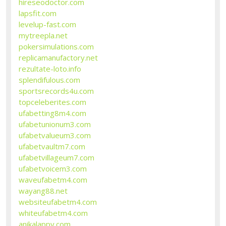
hireseodoctor.com
lapsfit.com
levelup-fast.com
mytreepla.net
pokersimulations.com
replicamanufactory.net
rezultate-loto.info
splendifulous.com
sportsrecords4u.com
topceleberites.com
ufabetting8m4.com
ufabetunionum3.com
ufabetvalueum3.com
ufabetvaultm7.com
ufabetvillageum7.com
ufabetvoicem3.com
waveufabetm4.com
wayang88.net
websiteufabetm4.com
whiteufabetm4.com
anikalappy.com