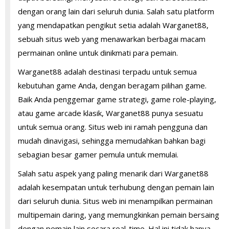
dengan orang lain dari seluruh dunia. Salah satu platform
yang mendapatkan pengikut setia adalah Warganet88,
sebuah situs web yang menawarkan berbagai macam
permainan online untuk dinikmati para pemain.
Warganet88 adalah destinasi terpadu untuk semua
kebutuhan game Anda, dengan beragam pilihan game.
Baik Anda penggemar game strategi, game role-playing,
atau game arcade klasik, Warganet88 punya sesuatu
untuk semua orang. Situs web ini ramah pengguna dan
mudah dinavigasi, sehingga memudahkan bahkan bagi
sebagian besar gamer pemula untuk memulai.
Salah satu aspek yang paling menarik dari Warganet88
adalah kesempatan untuk terhubung dengan pemain lain
dari seluruh dunia. Situs web ini menampilkan permainan
multipemain daring, yang memungkinkan pemain bersaing
dengan pemain lain secara real-time. Hal ini tidak hanya