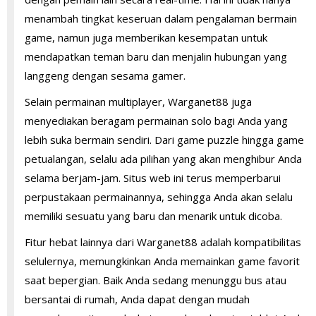
menambah tingkat keseruan dalam pengalaman bermain
game, namun juga memberikan kesempatan untuk
mendapatkan teman baru dan menjalin hubungan yang
langgeng dengan sesama gamer.
Selain permainan multiplayer, Warganet88 juga
menyediakan beragam permainan solo bagi Anda yang
lebih suka bermain sendiri. Dari game puzzle hingga game
petualangan, selalu ada pilihan yang akan menghibur Anda
selama berjam-jam. Situs web ini terus memperbarui
perpustakaan permainannya, sehingga Anda akan selalu
memiliki sesuatu yang baru dan menarik untuk dicoba.
Fitur hebat lainnya dari Warganet88 adalah kompatibilitas
selulernya, memungkinkan Anda memainkan game favorit
saat bepergian. Baik Anda sedang menunggu bus atau
bersantai di rumah, Anda dapat dengan mudah