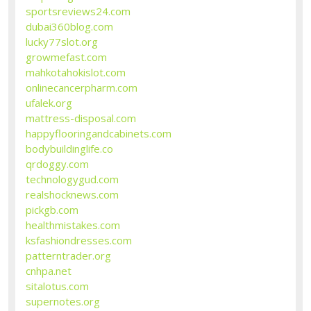
sportsreviews24.com
dubai360blog.com
lucky77slot.org
growmefast.com
mahkotahokislot.com
onlinecancerpharm.com
ufalek.org
mattress-disposal.com
happyflooringandcabinets.com
bodybuildinglife.co
qrdoggy.com
technologygud.com
realshocknews.com
pickgb.com
healthmistakes.com
ksfashiondresses.com
patterntrader.org
cnhpa.net
sitalotus.com
supernotes.org