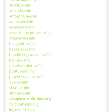
aminityio.info
amiolahu.info
ampacheme.info
ampullahu.info
aromaxme.info
asserthatecontrast.info
atenderme.info
bangumiio.info
bekosunhu.info
beneficialgrandiose.info
blomaio.info
dosellinfoplete.info
podtubeio.info
powerfulvolatile.info
qvidsio.info
shumaio.info
slotherio.info
cysapluscertification.org
fortnitehacks.org
loginsearch.org