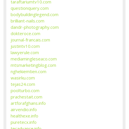
taraftariumtv10.com
questionquery.com
bodybuildinglegend.com
brilliant-nails.com
dandr-photography.com
dokteroce.com
journal-francais.com
justintv10.com
lawyerule.com
mediamingleseaco.com
mtsmarketingblog.com
nghekiemtien.com
wasirku.com
tejas24.com
poolturbo.com
prachestait.com
artforafghans.info
airvendio.info
healthexe.info
puretecx.info
tecadvance.info