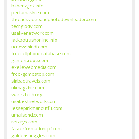
bahenxgek.info
pertamaskre.com
threadsvideoandphotodownloader.com
techgiddy.com
usalivenetwork.com
jackpotrushonline.info
ucnewshindi.com
freecellphonedatabase.com
gamersrope.com
exellewebmedia.com
free-gamestop.com
sinbadtravels.com
ukmagzine.com
wareztech.org
usabestnetwork.com
jessepinkmanoutfit.com
umailsend.com
retarys.com
fasterformationcpf.com
goldensnuggles.com