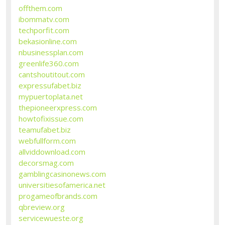
offthem.com
ibommatv.com
techporfit.com
bekasionline.com
nbusinessplan.com
greenlife360.com
cantshoutitout.com
expressufabet.biz
mypuertoplata.net
thepioneerxpress.com
howtofixissue.com
teamufabet.biz
webfullform.com
allviddownload.com
decorsmag.com
gamblingcasinonews.com
universitiesofamerica.net
progameofbrands.com
qbreview.org
servicewueste.org