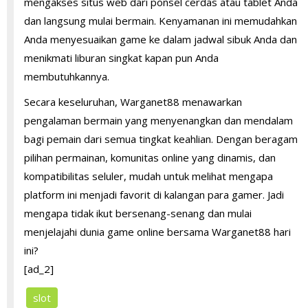
mengakses situs web dari ponsel cerdas atau tablet Anda
dan langsung mulai bermain. Kenyamanan ini memudahkan
Anda menyesuaikan game ke dalam jadwal sibuk Anda dan
menikmati liburan singkat kapan pun Anda
membutuhkannya.
Secara keseluruhan, Warganet88 menawarkan
pengalaman bermain yang menyenangkan dan mendalam
bagi pemain dari semua tingkat keahlian. Dengan beragam
pilihan permainan, komunitas online yang dinamis, dan
kompatibilitas seluler, mudah untuk melihat mengapa
platform ini menjadi favorit di kalangan para gamer. Jadi
mengapa tidak ikut bersenang-senang dan mulai
menjelajahi dunia game online bersama Warganet88 hari
ini?
[ad_2]
slot