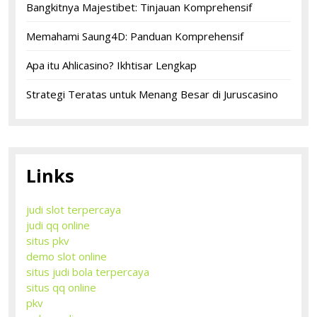
Bangkitnya Majestibet: Tinjauan Komprehensif
Memahami Saung4D: Panduan Komprehensif
Apa itu Ahlicasino? Ikhtisar Lengkap
Strategi Teratas untuk Menang Besar di Juruscasino
Links
judi slot terpercaya
judi qq online
situs pkv
demo slot online
situs judi bola terpercaya
situs qq online
pkv