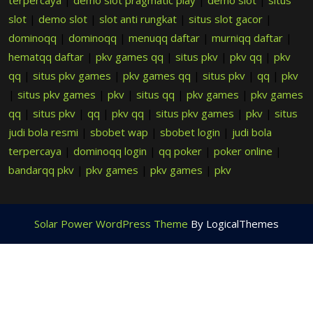
terpercaya
|
demo slot pragmatic play
|
demo slot
|
situs
slot
|
demo slot
|
slot anti rungkat
|
situs slot gacor
|
dominoqq
|
dominoqq
|
menuqq daftar
|
murniqq daftar
|
hematqq daftar
|
pkv games qq
|
situs pkv
|
pkv qq
|
pkv
qq
|
situs pkv games
|
pkv games qq
|
situs pkv
|
qq
|
pkv
|
situs pkv games
|
pkv
|
situs qq
|
pkv games
|
pkv games
qq
|
situs pkv
|
qq
|
pkv qq
|
situs pkv games
|
pkv
|
situs
judi bola resmi
|
sbobet wap
|
sbobet login
|
judi bola
terpercaya
|
dominoqq login
|
qq poker
|
poker online
|
bandarqq pkv
|
pkv games
|
pkv games
|
pkv
Solar Power WordPress Theme
By LogicalThemes