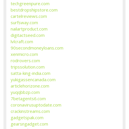
techgreenpure.com
bestdropshipstore.com
cartelreviews.com
surfsway.com
nailartproduct.com
digitactseed.com
lvlcraft.com
90secondmoneyloans.com
xenmicro.com
rodrovers.com
tripssolution.com
satta-king-india.com
yukigassencanada.com
articlehorizone.com
yuqqbbzp.com
7betagents6.com
coronavirusuptodate.com
crackinstreams.com
gadgetspak.com
gearsngadget.com