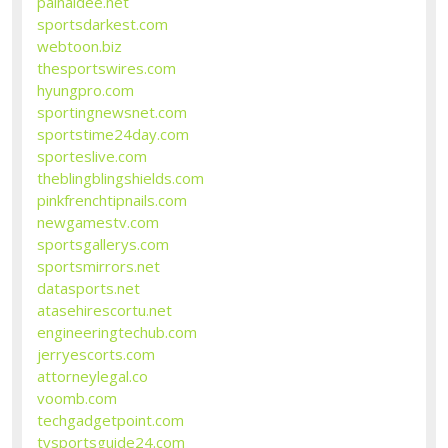
painaidee.net
sportsdarkest.com
webtoon.biz
thesportswires.com
hyungpro.com
sportingnewsnet.com
sportstime24day.com
sporteslive.com
theblingblingshields.com
pinkfrenchtipnails.com
newgamestv.com
sportsgallerys.com
sportsmirrors.net
datasports.net
atasehirescortu.net
engineeringtechub.com
jerryescorts.com
attorneylegal.co
voomb.com
techgadgetpoint.com
tvsportsguide24.com