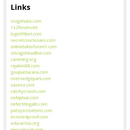
Links
stagehubs.com
1x2forum.net
login99bet.com
secretcourtesans.com
onlinebahisforum1.com
chicagoheadline.com
camming.org
rajalion88.com
goupuntacana.com
riversedgepark.com
zaseez.com
catchycrunch.com
nofaphub.com
nefertitingalls.com
patsyscreations.com
income4proof.com
educaritas.org
lensajelajah.com