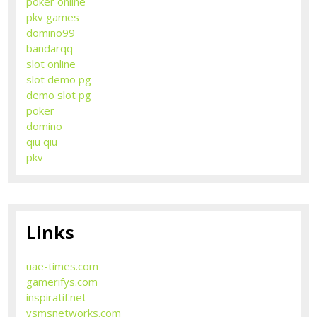
poker online
pkv games
domino99
bandarqq
slot online
slot demo pg
demo slot pg
poker
domino
qiu qiu
pkv
Links
uae-times.com
gamerifys.com
inspiratif.net
vsmsnetworks.com