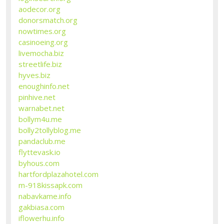
aodecor.org
donorsmatch.org
nowtimes.org
casinoeing.org
livemocha.biz
streetlife.biz
hyves.biz
enoughinfo.net
pinhive.net
warnabet.net
bollym4u.me
bolly2tollyblog.me
pandaclub.me
flyttevask.io
byhous.com
hartfordplazahotel.com
m-918kissapk.com
nabavkame.info
gakbiasa.com
iflowerhu.info