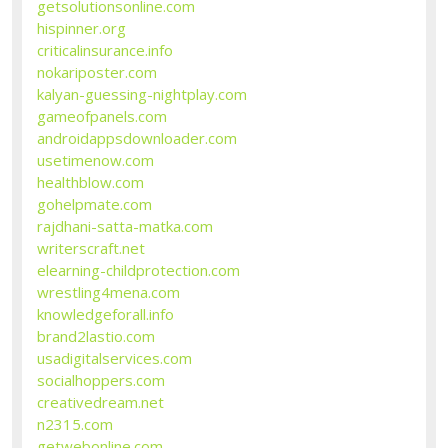
getsolutionsonline.com
hispinner.org
criticalinsurance.info
nokariposter.com
kalyan-guessing-nightplay.com
gameofpanels.com
androidappsdownloader.com
usetimenow.com
healthblow.com
gohelpmate.com
rajdhani-satta-matka.com
writerscraft.net
elearning-childprotection.com
wrestling4mena.com
knowledgeforall.info
brand2lastio.com
usadigitalservices.com
socialhoppers.com
creativedream.net
n2315.com
getwebonline.com