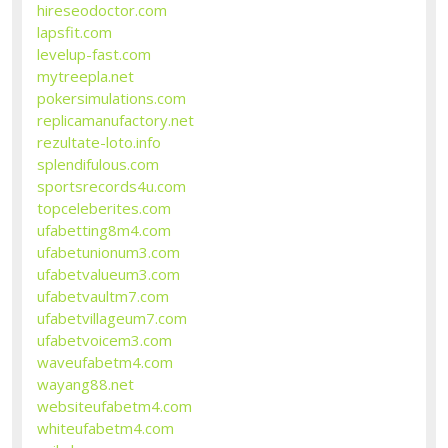
hireseodoctor.com
lapsfit.com
levelup-fast.com
mytreepla.net
pokersimulations.com
replicamanufactory.net
rezultate-loto.info
splendifulous.com
sportsrecords4u.com
topceleberites.com
ufabetting8m4.com
ufabetunionum3.com
ufabetvalueum3.com
ufabetvaultm7.com
ufabetvillageum7.com
ufabetvoicem3.com
waveufabetm4.com
wayang88.net
websiteufabetm4.com
whiteufabetm4.com