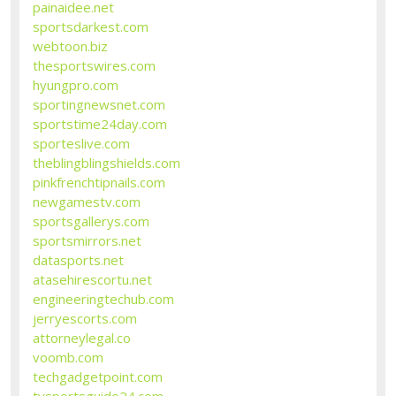
painaidee.net
sportsdarkest.com
webtoon.biz
thesportswires.com
hyungpro.com
sportingnewsnet.com
sportstime24day.com
sporteslive.com
theblingblingshields.com
pinkfrenchtipnails.com
newgamestv.com
sportsgallerys.com
sportsmirrors.net
datasports.net
atasehirescortu.net
engineeringtechub.com
jerryescorts.com
attorneylegal.co
voomb.com
techgadgetpoint.com
tvsportsguide24.com