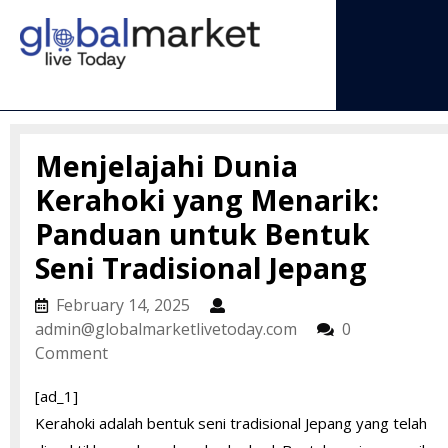
Skip
to
content
Open
Menu
Menjelajahi Dunia
Kerahoki yang Menarik:
Panduan untuk Bentuk
Seni Tradisional Jepang
February
February 14, 2025
14,
admin@globalmarke
admin@globalmarketlivetoday.com
0
2025
Comment
[ad_1]
Kerahoki adalah bentuk seni tradisional Jepang yang telah