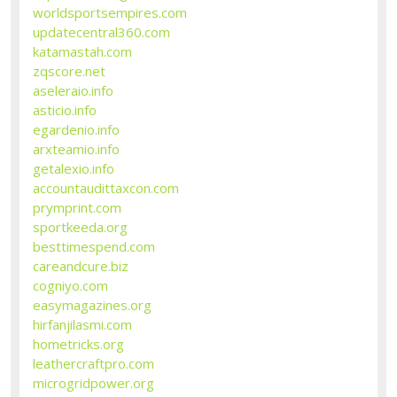
worldsportsempires.com
updatecentral360.com
katamastah.com
zqscore.net
aseleraio.info
asticio.info
egardenio.info
arxteamio.info
getalexio.info
accountaudittaxcon.com
prymprint.com
sportkeeda.org
besttimespend.com
careandcure.biz
cogniyo.com
easymagazines.org
hirfanjilasmi.com
hometricks.org
leathercraftpro.com
microgridpower.org