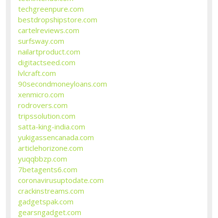
techgreenpure.com
bestdropshipstore.com
cartelreviews.com
surfsway.com
nailartproduct.com
digitactseed.com
lvlcraft.com
90secondmoneyloans.com
xenmicro.com
rodrovers.com
tripssolution.com
satta-king-india.com
yukigassencanada.com
articlehorizone.com
yuqqbbzp.com
7betagents6.com
coronavirusuptodate.com
crackinstreams.com
gadgetspak.com
gearsngadget.com