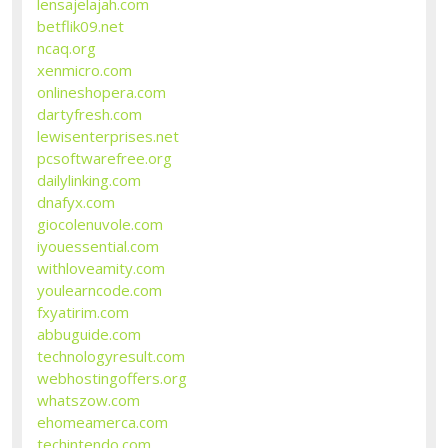
lensajelajah.com
betflik09.net
ncaq.org
xenmicro.com
onlineshopera.com
dartyfresh.com
lewisenterprises.net
pcsoftwarefree.org
dailylinking.com
dnafyx.com
giocolenuvole.com
iyouessential.com
withloveamity.com
youlearncode.com
fxyatirim.com
abbuguide.com
technologyresult.com
webhostingoffers.org
whatszow.com
ehomeamerca.com
techintendo.com