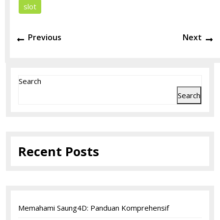
slot
Post
Previous
N
Previous
Next
navigation
post:
po
Search
Search
Recent Posts
Memahami Saung4D: Panduan Komprehensif