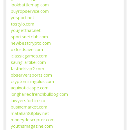
lookbattlemap.com
buyrdpservice.com
yesport.net
tostylo.com
yougetthat.net
sportsnetclub.com
newbestcrypto.com
oxfordsave.com
iclassicgames.com
saung-artikel.com
fasthokivip2.com
observersports.com
cryptominingplus.com
aquinoticiaspe.com
longhairedfrenchbulldog.com
lawyersforhire.co
businemarket.com
matahari88play.net
moneydescriptor.com
youthsmagazine.com