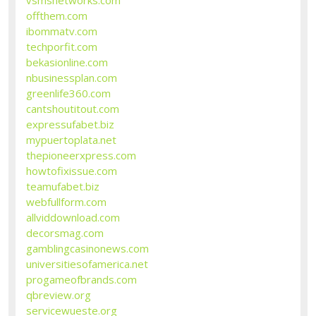
offthem.com
ibommatv.com
techporfit.com
bekasionline.com
nbusinessplan.com
greenlife360.com
cantshoutitout.com
expressufabet.biz
mypuertoplata.net
thepioneerxpress.com
howtofixissue.com
teamufabet.biz
webfullform.com
allviddownload.com
decorsmag.com
gamblingcasinonews.com
universitiesofamerica.net
progameofbrands.com
qbreview.org
servicewueste.org