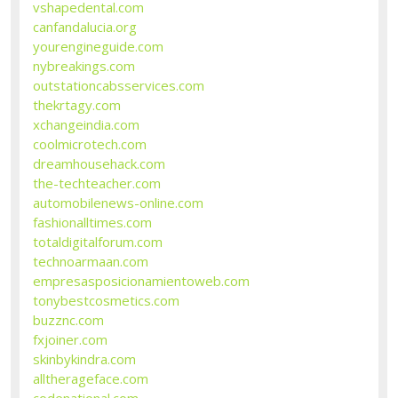
vshapedental.com
canfandalucia.org
yourengineguide.com
nybreakings.com
outstationcabsservices.com
thekrtagy.com
xchangeindia.com
coolmicrotech.com
dreamhousehack.com
the-techteacher.com
automobilenews-online.com
fashionalltimes.com
totaldigitalforum.com
technoarmaan.com
empresasposicionamientoweb.com
tonybestcosmetics.com
buzznc.com
fxjoiner.com
skinbykindra.com
alltherageface.com
codenational.com