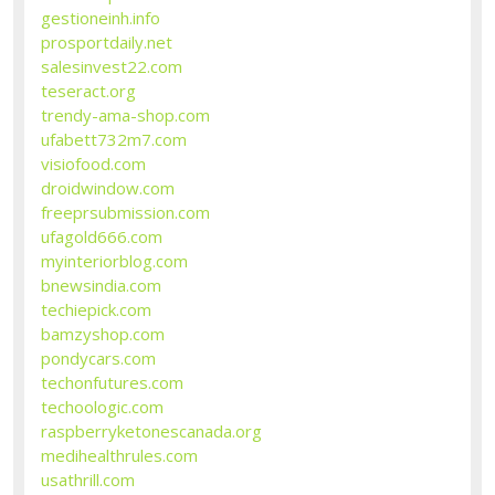
gestioneinh.info
prosportdaily.net
salesinvest22.com
teseract.org
trendy-ama-shop.com
ufabett732m7.com
visiofood.com
droidwindow.com
freeprsubmission.com
ufagold666.com
myinteriorblog.com
bnewsindia.com
techiepick.com
bamzyshop.com
pondycars.com
techonfutures.com
techoologic.com
raspberryketonescanada.org
medihealthrules.com
usathrill.com