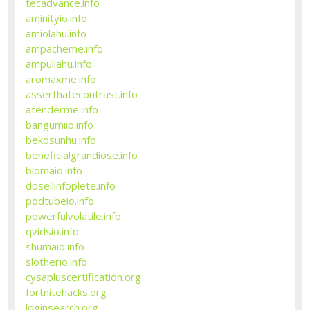
tecadvance.info
aminityio.info
amiolahu.info
ampacheme.info
ampullahu.info
aromaxme.info
asserthatecontrast.info
atenderme.info
bangumiio.info
bekosunhu.info
beneficialgrandiose.info
blomaio.info
dosellinfoplete.info
podtubeio.info
powerfulvolatile.info
qvidsio.info
shumaio.info
slotherio.info
cysapluscertification.org
fortnitehacks.org
loginsearch.org