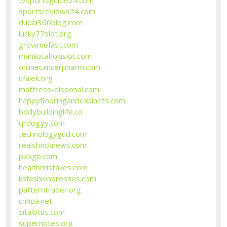
sportsreviews24.com
dubai360blog.com
lucky77slot.org
growmefast.com
mahkotahokislot.com
onlinecancerpharm.com
ufalek.org
mattress-disposal.com
happyflooringandcabinets.com
bodybuildinglife.co
qrdoggy.com
technologygud.com
realshocknews.com
pickgb.com
healthmistakes.com
ksfashiondresses.com
patterntrader.org
cnhpa.net
sitalotus.com
supernotes.org