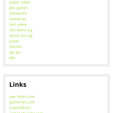
poker online
pkv games
domino99
bandarqq
slot online
slot demo pg
demo slot pg
poker
domino
qiu qiu
pkv
Links
uae-times.com
gamerifys.com
inspiratif.net
vsmsnetworks.com