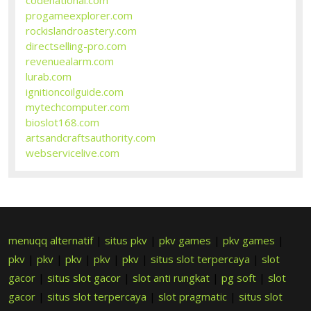
progameexplorer.com
rockislandroastery.com
directselling-pro.com
revenuealarm.com
lurab.com
ignitioncoilguide.com
mytechcomputer.com
bioslot168.com
artsandcraftsauthority.com
webservicelive.com
menuqq alternatif
|
situs pkv
|
pkv games
|
pkv games
|
pkv
|
pkv
|
pkv
|
pkv
|
pkv
|
situs slot terpercaya
|
slot
gacor
|
situs slot gacor
|
slot anti rungkat
|
pg soft
|
slot
gacor
|
situs slot terpercaya
|
slot pragmatic
|
situs slot