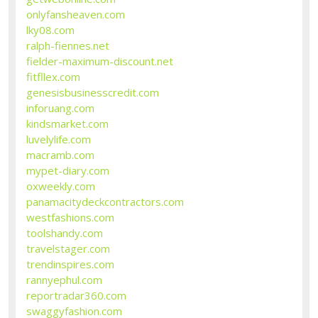
onlyfansheaven.com
lky08.com
ralph-fiennes.net
fielder-maximum-discount.net
fitfllex.com
genesisbusinesscredit.com
inforuang.com
kindsmarket.com
luvelylife.com
macramb.com
mypet-diary.com
oxweekly.com
panamacitydeckcontractors.com
westfashions.com
toolshandy.com
travelstager.com
trendinspires.com
rannyephul.com
reportradar360.com
swaggyfashion.com