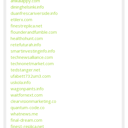
anikalappy.com
dininghelsinki.info
duanfrescariverside.info
etilerx.com
finestreplica.net
flounderandfumble.com
healthohunt.com
retefuturah.info
smartinvestinginfo.info
technewsalliance.com
technonetmarket.com
tedstanger.net
ufabett732um3.com
uskola.info
wagonpaints.info
waitfornext.com
clearvisionmarketing.co
quantum-code.co
whatnews.me
final-dream.com
finest-replica.net