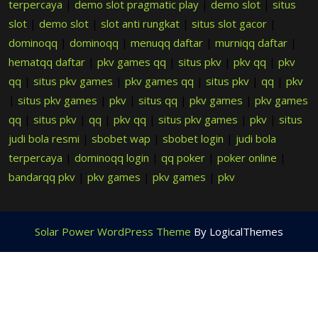
terpercaya
|
demo slot pragmatic play
|
demo slot
|
situs
slot
|
demo slot
|
slot anti rungkat
|
situs slot gacor
|
dominoqq
|
dominoqq
|
menuqq daftar
|
murniqq daftar
|
hematqq daftar
|
pkv games qq
|
situs pkv
|
pkv qq
|
pkv
qq
|
situs pkv games
|
pkv games qq
|
situs pkv
|
qq
|
pkv
|
situs pkv games
|
pkv
|
situs qq
|
pkv games
|
pkv games
qq
|
situs pkv
|
qq
|
pkv qq
|
situs pkv games
|
pkv
|
situs
judi bola resmi
|
sbobet wap
|
sbobet login
|
judi bola
terpercaya
|
dominoqq login
|
qq poker
|
poker online
|
bandarqq pkv
|
pkv games
|
pkv games
|
pkv
Solar Power WordPress Theme
By LogicalThemes