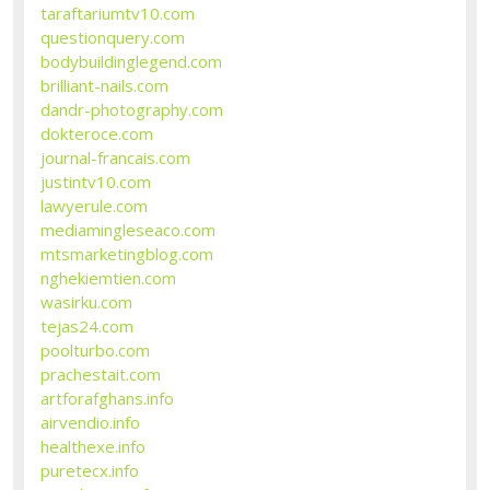
taraftariumtv10.com
questionquery.com
bodybuildinglegend.com
brilliant-nails.com
dandr-photography.com
dokteroce.com
journal-francais.com
justintv10.com
lawyerule.com
mediamingleseaco.com
mtsmarketingblog.com
nghekiemtien.com
wasirku.com
tejas24.com
poolturbo.com
prachestait.com
artforafghans.info
airvendio.info
healthexe.info
puretecx.info