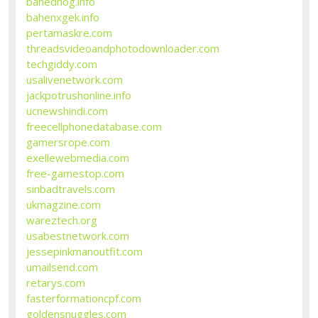
bahednog.info
bahenxgek.info
pertamaskre.com
threadsvideoandphotodownloader.com
techgiddy.com
usalivenetwork.com
jackpotrushonline.info
ucnewshindi.com
freecellphonedatabase.com
gamersrope.com
exellewebmedia.com
free-gamestop.com
sinbadtravels.com
ukmagzine.com
wareztech.org
usabestnetwork.com
jessepinkmanoutfit.com
umailsend.com
retarys.com
fasterformationcpf.com
goldensnuggles.com