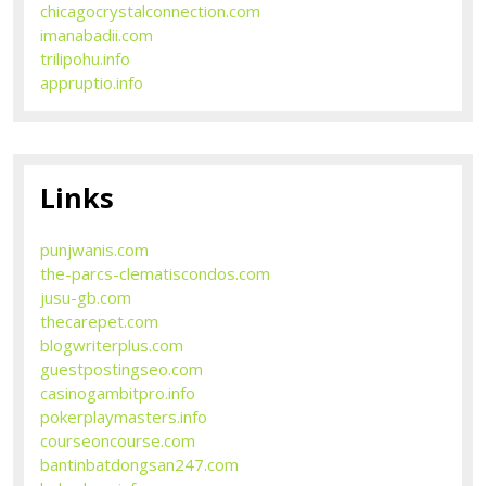
chicagocrystalconnection.com
imanabadii.com
trilipohu.info
appruptio.info
Links
punjwanis.com
the-parcs-clematiscondos.com
jusu-gb.com
thecarepet.com
blogwriterplus.com
guestpostingseo.com
casinogambitpro.info
pokerplaymasters.info
courseoncourse.com
bantinbatdongsan247.com