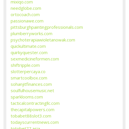
mixiqo.com
needglobe.com
ortocoach.com
passionawe.com
pittsburghpaintingprofessionals.com
plumberryworks.com
psychoterapiawioletanowak.com
quickultimate.com
quirkyquester.com
sexmedicineformen.com
shiftripple.com
slotterpercaya.co
smartcoolbox.com
sohanjitfinances.com
soulfulhousemusic.net
sparklooms.com
tacticalcontractingllc.com
thecapitalpowers.com
tobabet88slot3.com
todayscurrentnews.com
totobet77.asia