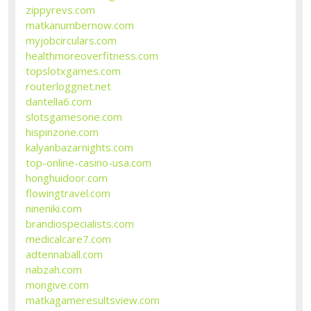
zippyrevs.com
matkanumbernow.com
myjobcirculars.com
healthmoreoverfitness.com
topslotxgames.com
routerloggnet.net
dantella6.com
slotsgamesone.com
hispinzone.com
kalyanbazarnights.com
top-online-casino-usa.com
honghuidoor.com
flowingtravel.com
nineniki.com
brandiospecialists.com
medicalcare7.com
adtennaball.com
nabzah.com
mongive.com
matkagameresultsview.com