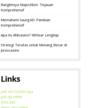
Bangkitnya Majestibet: Tinjauan
Komprehensif
Memahami Saung4D: Panduan
Komprehensif
Apa itu Ahlicasino? Ikhtisar Lengkap
Strategi Teratas untuk Menang Besar di
Juruscasino
Links
judi slot terpercaya
judi qq online
situs pkv
demo slot online