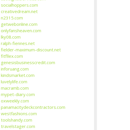
socialhoppers.com
creativedream.net
n2315.com
getwebonline.com
onlyfansheaven.com
lky08.com
ralph-fiennes.net
fielder-maximum-discount.net
fitfllex.com
genesisbusinesscredit.com
inforuang.com
kindsmarket.com
luvelylife.com
macramb.com
mypet-diary.com
oxweekly.com
panamacitydeckcontractors.com
westfashions.com
toolshandy.com
travelstager.com