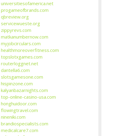
universitiesofamerica.net
progameofbrands.com
qbreview.org
servicewueste.org
zippyrevs.com
matkanumbernow.com
myjobcirculars.com
healthmoreoverfitness.com
topslotxgames.com
routerloggnet.net
dantella6.com
slotsgamesone.com
hispinzone.com
kalyanbazarnights.com
top-online-casino-usa.com
honghuidoor.com
flowingtravel.com
nineniki.com
brandiospecialists.com
medicalcare7.com