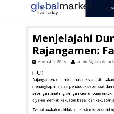
Skip
HOM
to
content
Menjelajahi Dun
Rajangamen: Fak
August
August 9, 2025
admin@globalmarke
9,
[ad_1]
2025
Rajangamen, ras mitos makhluk yang dikatakan 
menangkap imajinasi penduduk setempat dan o
setengah binatang dengan kemampuan untuk 
diyakini memiliki kekuatan besar dan kekuatan 
Tetapi apakah makhluk -makhluk misterius ini n