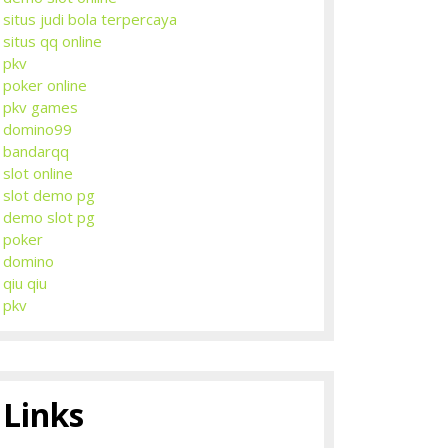
situs judi bola terpercaya
situs qq online
pkv
poker online
pkv games
domino99
bandarqq
slot online
slot demo pg
demo slot pg
poker
domino
qiu qiu
pkv
Links