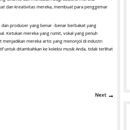
akat dan kreativitas mereka, membuat para penggemar
i dan produser yang benar -benar berbakat yang
al. Ketukan mereka yang rumit, vokal yang penuh
 menjadikan mereka artis yang menonjol di industri
if untuk ditambahkan ke koleksi musik Anda, tidak terlihat
Next
Next
post: