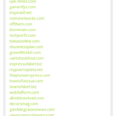
uae-times.com
gamerifys.com
inspiratif.net
vsmsnetworks.com
offthem.com
ibommatv.com
techporfit.com
bekasionline.com
nbusinessplan.com
greenlife360.com
cantshoutitout.com
expressufabet.biz
mypuertoplata.net
thepioneerxpress.com
howtofixissue.com
teamufabet.biz
webfullform.com
allviddownload.com
decorsmag.com
gamblingcasinonews.com
universitiesofamerica.net