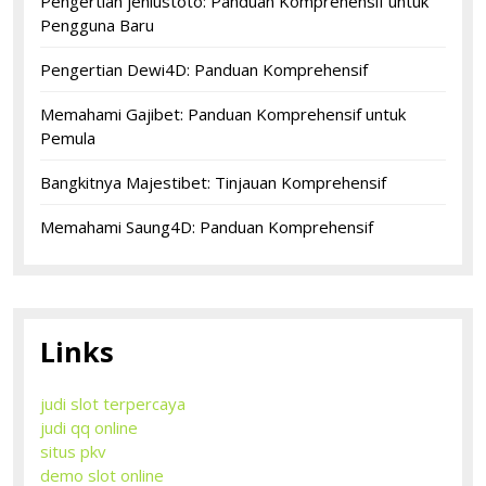
Pengertian jeniustoto: Panduan Komprehensif untuk
Pengguna Baru
Pengertian Dewi4D: Panduan Komprehensif
Memahami Gajibet: Panduan Komprehensif untuk
Pemula
Bangkitnya Majestibet: Tinjauan Komprehensif
Memahami Saung4D: Panduan Komprehensif
Links
judi slot terpercaya
judi qq online
situs pkv
demo slot online