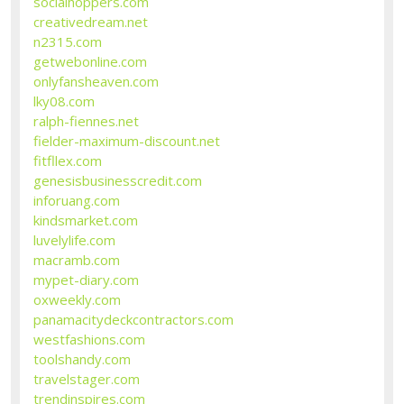
socialhoppers.com
creativedream.net
n2315.com
getwebonline.com
onlyfansheaven.com
lky08.com
ralph-fiennes.net
fielder-maximum-discount.net
fitfllex.com
genesisbusinesscredit.com
inforuang.com
kindsmarket.com
luvelylife.com
macramb.com
mypet-diary.com
oxweekly.com
panamacitydeckcontractors.com
westfashions.com
toolshandy.com
travelstager.com
trendinspires.com