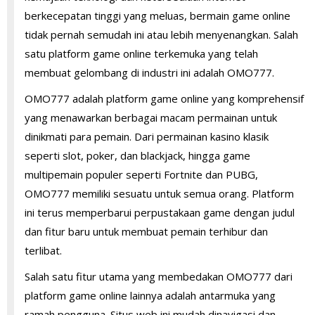
berkecepatan tinggi yang meluas, bermain game online
tidak pernah semudah ini atau lebih menyenangkan. Salah
satu platform game online terkemuka yang telah
membuat gelombang di industri ini adalah OMO777.
OMO777 adalah platform game online yang komprehensif
yang menawarkan berbagai macam permainan untuk
dinikmati para pemain. Dari permainan kasino klasik
seperti slot, poker, dan blackjack, hingga game
multipemain populer seperti Fortnite dan PUBG,
OMO777 memiliki sesuatu untuk semua orang. Platform
ini terus memperbarui perpustakaan game dengan judul
dan fitur baru untuk membuat pemain terhibur dan
terlibat.
Salah satu fitur utama yang membedakan OMO777 dari
platform game online lainnya adalah antarmuka yang
ramah pengguna. Situs web ini mudah dinavigasi dan