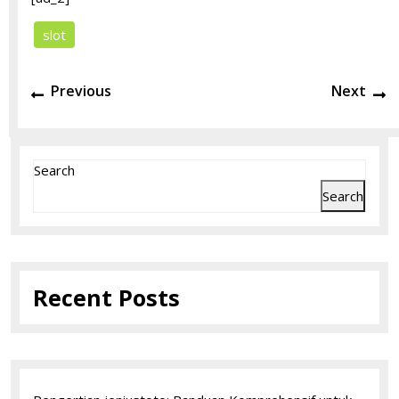
slot
Post
Previous
N
Previous
Next
navigation
post:
po
Search
Search
Recent Posts