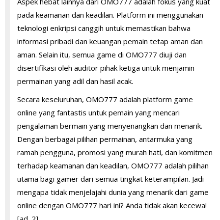
Aspek hebat lainnya dari OMO777 adalah fokus yang kuat
pada keamanan dan keadilan. Platform ini menggunakan
teknologi enkripsi canggih untuk memastikan bahwa
informasi pribadi dan keuangan pemain tetap aman dan
aman. Selain itu, semua game di OMO777 diuji dan
disertifikasi oleh auditor pihak ketiga untuk menjamin
permainan yang adil dan hasil acak.
Secara keseluruhan, OMO777 adalah platform game
online yang fantastis untuk pemain yang mencari
pengalaman bermain yang menyenangkan dan menarik.
Dengan berbagai pilihan permainan, antarmuka yang
ramah pengguna, promosi yang murah hati, dan komitmen
terhadap keamanan dan keadilan, OMO777 adalah pilihan
utama bagi gamer dari semua tingkat keterampilan. Jadi
mengapa tidak menjelajahi dunia yang menarik dari game
online dengan OMO777 hari ini? Anda tidak akan kecewa!
[ad_2]