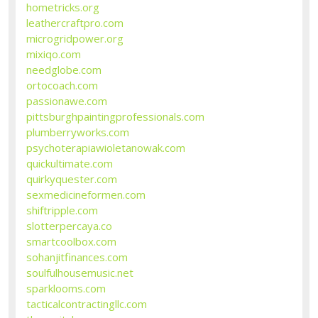
hometricks.org
leathercraftpro.com
microgridpower.org
mixiqo.com
needglobe.com
ortocoach.com
passionawe.com
pittsburghpaintingprofessionals.com
plumberryworks.com
psychoterapiawioletanowak.com
quickultimate.com
quirkyquester.com
sexmedicineformen.com
shiftripple.com
slotterpercaya.co
smartcoolbox.com
sohanjitfinances.com
soulfulhousemusic.net
sparklooms.com
tacticalcontractingllc.com