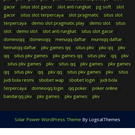
gacor
|
situs slot gacor
|
slot anti rungkat
|
pg soft
|
slot
gacor
|
situs slot terpercaya
|
slot pragmatic
|
situs slot
terpercaya
|
demo slot pragmatic play
|
demo slot
|
situs
slot
|
demo slot
|
slot anti rungkat
|
situs slot gacor
|
dominoqq
|
dominoqq
|
menuqq daftar
|
murniqq daftar
|
hematqq daftar
|
pkv games qq
|
situs pkv
|
pkv qq
|
pkv
qq
|
situs pkv games
|
pkv games qq
|
situs pkv
|
qq
|
pkv
|
situs pkv games
|
pkv
|
situs qq
|
pkv games
|
pkv games
qq
|
situs pkv
|
qq
|
pkv qq
|
situs pkv games
|
pkv
|
situs
judi bola resmi
|
sbobet wap
|
sbobet login
|
judi bola
terpercaya
|
dominoqq login
|
qq poker
|
poker online
|
bandarqq pkv
|
pkv games
|
pkv games
|
pkv
Solar Power WordPress Theme
By LogicalThemes