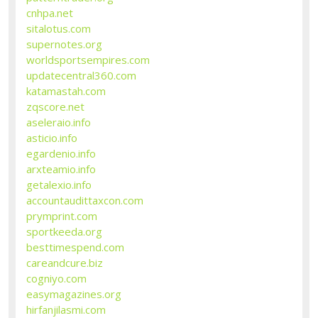
cnhpa.net
sitalotus.com
supernotes.org
worldsportsempires.com
updatecentral360.com
katamastah.com
zqscore.net
aseleraio.info
asticio.info
egardenio.info
arxteamio.info
getalexio.info
accountaudittaxcon.com
prymprint.com
sportkeeda.org
besttimespend.com
careandcure.biz
cogniyo.com
easymagazines.org
hirfanjilasmi.com