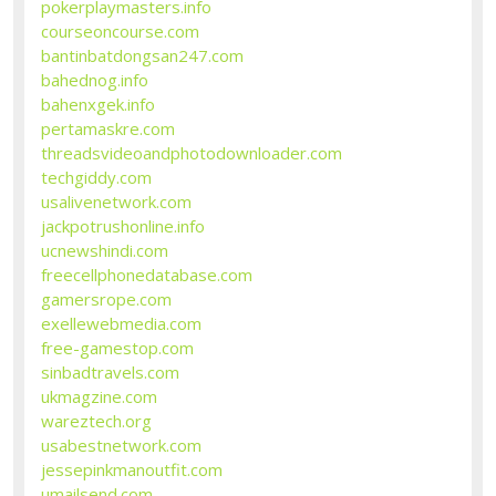
pokerplaymasters.info
courseoncourse.com
bantinbatdongsan247.com
bahednog.info
bahenxgek.info
pertamaskre.com
threadsvideoandphotodownloader.com
techgiddy.com
usalivenetwork.com
jackpotrushonline.info
ucnewshindi.com
freecellphonedatabase.com
gamersrope.com
exellewebmedia.com
free-gamestop.com
sinbadtravels.com
ukmagzine.com
wareztech.org
usabestnetwork.com
jessepinkmanoutfit.com
umailsend.com