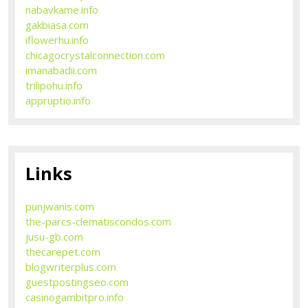
nabavkame.info
gakbiasa.com
iflowerhu.info
chicagocrystalconnection.com
imanabadii.com
trilipohu.info
appruptio.info
Links
punjwanis.com
the-parcs-clematiscondos.com
jusu-gb.com
thecarepet.com
blogwriterplus.com
guestpostingseo.com
casinogambitpro.info