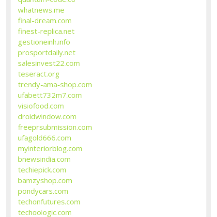
whatnews.me
final-dream.com
finest-replica.net
gestioneinh.info
prosportdaily.net
salesinvest22.com
teseract.org
trendy-ama-shop.com
ufabett732m7.com
visiofood.com
droidwindow.com
freeprsubmission.com
ufagold666.com
myinteriorblog.com
bnewsindia.com
techiepick.com
bamzyshop.com
pondycars.com
techonfutures.com
techoologic.com