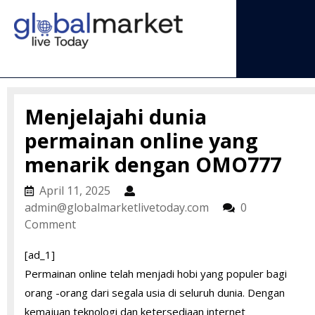
Skip
to
content
Open
Menu
Menjelajahi dunia
permainan online yang
menarik dengan OMO777
April
April 11, 2025
11,
admin@globalmarke
admin@globalmarketlivetoday.com
0
2025
Comment
[ad_1]
Permainan online telah menjadi hobi yang populer bagi
orang -orang dari segala usia di seluruh dunia. Dengan
kemajuan teknologi dan ketersediaan internet