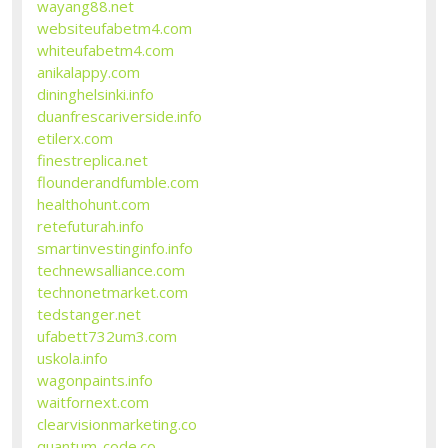
wayang88.net
websiteufabetm4.com
whiteufabetm4.com
anikalappy.com
dininghelsinki.info
duanfrescariverside.info
etilerx.com
finestreplica.net
flounderandfumble.com
healthohunt.com
retefuturah.info
smartinvestinginfo.info
technewsalliance.com
technonetmarket.com
tedstanger.net
ufabett732um3.com
uskola.info
wagonpaints.info
waitfornext.com
clearvisionmarketing.co
quantum-code.co