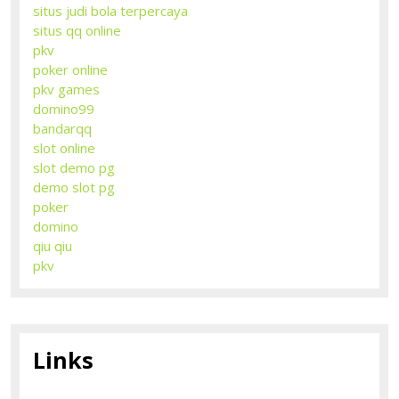
situs judi bola terpercaya
situs qq online
pkv
poker online
pkv games
domino99
bandarqq
slot online
slot demo pg
demo slot pg
poker
domino
qiu qiu
pkv
Links