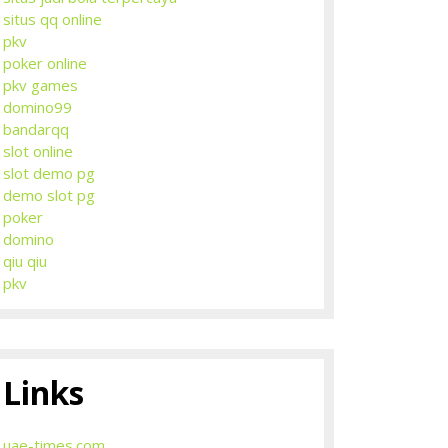
situs qq online
pkv
poker online
pkv games
domino99
bandarqq
slot online
slot demo pg
demo slot pg
poker
domino
qiu qiu
pkv
Links
uae-times.com