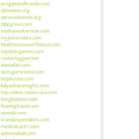
progameofbrands.com
qbreview.org
servicewueste.org
zippyrevs.com
matkanumbernow.com
myjobcirculars.com
healthmoreoverfitness.com
topslotxgames.com
routerloggnet.net
dantella6.com
slotsgamesone.com
hispinzone.com
kalyanbazarnights.com
top-online-casino-usa.com
honghuidoor.com
flowingtravel.com
nineniki.com
brandiospecialists.com
medicalcare7.com
adtennaball.com