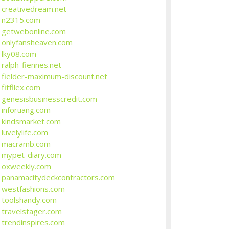
creativedream.net
n2315.com
getwebonline.com
onlyfansheaven.com
lky08.com
ralph-fiennes.net
fielder-maximum-discount.net
fitfllex.com
genesisbusinesscredit.com
inforuang.com
kindsmarket.com
luvelylife.com
macramb.com
mypet-diary.com
oxweekly.com
panamacitydeckcontractors.com
westfashions.com
toolshandy.com
travelstager.com
trendinspires.com