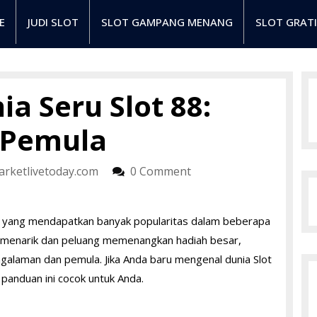
E
JUDI SLOT
SLOT GAMPANG MENANG
SLOT GRAT
a Seru Slot 88:
 Pemula
admin@globalmarketlivetoday.com
rketlivetoday.com
0 Comment
er yang mendapatkan banyak popularitas dalam beberapa
g menarik dan peluang memenangkan hadiah besar,
galaman dan pemula. Jika Anda baru mengenal dunia Slot
 panduan ini cocok untuk Anda.