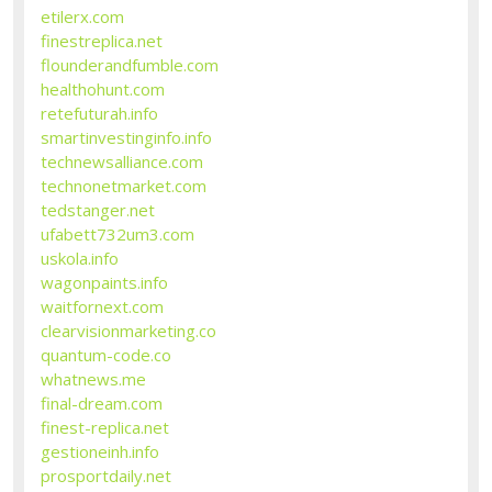
etilerx.com
finestreplica.net
flounderandfumble.com
healthohunt.com
retefuturah.info
smartinvestinginfo.info
technewsalliance.com
technonetmarket.com
tedstanger.net
ufabett732um3.com
uskola.info
wagonpaints.info
waitfornext.com
clearvisionmarketing.co
quantum-code.co
whatnews.me
final-dream.com
finest-replica.net
gestioneinh.info
prosportdaily.net