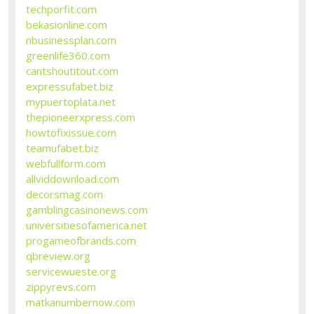
techporfit.com
bekasionline.com
nbusinessplan.com
greenlife360.com
cantshoutitout.com
expressufabet.biz
mypuertoplata.net
thepioneerxpress.com
howtofixissue.com
teamufabet.biz
webfullform.com
allviddownload.com
decorsmag.com
gamblingcasinonews.com
universitiesofamerica.net
progameofbrands.com
qbreview.org
servicewueste.org
zippyrevs.com
matkanumbernow.com