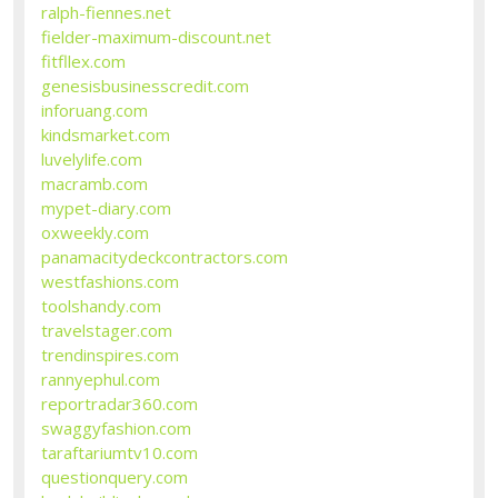
ralph-fiennes.net
fielder-maximum-discount.net
fitfllex.com
genesisbusinesscredit.com
inforuang.com
kindsmarket.com
luvelylife.com
macramb.com
mypet-diary.com
oxweekly.com
panamacitydeckcontractors.com
westfashions.com
toolshandy.com
travelstager.com
trendinspires.com
rannyephul.com
reportradar360.com
swaggyfashion.com
taraftariumtv10.com
questionquery.com