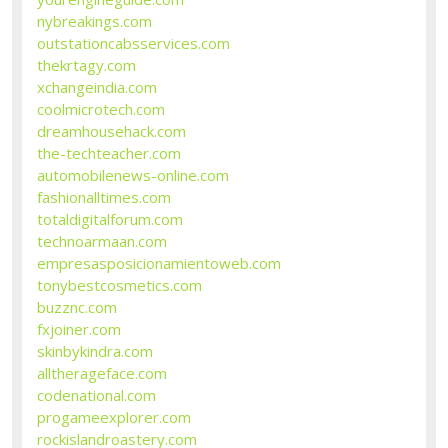
nybreakings.com
outstationcabsservices.com
thekrtagy.com
xchangeindia.com
coolmicrotech.com
dreamhousehack.com
the-techteacher.com
automobilenews-online.com
fashionalltimes.com
totaldigitalforum.com
technoarmaan.com
empresasposicionamientoweb.com
tonybestcosmetics.com
buzznc.com
fxjoiner.com
skinbykindra.com
alltherageface.com
codenational.com
progameexplorer.com
rockislandroastery.com