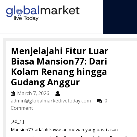
Skip
to
content
Open
Menu
Menjelajahi Fitur Luar
Biasa Mansion77: Dari
Kolam Renang hingga
Gudang Anggur
March
March 7, 2026
7,
admin@globalmarke
admin@globalmarketlivetoday.com
0
2026
Comment
[ad_1]
Mansion77 adalah kawasan mewah yang pasti akan