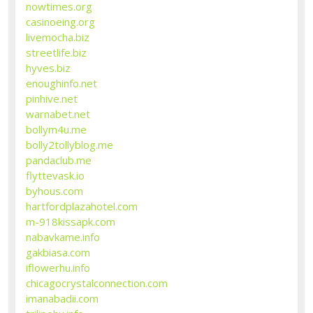
nowtimes.org
casinoeing.org
livemocha.biz
streetlife.biz
hyves.biz
enoughinfo.net
pinhive.net
warnabet.net
bollym4u.me
bolly2tollyblog.me
pandaclub.me
flyttevask.io
byhous.com
hartfordplazahotel.com
m-918kissapk.com
nabavkame.info
gakbiasa.com
iflowerhu.info
chicagocrystalconnection.com
imanabadii.com