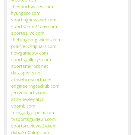
thesportswires.com
hyungpro.com
sportingnewsnet.com
sportstime24day.com
sporteslive.com
theblingblingshields.com
pinkfrenchtipnails.com
newgamestv.com
sportsgallerys.com
sportsmirrors.net
datasports.net
atasehirescortu.net
engineeringtechub.com
jerryescorts.com
attorneylegal.co
voomb.com
techgadgetpoint.com
tvsportsguide24.com
sportsreviews24.com
dubai360blog.com