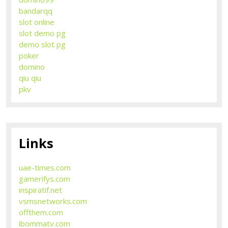
bandarqq
slot online
slot demo pg
demo slot pg
poker
domino
qiu qiu
pkv
Links
uae-times.com
gamerifys.com
inspiratif.net
vsmsnetworks.com
offthem.com
ibommatv.com