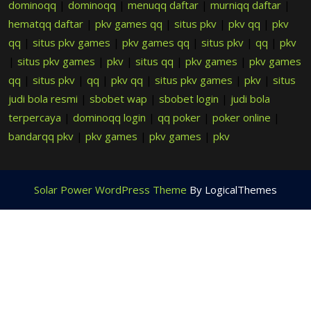
dominoqq
|
dominoqq
|
menuqq daftar
|
murniqq daftar
|
hematqq daftar
|
pkv games qq
|
situs pkv
|
pkv qq
|
pkv
qq
|
situs pkv games
|
pkv games qq
|
situs pkv
|
qq
|
pkv
|
situs pkv games
|
pkv
|
situs qq
|
pkv games
|
pkv games
qq
|
situs pkv
|
qq
|
pkv qq
|
situs pkv games
|
pkv
|
situs
judi bola resmi
|
sbobet wap
|
sbobet login
|
judi bola
terpercaya
|
dominoqq login
|
qq poker
|
poker online
|
bandarqq pkv
|
pkv games
|
pkv games
|
pkv
Solar Power WordPress Theme
By LogicalThemes