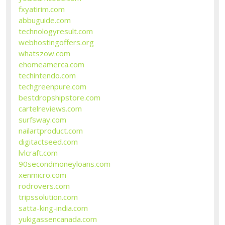
fxyatirim.com
abbuguide.com
technologyresult.com
webhostingoffers.org
whatszow.com
ehomeamerca.com
techintendo.com
techgreenpure.com
bestdropshipstore.com
cartelreviews.com
surfsway.com
nailartproduct.com
digitactseed.com
lvlcraft.com
90secondmoneyloans.com
xenmicro.com
rodrovers.com
tripssolution.com
satta-king-india.com
yukigassencanada.com