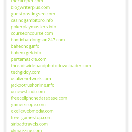
thecarepet.com
blogwriterplus.com
guestpostingseo.com
casinogambitpro.info
pokerplaymasters.info
courseoncourse.com
bantinbatdongsan247.com
bahednog.info
bahenxgek.info
pertamaskre.com
threadsvideoandphotodownloader.com
techgiddy.com
usalivenetwork.com
jackpotrushonline.info
ucnewshindi.com
freecellphonedatabase.com
gamersrope.com
exellewebmedia.com
free-gamestop.com
sinbadtravels.com
ukmagzine.com