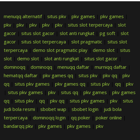
menuqq alternatif
|
situs pkv
|
pkv games
|
pkv games
|
pkv
|
pkv
|
pkv
|
pkv
|
pkv
|
situs slot terpercaya
|
slot
gacor
|
situs slot gacor
|
slot anti rungkat
|
pg soft
|
slot
gacor
|
situs slot terpercaya
|
slot pragmatic
|
situs slot
terpercaya
|
demo slot pragmatic play
|
demo slot
|
situs
slot
|
demo slot
|
slot anti rungkat
|
situs slot gacor
|
dominoqq
|
dominoqq
|
menuqq daftar
|
murniqq daftar
|
hematqq daftar
|
pkv games qq
|
situs pkv
|
pkv qq
|
pkv
qq
|
situs pkv games
|
pkv games qq
|
situs pkv
|
qq
|
pkv
|
situs pkv games
|
pkv
|
situs qq
|
pkv games
|
pkv games
qq
|
situs pkv
|
qq
|
pkv qq
|
situs pkv games
|
pkv
|
situs
judi bola resmi
|
sbobet wap
|
sbobet login
|
judi bola
terpercaya
|
dominoqq login
|
qq poker
|
poker online
|
bandarqq pkv
|
pkv games
|
pkv games
|
pkv