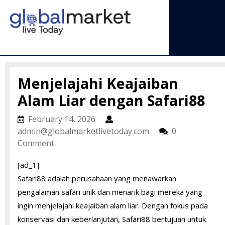
Skip
to
content
Open
Menu
Menjelajahi Keajaiban
Alam Liar dengan Safari88
February
February 14, 2026
14,
admin@globalmarke
admin@globalmarketlivetoday.com
0
2026
Comment
[ad_1]
Safari88 adalah perusahaan yang menawarkan
pengalaman safari unik dan menarik bagi mereka yang
ingin menjelajahi keajaiban alam liar. Dengan fokus pada
konservasi dan keberlanjutan, Safari88 bertujuan untuk