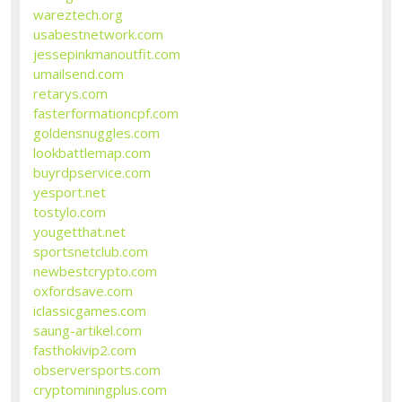
wareztech.org
usabestnetwork.com
jessepinkmanoutfit.com
umailsend.com
retarys.com
fasterformationcpf.com
goldensnuggles.com
lookbattlemap.com
buyrdpservice.com
yesport.net
tostylo.com
yougetthat.net
sportsnetclub.com
newbestcrypto.com
oxfordsave.com
iclassicgames.com
saung-artikel.com
fasthokivip2.com
observersports.com
cryptominingplus.com