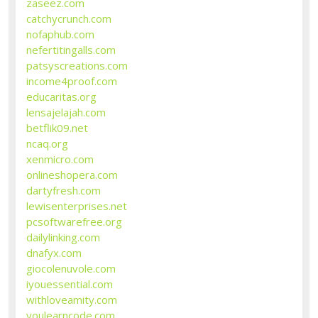
zaseez.com
catchycrunch.com
nofaphub.com
nefertitingalls.com
patsyscreations.com
income4proof.com
educaritas.org
lensajelajah.com
betflik09.net
ncaq.org
xenmicro.com
onlineshopera.com
dartyfresh.com
lewisenterprises.net
pcsoftwarefree.org
dailylinking.com
dnafyx.com
giocolenuvole.com
iyouessential.com
withloveamity.com
youlearncode.com