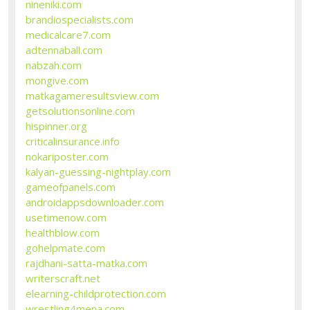
nineniki.com
brandiospecialists.com
medicalcare7.com
adtennaball.com
nabzah.com
mongive.com
matkagameresultsview.com
getsolutionsonline.com
hispinner.org
criticalinsurance.info
nokariposter.com
kalyan-guessing-nightplay.com
gameofpanels.com
androidappsdownloader.com
usetimenow.com
healthblow.com
gohelpmate.com
rajdhani-satta-matka.com
writerscraft.net
elearning-childprotection.com
wrestling4mena.com