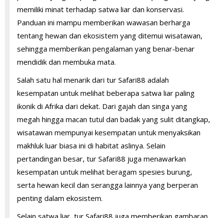
memiliki minat terhadap satwa liar dan konservasi.
Panduan ini mampu memberikan wawasan berharga
tentang hewan dan ekosistem yang ditemui wisatawan,
sehingga memberikan pengalaman yang benar-benar
mendidik dan membuka mata.
Salah satu hal menarik dari tur Safari88 adalah
kesempatan untuk melihat beberapa satwa liar paling
ikonik di Afrika dari dekat. Dari gajah dan singa yang
megah hingga macan tutul dan badak yang sulit ditangkap,
wisatawan mempunyai kesempatan untuk menyaksikan
makhluk luar biasa ini di habitat aslinya. Selain
pertandingan besar, tur Safari88 juga menawarkan
kesempatan untuk melihat beragam spesies burung,
serta hewan kecil dan serangga lainnya yang berperan
penting dalam ekosistem.
Selain satwa liar, tur Safari88 juga memberikan gambaran