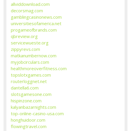
allviddownload.com
decorsmag.com
gamblingcasinonews.com
universitiesofamerica.net
progameofbrands.com
qbreview.org
servicewueste.org
zippyrevs.com
matkanumbernow.com
myjobcirculars.com
healthmoreoverfitness.com
topslotxgames.com
routerloggnet.net
dantella6.com
slotsgamesone.com
hispinzone.com
kalyanbazarnights.com
top-online-casino-usa.com
honghuidoor.com
flowingtravel.com