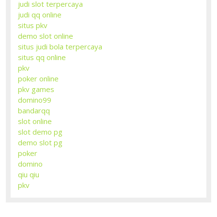
judi slot terpercaya
judi qq online
situs pkv
demo slot online
situs judi bola terpercaya
situs qq online
pkv
poker online
pkv games
domino99
bandarqq
slot online
slot demo pg
demo slot pg
poker
domino
qiu qiu
pkv