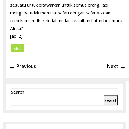
sesuatu untuk ditawarkan untuk semua orang. Jadi
mengapa tidak memulai safari dengan Safari88 dan
temukan sendiri keindahan dan keajaiban hutan belantara
Afrika?
[ad_2]
slot
Post
Previous
N
Previous
Next
navigation
post:
po
Search
Search