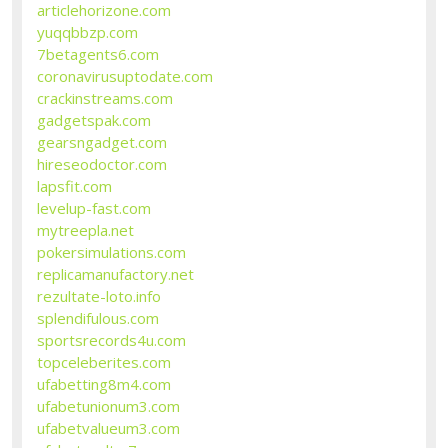
articlehorizone.com
yuqqbbzp.com
7betagents6.com
coronavirusuptodate.com
crackinstreams.com
gadgetspak.com
gearsngadget.com
hireseodoctor.com
lapsfit.com
levelup-fast.com
mytreepla.net
pokersimulations.com
replicamanufactory.net
rezultate-loto.info
splendifulous.com
sportsrecords4u.com
topceleberites.com
ufabetting8m4.com
ufabetunionum3.com
ufabetvalueum3.com