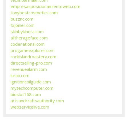
empresasposicionamientoweb.com
tonybestcosmetics.com
buzznc.com
fxjoiner.com
skinbykindra.com
alltherageface.com
codenational.com
progameexplorer.com
rockislandroastery.com
directselling-pro.com
revenuealarm.com
lurab.com
ignitioncoilguide.com
mytechcomputer.com
bioslot168.com
artsandcraftsauthority.com
webservicelive.com