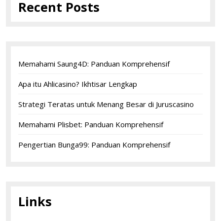
Recent Posts
Memahami Saung4D: Panduan Komprehensif
Apa itu Ahlicasino? Ikhtisar Lengkap
Strategi Teratas untuk Menang Besar di Juruscasino
Memahami Plisbet: Panduan Komprehensif
Pengertian Bunga99: Panduan Komprehensif
Links