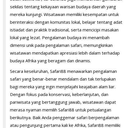
sekilas tentang kekayaan warisan budaya daerah yang
mereka kunjungi. Wisatawan memiliki kesempatan untuk
berinteraksi dengan komunitas lokal, belajar tentang adat
istiadat dan praktik tradisional, serta mencicipi masakan
lokal yang lezat. Pengalaman budaya ini menambah
dimensi unik pada pengalaman safari, memungkinkan
wisatawan mendapatkan apresiasi lebih dalam terhadap
budaya Afrika yang beragam dan dinamis.
Secara keseluruhan, Safari88 menawarkan pengalaman
safari yang benar-benar mendalam dan tak terlupakan
bagi mereka yang ingin menjelajahi keajaiban alam liar.
Dengan fokus pada konservasi, keberlanjutan, dan
pariwisata yang bertanggung jawab, wisatawan dapat
merasa nyaman memilih Safari88 untuk petualangan
berikutnya. Baik Anda penggemar safari berpengalaman
atau pengunjung pertama kali ke Afrika, Safari88 memiliki