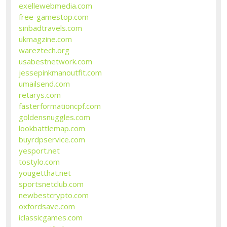
exellewebmedia.com
free-gamestop.com
sinbadtravels.com
ukmagzine.com
wareztech.org
usabestnetwork.com
jessepinkmanoutfit.com
umailsend.com
retarys.com
fasterformationcpf.com
goldensnuggles.com
lookbattlemap.com
buyrdpservice.com
yesport.net
tostylo.com
yougetthat.net
sportsnetclub.com
newbestcrypto.com
oxfordsave.com
iclassicgames.com