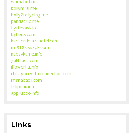
warnabet.net
bollym4u.me
bolly2tollyblog.me
pandaclub.me
flyttevask.io
byhous.com
hartfordplazahotel.com
m-918kissapk.com
nabavkame.info
gakbiasa.com
iflowerhu.info
chicagocrystalconnection.com
imanabadii.com
trilipohu.info
appruptio.info
Links