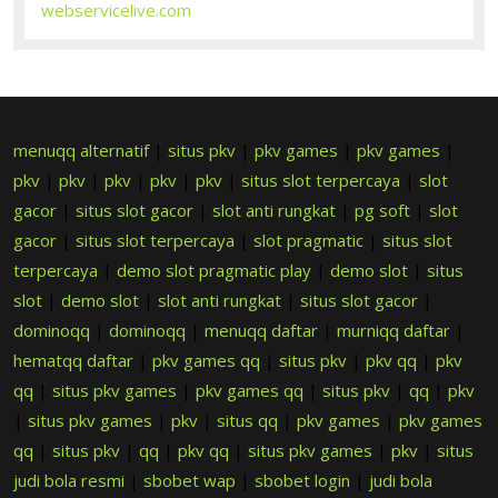
webservicelive.com
menuqq alternatif
|
situs pkv
|
pkv games
|
pkv games
|
pkv
|
pkv
|
pkv
|
pkv
|
pkv
|
situs slot terpercaya
|
slot
gacor
|
situs slot gacor
|
slot anti rungkat
|
pg soft
|
slot
gacor
|
situs slot terpercaya
|
slot pragmatic
|
situs slot
terpercaya
|
demo slot pragmatic play
|
demo slot
|
situs
slot
|
demo slot
|
slot anti rungkat
|
situs slot gacor
|
dominoqq
|
dominoqq
|
menuqq daftar
|
murniqq daftar
|
hematqq daftar
|
pkv games qq
|
situs pkv
|
pkv qq
|
pkv
qq
|
situs pkv games
|
pkv games qq
|
situs pkv
|
qq
|
pkv
|
situs pkv games
|
pkv
|
situs qq
|
pkv games
|
pkv games
qq
|
situs pkv
|
qq
|
pkv qq
|
situs pkv games
|
pkv
|
situs
judi bola resmi
|
sbobet wap
|
sbobet login
|
judi bola