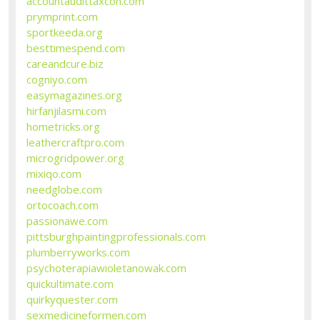
accountaudittaxcon.com
prymprint.com
sportkeeda.org
besttimespend.com
careandcure.biz
cogniyo.com
easymagazines.org
hirfanjilasmi.com
hometricks.org
leathercraftpro.com
microgridpower.org
mixiqo.com
needglobe.com
ortocoach.com
passionawe.com
pittsburghpaintingprofessionals.com
plumberryworks.com
psychoterapiawioletanowak.com
quickultimate.com
quirkyquester.com
sexmedicineformen.com