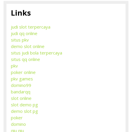
Links
judi slot terpercaya
judi qq online
situs pkv
demo slot online
situs judi bola terpercaya
situs qq online
pkv
poker online
pkv games
domino99
bandarqq
slot online
slot demo pg
demo slot pg
poker
domino
qiu qiu