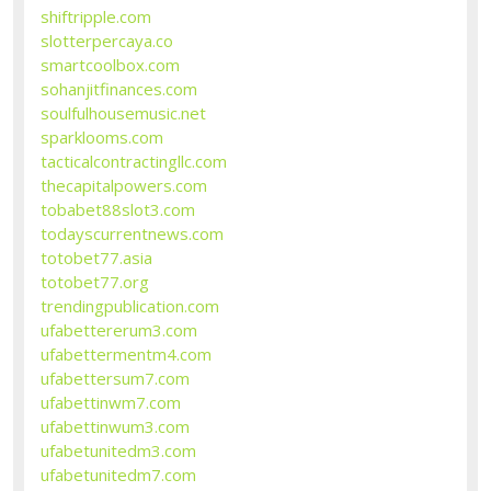
shiftripple.com
slotterpercaya.co
smartcoolbox.com
sohanjitfinances.com
soulfulhousemusic.net
sparklooms.com
tacticalcontractingllc.com
thecapitalpowers.com
tobabet88slot3.com
todayscurrentnews.com
totobet77.asia
totobet77.org
trendingpublication.com
ufabettererum3.com
ufabettermentm4.com
ufabettersum7.com
ufabettinwm7.com
ufabettinwum3.com
ufabetunitedm3.com
ufabetunitedm7.com