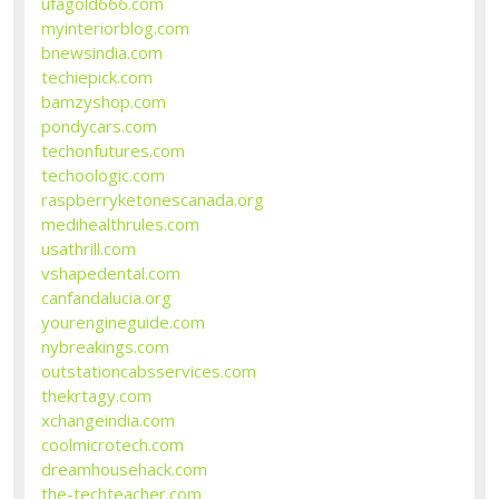
ufagold666.com
myinteriorblog.com
bnewsindia.com
techiepick.com
bamzyshop.com
pondycars.com
techonfutures.com
techoologic.com
raspberryketonescanada.org
medihealthrules.com
usathrill.com
vshapedental.com
canfandalucia.org
yourengineguide.com
nybreakings.com
outstationcabsservices.com
thekrtagy.com
xchangeindia.com
coolmicrotech.com
dreamhousehack.com
the-techteacher.com