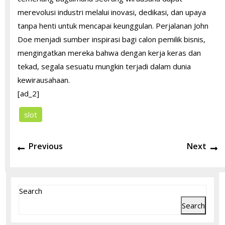
merevolusi industri melalui inovasi, dedikasi, dan upaya
tanpa henti untuk mencapai keunggulan. Perjalanan John
Doe menjadi sumber inspirasi bagi calon pemilik bisnis,
mengingatkan mereka bahwa dengan kerja keras dan
tekad, segala sesuatu mungkin terjadi dalam dunia
kewirausahaan.
[ad_2]
slot
Post
Previous
N
Previous
Next
navigation
post:
po
Search
Search