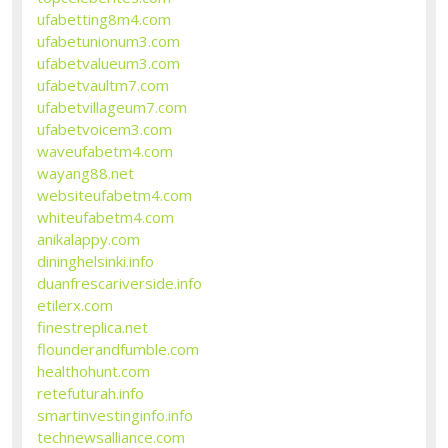
ufabetting8m4.com
ufabetunionum3.com
ufabetvalueum3.com
ufabetvaultm7.com
ufabetvillageum7.com
ufabetvoicem3.com
waveufabetm4.com
wayang88.net
websiteufabetm4.com
whiteufabetm4.com
anikalappy.com
dininghelsinki.info
duanfrescariverside.info
etilerx.com
finestreplica.net
flounderandfumble.com
healthohunt.com
retefuturah.info
smartinvestinginfo.info
technewsalliance.com