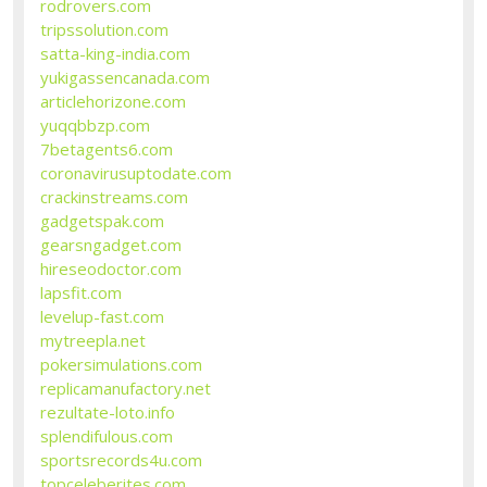
rodrovers.com
tripssolution.com
satta-king-india.com
yukigassencanada.com
articlehorizone.com
yuqqbbzp.com
7betagents6.com
coronavirusuptodate.com
crackinstreams.com
gadgetspak.com
gearsngadget.com
hireseodoctor.com
lapsfit.com
levelup-fast.com
mytreepla.net
pokersimulations.com
replicamanufactory.net
rezultate-loto.info
splendifulous.com
sportsrecords4u.com
topceleberites.com