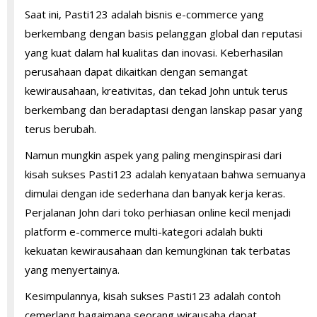
Saat ini, Pasti123 adalah bisnis e-commerce yang
berkembang dengan basis pelanggan global dan reputasi
yang kuat dalam hal kualitas dan inovasi. Keberhasilan
perusahaan dapat dikaitkan dengan semangat
kewirausahaan, kreativitas, dan tekad John untuk terus
berkembang dan beradaptasi dengan lanskap pasar yang
terus berubah.
Namun mungkin aspek yang paling menginspirasi dari
kisah sukses Pasti123 adalah kenyataan bahwa semuanya
dimulai dengan ide sederhana dan banyak kerja keras.
Perjalanan John dari toko perhiasan online kecil menjadi
platform e-commerce multi-kategori adalah bukti
kekuatan kewirausahaan dan kemungkinan tak terbatas
yang menyertainya.
Kesimpulannya, kisah sukses Pasti123 adalah contoh
cemerlang bagaimana seorang wirausaha dapat