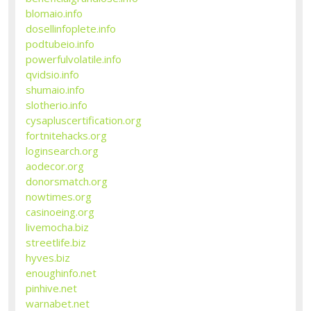
blomaio.info
dosellinfoplete.info
podtubeio.info
powerfulvolatile.info
qvidsio.info
shumaio.info
slotherio.info
cysapluscertification.org
fortnitehacks.org
loginsearch.org
aodecor.org
donorsmatch.org
nowtimes.org
casinoeing.org
livemocha.biz
streetlife.biz
hyves.biz
enoughinfo.net
pinhive.net
warnabet.net