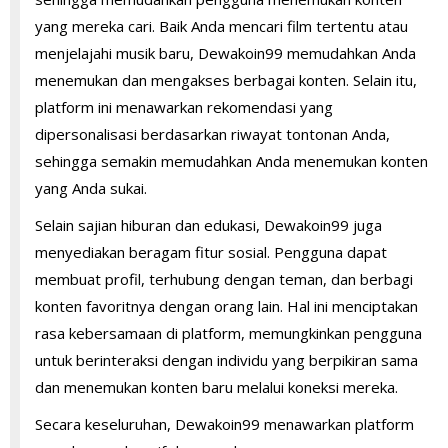
yang mereka cari. Baik Anda mencari film tertentu atau
menjelajahi musik baru, Dewakoin99 memudahkan Anda
menemukan dan mengakses berbagai konten. Selain itu,
platform ini menawarkan rekomendasi yang
dipersonalisasi berdasarkan riwayat tontonan Anda,
sehingga semakin memudahkan Anda menemukan konten
yang Anda sukai.
Selain sajian hiburan dan edukasi, Dewakoin99 juga
menyediakan beragam fitur sosial. Pengguna dapat
membuat profil, terhubung dengan teman, dan berbagi
konten favoritnya dengan orang lain. Hal ini menciptakan
rasa kebersamaan di platform, memungkinkan pengguna
untuk berinteraksi dengan individu yang berpikiran sama
dan menemukan konten baru melalui koneksi mereka.
Secara keseluruhan, Dewakoin99 menawarkan platform