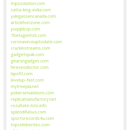
tripssolution.com
satta-king-india.com
yukigassencanada.com
articlehorizone.com
yuqqbbzp.com
7betagents6.com
coronavirusuptodate.com
crackinstreams.com
gadgetspak.com
gearsngadget.com
hireseodoctor.com
lapsfit.com
levelup-fast.com
mytreepla.net
pokersimulations.com
replicamanufactory.net
rezultate-loto.info
splendifulous.com
sportsrecords4u.com
topceleberites.com