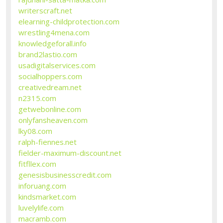
writerscraft.net
elearning-childprotection.com
wrestling4mena.com
knowledgeforall.info
brand2lastio.com
usadigitalservices.com
socialhoppers.com
creativedream.net
n2315.com
getwebonline.com
onlyfansheaven.com
lky08.com
ralph-fiennes.net
fielder-maximum-discount.net
fitfllex.com
genesisbusinesscredit.com
inforuang.com
kindsmarket.com
luvelylife.com
macramb.com