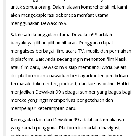
untuk semua orang. Dalam ulasan komprehensif ini, kami
akan mengeksplorasi beberapa manfaat utama
menggunakan Dewakoin99.
Salah satu keunggulan utama Dewakoin99 adalah
banyaknya pilihan pilihan hiburan. Pengguna dapat
mengakses berbagai film, acara TV, musik, dan permainan
di platform. Baik Anda sedang ingin menonton film klasik
atau film baru, Dewakoin99 siap membantu Anda. Selain
itu, platform ini menawarkan berbagai konten pendidikan,
termasuk dokumenter, podcast, dan kursus online. Hal ini
menjadikan Dewakoin99 sebagai sumber yang bagus bagi
mereka yang ingin memperluas pengetahuan dan
mempelajari keterampilan baru.
Keunggulan lain dari Dewakoin99 adalah antarmukanya
yang ramah pengguna. Platform ini mudah dinavigasi,
sehingga memudahkan pengguna menemukan konten