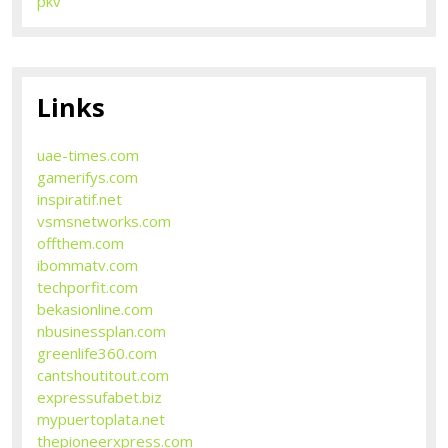
pkv
Links
uae-times.com
gamerifys.com
inspiratif.net
vsmsnetworks.com
offthem.com
ibommatv.com
techporfit.com
bekasionline.com
nbusinessplan.com
greenlife360.com
cantshoutitout.com
expressufabet.biz
mypuertoplata.net
thepioneerxpress.com