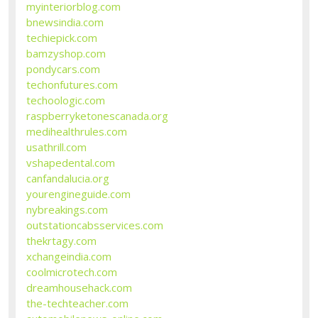
myinteriorblog.com
bnewsindia.com
techiepick.com
bamzyshop.com
pondycars.com
techonfutures.com
techoologic.com
raspberryketonescanada.org
medihealthrules.com
usathrill.com
vshapedental.com
canfandalucia.org
yourengineguide.com
nybreakings.com
outstationcabsservices.com
thekrtagy.com
xchangeindia.com
coolmicrotech.com
dreamhousehack.com
the-techteacher.com