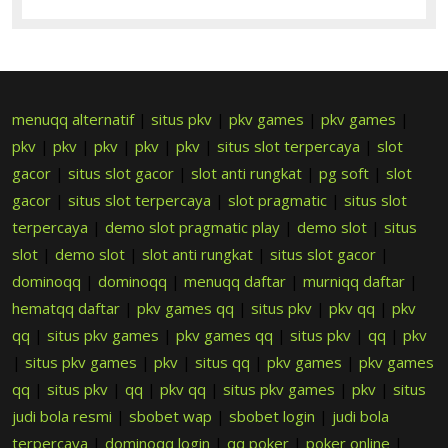
menuqq alternatif
|
situs pkv
|
pkv games
|
pkv games
|
pkv
|
pkv
|
pkv
|
pkv
|
pkv
|
situs slot terpercaya
|
slot
gacor
|
situs slot gacor
|
slot anti rungkat
|
pg soft
|
slot
gacor
|
situs slot terpercaya
|
slot pragmatic
|
situs slot
terpercaya
|
demo slot pragmatic play
|
demo slot
|
situs
slot
|
demo slot
|
slot anti rungkat
|
situs slot gacor
|
dominoqq
|
dominoqq
|
menuqq daftar
|
murniqq daftar
|
hematqq daftar
|
pkv games qq
|
situs pkv
|
pkv qq
|
pkv
qq
|
situs pkv games
|
pkv games qq
|
situs pkv
|
qq
|
pkv
|
situs pkv games
|
pkv
|
situs qq
|
pkv games
|
pkv games
qq
|
situs pkv
|
qq
|
pkv qq
|
situs pkv games
|
pkv
|
situs
judi bola resmi
|
sbobet wap
|
sbobet login
|
judi bola
terpercaya
|
dominoqq login
|
qq poker
|
poker online
|