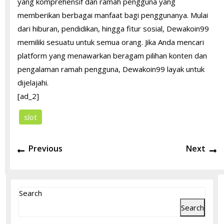
yang komprehensif dan ramah pengguna yang
memberikan berbagai manfaat bagi penggunanya. Mulai
dari hiburan, pendidikan, hingga fitur sosial, Dewakoin99
memiliki sesuatu untuk semua orang. Jika Anda mencari
platform yang menawarkan beragam pilihan konten dan
pengalaman ramah pengguna, Dewakoin99 layak untuk
dijelajahi.
[ad_2]
slot
Post
Previous
N
Previous
Next
navigation
post:
po
Search
Search