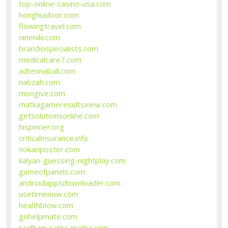
top-online-casino-usa.com
honghuidoor.com
flowingtravel.com
nineniki.com
brandiospecialists.com
medicalcare7.com
adtennaball.com
nabzah.com
mongive.com
matkagameresultsview.com
getsolutionsonline.com
hispinner.org
criticalinsurance.info
nokariposter.com
kalyan-guessing-nightplay.com
gameofpanels.com
androidappsdownloader.com
usetimenow.com
healthblow.com
gohelpmate.com
rajdhani-satta-matka.com