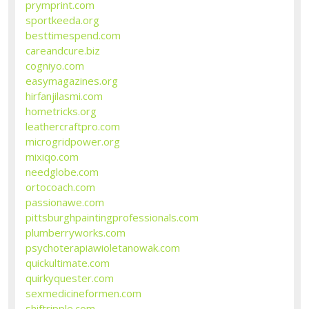
prymprint.com
sportkeeda.org
besttimespend.com
careandcure.biz
cogniyo.com
easymagazines.org
hirfanjilasmi.com
hometricks.org
leathercraftpro.com
microgridpower.org
mixiqo.com
needglobe.com
ortocoach.com
passionawe.com
pittsburghpaintingprofessionals.com
plumberryworks.com
psychoterapiawioletanowak.com
quickultimate.com
quirkyquester.com
sexmedicineformen.com
shiftripple.com