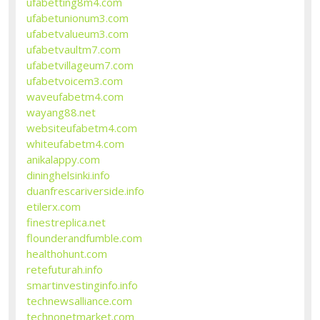
ufabetting8m4.com
ufabetunionum3.com
ufabetvalueum3.com
ufabetvaultm7.com
ufabetvillageum7.com
ufabetvoicem3.com
waveufabetm4.com
wayang88.net
websiteufabetm4.com
whiteufabetm4.com
anikalappy.com
dininghelsinki.info
duanfrescariverside.info
etilerx.com
finestreplica.net
flounderandfumble.com
healthohunt.com
retefuturah.info
smartinvestinginfo.info
technewsalliance.com
technonetmarket.com