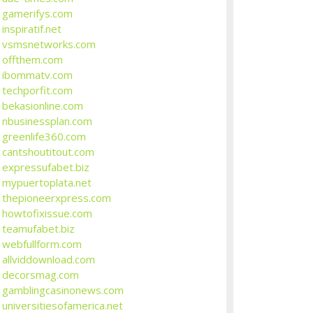
gamerifys.com
inspiratif.net
vsmsnetworks.com
offthem.com
ibommatv.com
techporfit.com
bekasionline.com
nbusinessplan.com
greenlife360.com
cantshoutitout.com
expressufabet.biz
mypuertoplata.net
thepioneerxpress.com
howtofixissue.com
teamufabet.biz
webfullform.com
allviddownload.com
decorsmag.com
gamblingcasinonews.com
universitiesofamerica.net