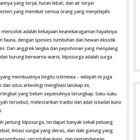
ya yang terjal, hutan lebat, dan air terjun
misteri yang memikat semua orang yang menjelajahi
g mencolok adalah kekayaan keanekaragaman hayatinya.
dan fauna, dengan spesies tumbuhan dan hewan eksotik
 ini. Dari anggrek langka dan pepohonan yang menjulang
ap dan burung berwarna-warni, Mposurga adalah surga
ang membuatnya begitu istimewa – wilayah ini juga
dan situs arkeologi menghiasi lanskap ini,
ertingkat yang belum sepenuhnya terungkap. Suku-suku
ah tersebut, melestarikan tradisi dan adat istiadat kuno
i.
ah jantung Mposurga, terdapat banyak sekali peluang
ebat, lintasi sungai yang deras, dan daki gunung yang
 tersembunyi, reruntuhan kuno, dan pemandangan