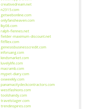
creativedream.net
n2315.com
getwebonline.com
onlyfansheaven.com
lky08.com
ralph-fiennes.net
fielder-maximum-discount.net
fitfllex.com
genesisbusinesscredit.com
inforuang.com
kindsmarket.com
luvelylife.com
macramb.com
mypet-diary.com
oxweekly.com
panamacitydeckcontractors.com
westfashions.com
toolshandy.com
travelstager.com
trendinspires.com