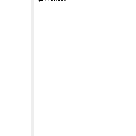
navigation
post: