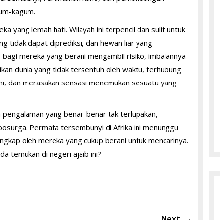
gum-kagum.
 yang lemah hati. Wilayah ini terpencil dan sulit untuk
ng tidak dapat diprediksi, dan hewan liar yang
agi mereka yang berani mengambil risiko, imbalannya
an dunia yang tidak tersentuh oleh waktu, terhubung
rni, dan merasakan sensasi menemukan sesuatu yang
an pengalaman yang benar-benar tak terlupakan,
osurga. Permata tersembunyi di Afrika ini menunggu
iungkap oleh mereka yang cukup berani untuk mencarinya.
a temukan di negeri ajaib ini?
Next
Next