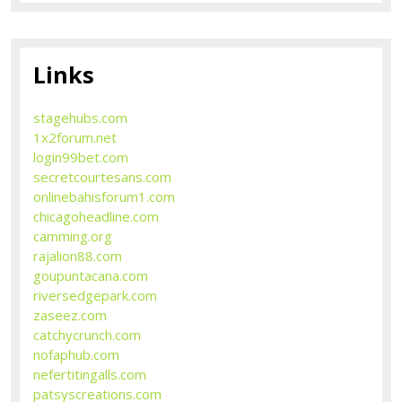
Links
stagehubs.com
1x2forum.net
login99bet.com
secretcourtesans.com
onlinebahisforum1.com
chicagoheadline.com
camming.org
rajalion88.com
goupuntacana.com
riversedgepark.com
zaseez.com
catchycrunch.com
nofaphub.com
nefertitingalls.com
patsyscreations.com