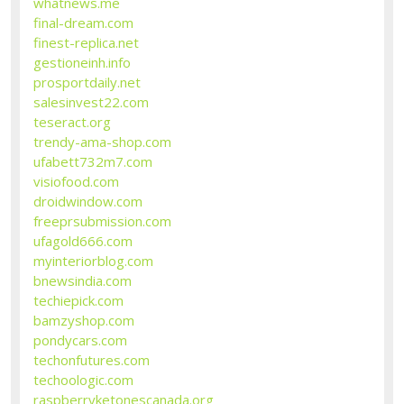
whatnews.me
final-dream.com
finest-replica.net
gestioneinh.info
prosportdaily.net
salesinvest22.com
teseract.org
trendy-ama-shop.com
ufabett732m7.com
visiofood.com
droidwindow.com
freeprsubmission.com
ufagold666.com
myinteriorblog.com
bnewsindia.com
techiepick.com
bamzyshop.com
pondycars.com
techonfutures.com
techoologic.com
raspberryketonescanada.org