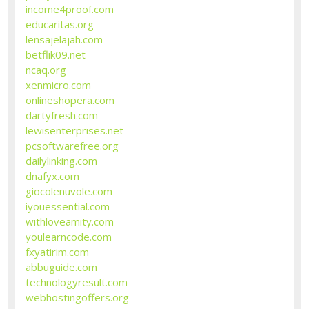
income4proof.com
educaritas.org
lensajelajah.com
betflik09.net
ncaq.org
xenmicro.com
onlineshopera.com
dartyfresh.com
lewisenterprises.net
pcsoftwarefree.org
dailylinking.com
dnafyx.com
giocolenuvole.com
iyouessential.com
withloveamity.com
youlearncode.com
fxyatirim.com
abbuguide.com
technologyresult.com
webhostingoffers.org