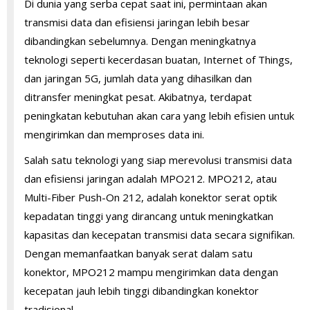
Di dunia yang serba cepat saat ini, permintaan akan
transmisi data dan efisiensi jaringan lebih besar
dibandingkan sebelumnya. Dengan meningkatnya
teknologi seperti kecerdasan buatan, Internet of Things,
dan jaringan 5G, jumlah data yang dihasilkan dan
ditransfer meningkat pesat. Akibatnya, terdapat
peningkatan kebutuhan akan cara yang lebih efisien untuk
mengirimkan dan memproses data ini.
Salah satu teknologi yang siap merevolusi transmisi data
dan efisiensi jaringan adalah MPO212. MPO212, atau
Multi-Fiber Push-On 212, adalah konektor serat optik
kepadatan tinggi yang dirancang untuk meningkatkan
kapasitas dan kecepatan transmisi data secara signifikan.
Dengan memanfaatkan banyak serat dalam satu
konektor, MPO212 mampu mengirimkan data dengan
kecepatan jauh lebih tinggi dibandingkan konektor
tradisional.