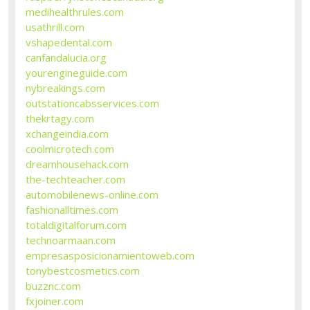
medihealthrules.com
usathrill.com
vshapedental.com
canfandalucia.org
yourengineguide.com
nybreakings.com
outstationcabsservices.com
thekrtagy.com
xchangeindia.com
coolmicrotech.com
dreamhousehack.com
the-techteacher.com
automobilenews-online.com
fashionalltimes.com
totaldigitalforum.com
technoarmaan.com
empresasposicionamientoweb.com
tonybestcosmetics.com
buzznc.com
fxjoiner.com