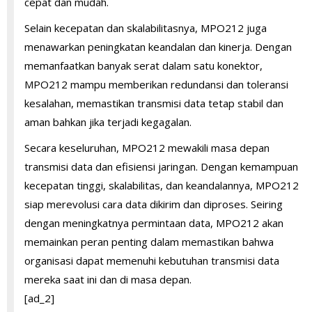
cepat dan mudah.
Selain kecepatan dan skalabilitasnya, MPO212 juga
menawarkan peningkatan keandalan dan kinerja. Dengan
memanfaatkan banyak serat dalam satu konektor,
MPO212 mampu memberikan redundansi dan toleransi
kesalahan, memastikan transmisi data tetap stabil dan
aman bahkan jika terjadi kegagalan.
Secara keseluruhan, MPO212 mewakili masa depan
transmisi data dan efisiensi jaringan. Dengan kemampuan
kecepatan tinggi, skalabilitas, dan keandalannya, MPO212
siap merevolusi cara data dikirim dan diproses. Seiring
dengan meningkatnya permintaan data, MPO212 akan
memainkan peran penting dalam memastikan bahwa
organisasi dapat memenuhi kebutuhan transmisi data
mereka saat ini dan di masa depan.
[ad_2]