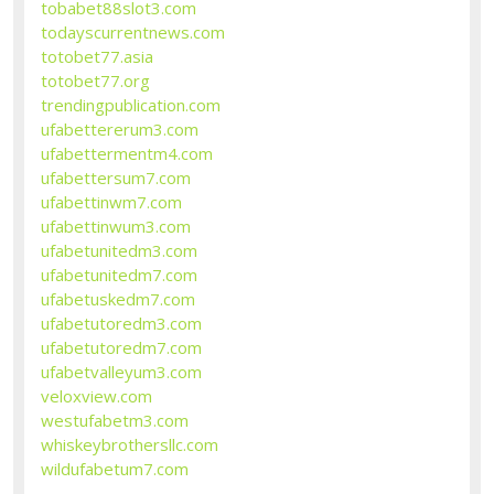
tobabet88slot3.com
todayscurrentnews.com
totobet77.asia
totobet77.org
trendingpublication.com
ufabettererum3.com
ufabettermentm4.com
ufabettersum7.com
ufabettinwm7.com
ufabettinwum3.com
ufabetunitedm3.com
ufabetunitedm7.com
ufabetuskedm7.com
ufabetutoredm3.com
ufabetutoredm7.com
ufabetvalleyum3.com
veloxview.com
westufabetm3.com
whiskeybrothersllc.com
wildufabetum7.com