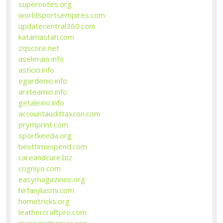
supernotes.org
worldsportsempires.com
updatecentral360.com
katamastah.com
zqscore.net
aseleraio.info
asticio.info
egardenio.info
arxteamio.info
getalexio.info
accountaudittaxcon.com
prymprint.com
sportkeeda.org
besttimespend.com
careandcure.biz
cogniyo.com
easymagazines.org
hirfanjilasmi.com
hometricks.org
leathercraftpro.com
microgridpower.org