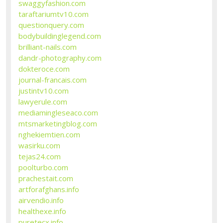
swaggyfashion.com
taraftariumtv10.com
questionquery.com
bodybuildinglegend.com
brilliant-nails.com
dandr-photography.com
dokteroce.com
journal-francais.com
justintv10.com
lawyerule.com
mediamingleseaco.com
mtsmarketingblog.com
nghekiemtien.com
wasirku.com
tejas24.com
poolturbo.com
prachestait.com
artforafghans.info
airvendio.info
healthexe.info
puretecx.info