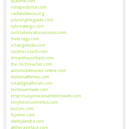
usathrill.com
vshapedental.com
canfandalucia.org
yourengineguide.com
nybreakings.com
outstationcabsservices.com
thekrtagy.com
xchangeindia.com
coolmicrotech.com
dreamhousehack.com
the-techteacher.com
automobilenews-online.com
fashionalltimes.com
totaldigitalforum.com
technoarmaan.com
empresasposicionamientoweb.com
tonybestcosmetics.com
buzznc.com
fxjoiner.com
skinbykindra.com
alltherageface.com