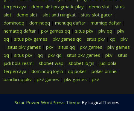
terpercaya
|
demo slot pragmatic play
|
demo slot
|
situs
slot
|
demo slot
|
slot anti rungkat
|
situs slot gacor
|
dominoqq
|
dominoqq
|
menuqq daftar
|
murniqq daftar
|
hematqq daftar
|
pkv games qq
|
situs pkv
|
pkv qq
|
pkv
qq
|
situs pkv games
|
pkv games qq
|
situs pkv
|
qq
|
pkv
|
situs pkv games
|
pkv
|
situs qq
|
pkv games
|
pkv games
qq
|
situs pkv
|
qq
|
pkv qq
|
situs pkv games
|
pkv
|
situs
judi bola resmi
|
sbobet wap
|
sbobet login
|
judi bola
terpercaya
|
dominoqq login
|
qq poker
|
poker online
|
bandarqq pkv
|
pkv games
|
pkv games
|
pkv
Solar Power WordPress Theme
By LogicalThemes