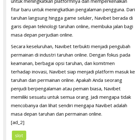
untuk meningkatkan platformnya dan memperkenalkan
fitur baru untuk meningkatkan pengalaman pengguna. Dari
taruhan langsung hingga game seluler, Navibet berada di
garis depan teknologi taruhan online, membuka jalan bagi
masa depan perjudian online.
Secara keseluruhan, Navibet terbukti menjadi pengubah
permainan di industri taruhan online. Dengan fokus pada
keamanan, berbagai opsi taruhan, dan komitmen
terhadap inovasi, Navibet siap menjadi platform masuk ke
taruhan dan permainan online. Apakah Anda seorang
penjudi berpengalaman atau pemain biasa, Navibet
memiliki sesuatu untuk semua orang. Jadi mengapa tidak
mencobanya dan lihat sendiri mengapa Navibet adalah
masa depan taruhan dan permainan online.
[ad_2]
slot