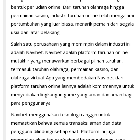
bentuk perjudian online. Dari taruhan olahraga hingga
permainan kasino, industri taruhan online telah mengalami
pertumbuhan yang luar biasa, menarik pemain dari segala
usia dan latar belakang.
Salah satu perusahaan yang memimpin dalam industri ini
adalah Navibet. Navibet adalah platform taruhan online
mutakhir yang menawarkan berbagai pilihan taruhan,
termasuk taruhan olahraga, permainan kasino, dan
olahraga virtual. Apa yang membedakan Navibet dari
platform taruhan online lainnya adalah komitmennya untuk
menyediakan lingkungan game yang aman dan aman bagi
para penggunanya.
Navibet menggunakan teknologi canggih untuk
memastikan bahwa semua transaksi aman dan data
pengguna dilindungi setiap saat. Platform ini juga
mempekerjakan tim profesional berpengalaman yang