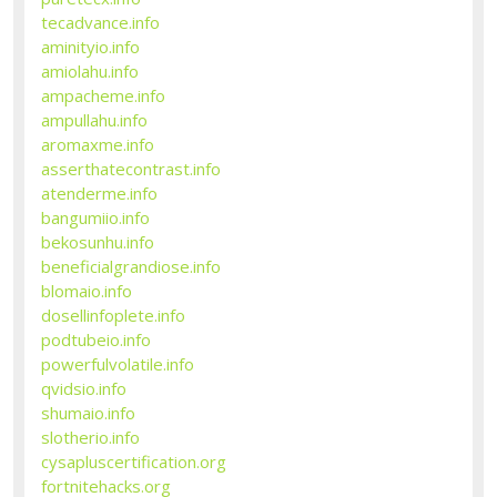
tecadvance.info
aminityio.info
amiolahu.info
ampacheme.info
ampullahu.info
aromaxme.info
asserthatecontrast.info
atenderme.info
bangumiio.info
bekosunhu.info
beneficialgrandiose.info
blomaio.info
dosellinfoplete.info
podtubeio.info
powerfulvolatile.info
qvidsio.info
shumaio.info
slotherio.info
cysapluscertification.org
fortnitehacks.org