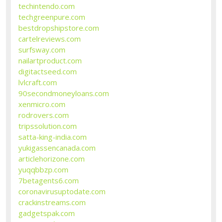
techintendo.com
techgreenpure.com
bestdropshipstore.com
cartelreviews.com
surfsway.com
nailartproduct.com
digitactseed.com
lvlcraft.com
90secondmoneyloans.com
xenmicro.com
rodrovers.com
tripssolution.com
satta-king-india.com
yukigassencanada.com
articlehorizone.com
yuqqbbzp.com
7betagents6.com
coronavirusuptodate.com
crackinstreams.com
gadgetspak.com