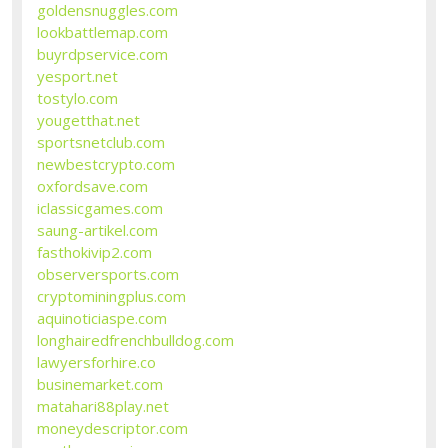
goldensnuggles.com
lookbattlemap.com
buyrdpservice.com
yesport.net
tostylo.com
yougetthat.net
sportsnetclub.com
newbestcrypto.com
oxfordsave.com
iclassicgames.com
saung-artikel.com
fasthokivip2.com
observersports.com
cryptominingplus.com
aquinoticiaspe.com
longhairedfrenchbulldog.com
lawyersforhire.co
businemarket.com
matahari88play.net
moneydescriptor.com