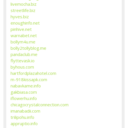
livemocha.biz
streetlife.biz
hyves.biz
enoughinfo.net
pinhive.net
warnabet.net
bollym4u.me
bolly2tollyblog.me
pandaclub.me
flyttevask.io
byhous.com
hartfordplazahotel.com
m-918kissapk.com
nabavkame.info
gakbiasa.com
iflowerhu.info
chicagocrystalconnection.com
imanabadii.com
trilipohu.info
appruptio.info