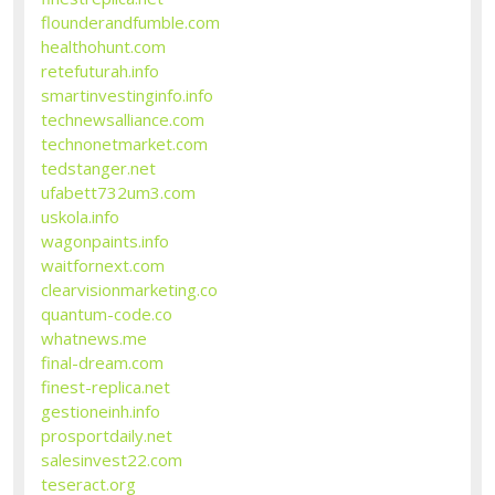
flounderandfumble.com
healthohunt.com
retefuturah.info
smartinvestinginfo.info
technewsalliance.com
technonetmarket.com
tedstanger.net
ufabett732um3.com
uskola.info
wagonpaints.info
waitfornext.com
clearvisionmarketing.co
quantum-code.co
whatnews.me
final-dream.com
finest-replica.net
gestioneinh.info
prosportdaily.net
salesinvest22.com
teseract.org