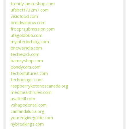
trendy-ama-shop.com
ufabett732m7.com
visiofood.com
droidwindow.com
freeprsubmission.com
ufagold666.com
myinteriorblog.com
bnewsindia.com
techiepick.com
bamzyshop.com
pondycars.com
techonfutures.com
techoologic.com
raspberryketonescanada.org
medihealthrules.com
usathrill.com
vshapedental.com
canfandalucia.org
yourengineguide.com
nybreakings.com