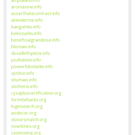
aromaxme.info
asserthatecontrast.info
atenderme.info
bangumiio.info
bekosunhu.info
beneficialgrandiose.info
blomaio.info
dosellinfoplete.info
podtubeio.info
powerfulvolatile.info
qvidsio.info
shumaio.info
slotherio.info
cysapluscertification.org
fortnitehacks.org
loginsearch.org
aodecor.org
donorsmatch.org
nowtimes.org
casinoeing.org