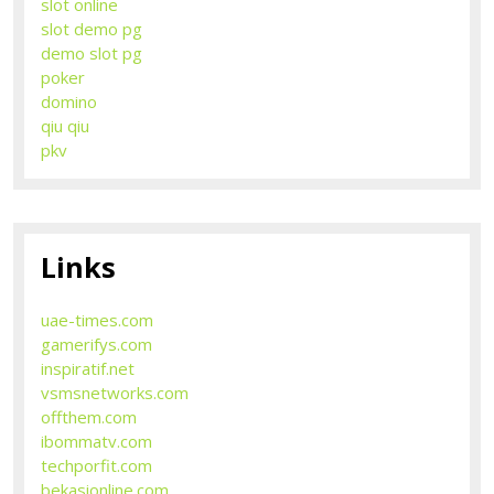
slot online
slot demo pg
demo slot pg
poker
domino
qiu qiu
pkv
Links
uae-times.com
gamerifys.com
inspiratif.net
vsmsnetworks.com
offthem.com
ibommatv.com
techporfit.com
bekasionline.com