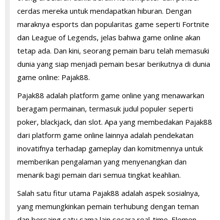
cerdas mereka untuk mendapatkan hiburan. Dengan
maraknya esports dan popularitas game seperti Fortnite
dan League of Legends, jelas bahwa game online akan
tetap ada. Dan kini, seorang pemain baru telah memasuki
dunia yang siap menjadi pemain besar berikutnya di dunia
game online: Pajak88.
Pajak88 adalah platform game online yang menawarkan
beragam permainan, termasuk judul populer seperti
poker, blackjack, dan slot. Apa yang membedakan Pajak88
dari platform game online lainnya adalah pendekatan
inovatifnya terhadap gameplay dan komitmennya untuk
memberikan pengalaman yang menyenangkan dan
menarik bagi pemain dari semua tingkat keahlian.
Salah satu fitur utama Pajak88 adalah aspek sosialnya,
yang memungkinkan pemain terhubung dengan teman
dan bersaing satu sama lain secara real-time. Elemen