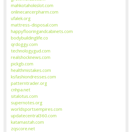
mahkotahokislot.com
onlinecancerpharm.com
ufalek.org
mattress-disposal.com
happyflooringandcabinets.com
bodybuildinglife.co
qrdoggy.com
technologygud.com
realshocknews.com
pickgb.com
healthmistakes.com
ksfashiondresses.com
patterntrader.org
cnhpa.net
sitalotus.com
supernotes.org
worldsportsempires.com
updatecentral360.com
katamastah.com
zqscore.net