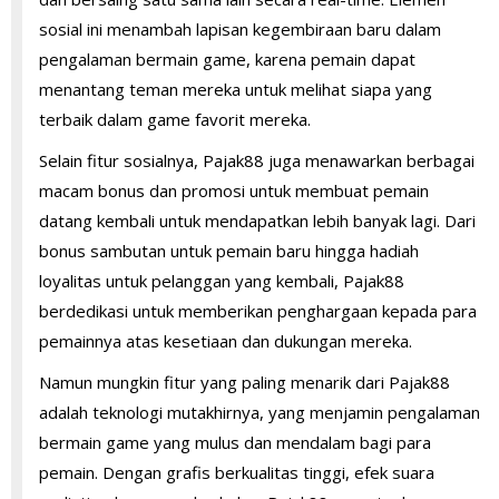
sosial ini menambah lapisan kegembiraan baru dalam
pengalaman bermain game, karena pemain dapat
menantang teman mereka untuk melihat siapa yang
terbaik dalam game favorit mereka.
Selain fitur sosialnya, Pajak88 juga menawarkan berbagai
macam bonus dan promosi untuk membuat pemain
datang kembali untuk mendapatkan lebih banyak lagi. Dari
bonus sambutan untuk pemain baru hingga hadiah
loyalitas untuk pelanggan yang kembali, Pajak88
berdedikasi untuk memberikan penghargaan kepada para
pemainnya atas kesetiaan dan dukungan mereka.
Namun mungkin fitur yang paling menarik dari Pajak88
adalah teknologi mutakhirnya, yang menjamin pengalaman
bermain game yang mulus dan mendalam bagi para
pemain. Dengan grafis berkualitas tinggi, efek suara