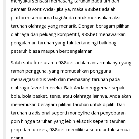
menyukai sensasi memasang taruhan pada tim dan
pemain favorit Anda? Jika ya, maka 988bet adalah
platform sempurna bagi Anda untuk merasakan aksi
taruhan olahraga yang menarik. Dengan beragam pilihan
olahraga dan peluang kompetitif, 988bet menawarkan
pengalaman taruhan yang tak tertandingi baik bagi
petaruh biasa maupun berpengalaman.
Salah satu fitur utama 988bet adalah antarmukanya yang
ramah pengguna, yang memudahkan pengguna
menavigasi situs web dan memasang taruhan pada
olahraga favorit mereka. Baik Anda penggemar sepak
bola, bola basket, tenis, atau olahraga lainnya, Anda akan
menemukan beragam pilihan taruhan untuk dipilih. Dari
taruhan tradisional seperti moneyline dan penyebaran
poin hingga taruhan yang lebih eksotik seperti taruhan
prop dan futures, 988bet memiliki sesuatu untuk semua
orang.