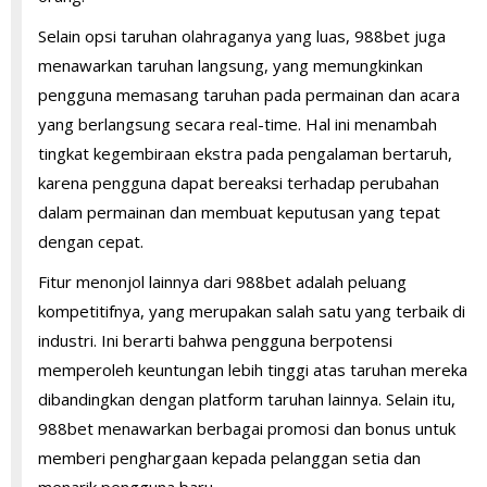
Selain opsi taruhan olahraganya yang luas, 988bet juga
menawarkan taruhan langsung, yang memungkinkan
pengguna memasang taruhan pada permainan dan acara
yang berlangsung secara real-time. Hal ini menambah
tingkat kegembiraan ekstra pada pengalaman bertaruh,
karena pengguna dapat bereaksi terhadap perubahan
dalam permainan dan membuat keputusan yang tepat
dengan cepat.
Fitur menonjol lainnya dari 988bet adalah peluang
kompetitifnya, yang merupakan salah satu yang terbaik di
industri. Ini berarti bahwa pengguna berpotensi
memperoleh keuntungan lebih tinggi atas taruhan mereka
dibandingkan dengan platform taruhan lainnya. Selain itu,
988bet menawarkan berbagai promosi dan bonus untuk
memberi penghargaan kepada pelanggan setia dan
menarik pengguna baru.