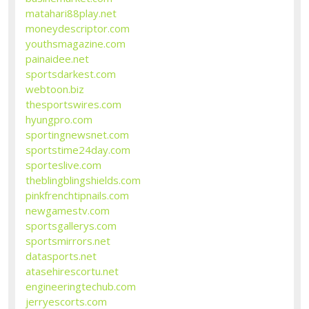
matahari88play.net
moneydescriptor.com
youthsmagazine.com
painaidee.net
sportsdarkest.com
webtoon.biz
thesportswires.com
hyungpro.com
sportingnewsnet.com
sportstime24day.com
sporteslive.com
theblingblingshields.com
pinkfrenchtipnails.com
newgamestv.com
sportsgallerys.com
sportsmirrors.net
datasports.net
atasehirescortu.net
engineeringtechub.com
jerryescorts.com