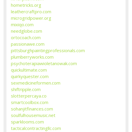
hometricks.org
leathercraftpro.com
microgridpower.org
mixiqo.com
needglobe.com
ortocoach.com
passionawe.com
pittsburghpaintingprofessionals.com
plumberryworks.com
psychoterapiawioletanowak.com
quickultimate.com
quirkyquester.com
sexmedicineformen.com
shiftripple.com
slotterpercaya.co
smartcoolbox.com
sohanjitfinances.com
soulfulhousemusic.net
sparklooms.com
tacticalcontractingllc.com