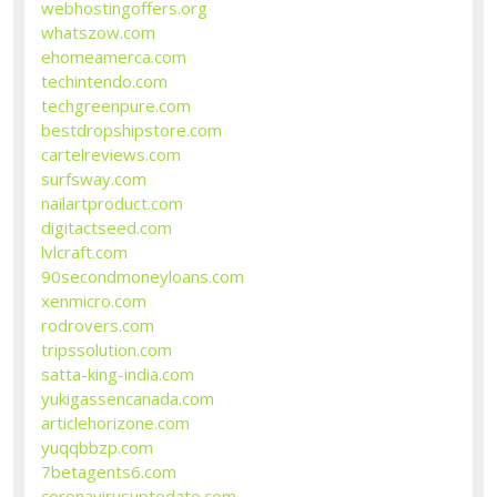
webhostingoffers.org
whatszow.com
ehomeamerca.com
techintendo.com
techgreenpure.com
bestdropshipstore.com
cartelreviews.com
surfsway.com
nailartproduct.com
digitactseed.com
lvlcraft.com
90secondmoneyloans.com
xenmicro.com
rodrovers.com
tripssolution.com
satta-king-india.com
yukigassencanada.com
articlehorizone.com
yuqqbbzp.com
7betagents6.com
coronavirusuptodate.com