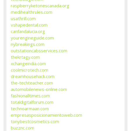
raspberryketonescanada.org
medihealthrules.com
usathrill.com
vshapedental.com
canfandalucia.org
yourengineguide.com
nybreakings.com
outstationcabsservices.com
thekrtagy.com
xchangeindia.com
coolmicrotech.com
dreamhousehack.com
the-techteacher.com
automobilenews-online.com
fashionalltimes.com
totaldigitalforum.com
technoarmaan.com
empresasposicionamientoweb.com
tonybestcosmetics.com
buzznc.com