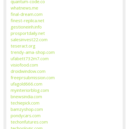
quantum-code.co
whatnews.me
final-dream.com
finest-replica.net
gestioneinh.info
prosportdaily.net
salesinvest22.com
teseract.org
trendy-ama-shop.com
ufabett732m7.com
visiofood.com
droidwindow.com
freeprsubmission.com
ufagold666.com
myinteriorblog.com
bnewsindia.com
techiepick.com
bamzyshop.com
pondycars.com
techonfutures.com
techoologic.com