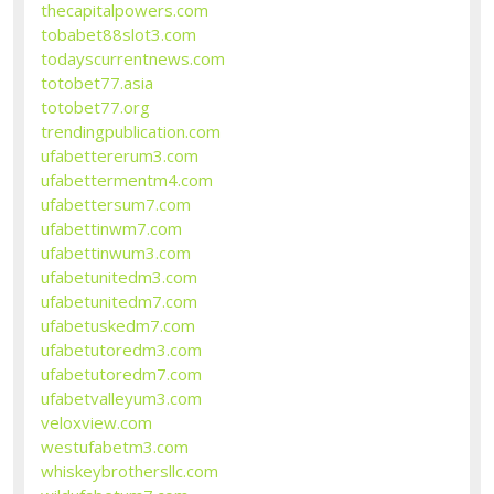
thecapitalpowers.com
tobabet88slot3.com
todayscurrentnews.com
totobet77.asia
totobet77.org
trendingpublication.com
ufabettererum3.com
ufabettermentm4.com
ufabettersum7.com
ufabettinwm7.com
ufabettinwum3.com
ufabetunitedm3.com
ufabetunitedm7.com
ufabetuskedm7.com
ufabetutoredm3.com
ufabetutoredm7.com
ufabetvalleyum3.com
veloxview.com
westufabetm3.com
whiskeybrothersllc.com