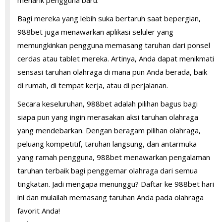
Bagi mereka yang lebih suka bertaruh saat bepergian,
988bet juga menawarkan aplikasi seluler yang
memungkinkan pengguna memasang taruhan dari ponsel
cerdas atau tablet mereka. Artinya, Anda dapat menikmati
sensasi taruhan olahraga di mana pun Anda berada, baik
di rumah, di tempat kerja, atau di perjalanan.
Secara keseluruhan, 988bet adalah pilihan bagus bagi
siapa pun yang ingin merasakan aksi taruhan olahraga
yang mendebarkan. Dengan beragam pilihan olahraga,
peluang kompetitif, taruhan langsung, dan antarmuka
yang ramah pengguna, 988bet menawarkan pengalaman
taruhan terbaik bagi penggemar olahraga dari semua
tingkatan. Jadi mengapa menunggu? Daftar ke 988bet hari
ini dan mulailah memasang taruhan Anda pada olahraga
favorit Anda!