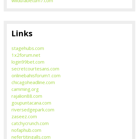
wildufabetum7.com
Links
stagehubs.com
1x2forum.net
login99bet.com
secretcourtesans.com
onlinebahisforum1.com
chicagoheadline.com
camming.org
rajalion88.com
goupuntacana.com
riversedgepark.com
zaseez.com
catchycrunch.com
nofaphub.com
nefertitingalls.com