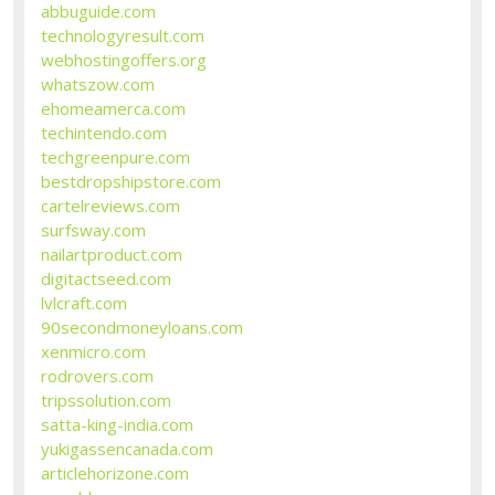
abbuguide.com
technologyresult.com
webhostingoffers.org
whatszow.com
ehomeamerca.com
techintendo.com
techgreenpure.com
bestdropshipstore.com
cartelreviews.com
surfsway.com
nailartproduct.com
digitactseed.com
lvlcraft.com
90secondmoneyloans.com
xenmicro.com
rodrovers.com
tripssolution.com
satta-king-india.com
yukigassencanada.com
articlehorizone.com