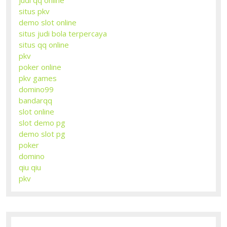
situs pkv
demo slot online
situs judi bola terpercaya
situs qq online
pkv
poker online
pkv games
domino99
bandarqq
slot online
slot demo pg
demo slot pg
poker
domino
qiu qiu
pkv