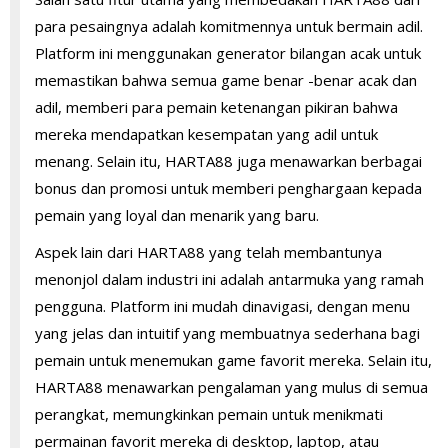
para pesaingnya adalah komitmennya untuk bermain adil.
Platform ini menggunakan generator bilangan acak untuk
memastikan bahwa semua game benar -benar acak dan
adil, memberi para pemain ketenangan pikiran bahwa
mereka mendapatkan kesempatan yang adil untuk
menang. Selain itu, HARTA88 juga menawarkan berbagai
bonus dan promosi untuk memberi penghargaan kepada
pemain yang loyal dan menarik yang baru.
Aspek lain dari HARTA88 yang telah membantunya
menonjol dalam industri ini adalah antarmuka yang ramah
pengguna. Platform ini mudah dinavigasi, dengan menu
yang jelas dan intuitif yang membuatnya sederhana bagi
pemain untuk menemukan game favorit mereka. Selain itu,
HARTA88 menawarkan pengalaman yang mulus di semua
perangkat, memungkinkan pemain untuk menikmati
permainan favorit mereka di desktop, laptop, atau