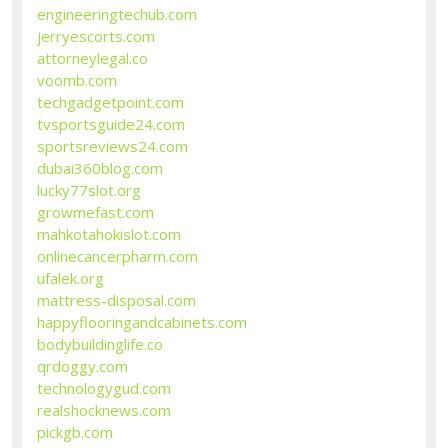
engineeringtechub.com
jerryescorts.com
attorneylegal.co
voomb.com
techgadgetpoint.com
tvsportsguide24.com
sportsreviews24.com
dubai360blog.com
lucky77slot.org
growmefast.com
mahkotahokislot.com
onlinecancerpharm.com
ufalek.org
mattress-disposal.com
happyflooringandcabinets.com
bodybuildinglife.co
qrdoggy.com
technologygud.com
realshocknews.com
pickgb.com