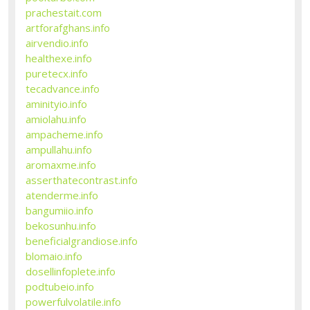
prachestait.com
artforafghans.info
airvendio.info
healthexe.info
puretecx.info
tecadvance.info
aminityio.info
amiolahu.info
ampacheme.info
ampullahu.info
aromaxme.info
asserthatecontrast.info
atenderme.info
bangumiio.info
bekosunhu.info
beneficialgrandiose.info
blomaio.info
dosellinfoplete.info
podtubeio.info
powerfulvolatile.info