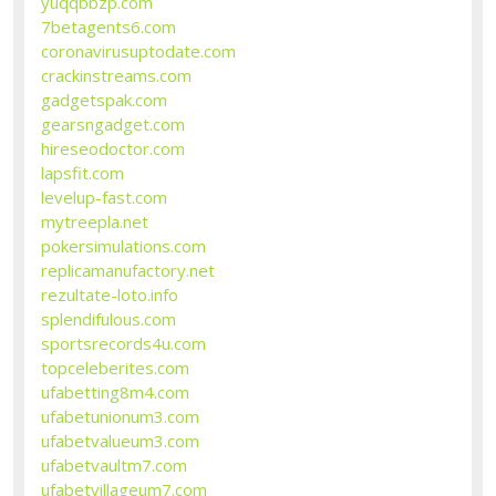
yuqqbbzp.com
7betagents6.com
coronavirusuptodate.com
crackinstreams.com
gadgetspak.com
gearsngadget.com
hireseodoctor.com
lapsfit.com
levelup-fast.com
mytreepla.net
pokersimulations.com
replicamanufactory.net
rezultate-loto.info
splendifulous.com
sportsrecords4u.com
topceleberites.com
ufabetting8m4.com
ufabetunionum3.com
ufabetvalueum3.com
ufabetvaultm7.com
ufabetvillageum7.com