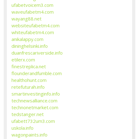
ufabetvoicem3.com
waveufabetm4.com
wayang88.net
websiteufabetm4.com
whiteufabetm4.com
anikalappy.com
dininghelsinki.info
duanfrescariverside.info
etilerx.com
finestreplica.net
flounderandfumble.com
healthohunt.com
retefuturah.info
smartinvestinginfo.info
technewsalliance.com
technonetmarket.com
tedstanger.net
ufabett732um3.com
uskola.info
wagonpaints.info