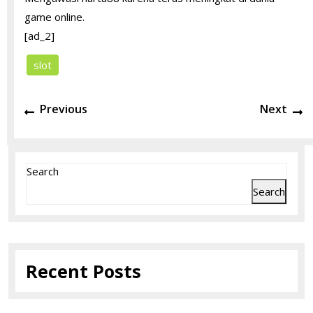
game online.
[ad_2]
slot
Post
Previous
N
Previous
Next
navigation
post:
po
Search
Search
Recent Posts