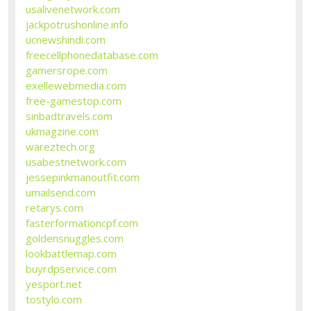
usalivenetwork.com
jackpotrushonline.info
ucnewshindi.com
freecellphonedatabase.com
gamersrope.com
exellewebmedia.com
free-gamestop.com
sinbadtravels.com
ukmagzine.com
wareztech.org
usabestnetwork.com
jessepinkmanoutfit.com
umailsend.com
retarys.com
fasterformationcpf.com
goldensnuggles.com
lookbattlemap.com
buyrdpservice.com
yesport.net
tostylo.com