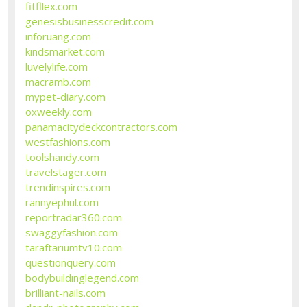
fitfllex.com
genesisbusinesscredit.com
inforuang.com
kindsmarket.com
luvelylife.com
macramb.com
mypet-diary.com
oxweekly.com
panamacitydeckcontractors.com
westfashions.com
toolshandy.com
travelstager.com
trendinspires.com
rannyephul.com
reportradar360.com
swaggyfashion.com
taraftariumtv10.com
questionquery.com
bodybuildinglegend.com
brilliant-nails.com