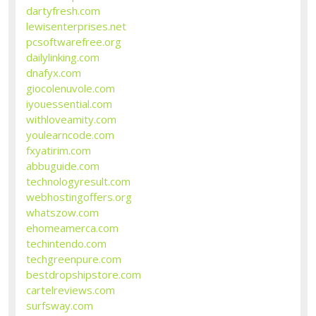
dartyfresh.com
lewisenterprises.net
pcsoftwarefree.org
dailylinking.com
dnafyx.com
giocolenuvole.com
iyouessential.com
withloveamity.com
youlearncode.com
fxyatirim.com
abbuguide.com
technologyresult.com
webhostingoffers.org
whatszow.com
ehomeamerca.com
techintendo.com
techgreenpure.com
bestdropshipstore.com
cartelreviews.com
surfsway.com