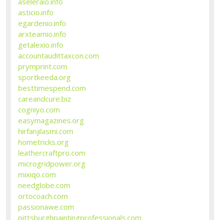
aseleraio.info
asticio.info
egardenio.info
arxteamio.info
getalexio.info
accountaudittaxcon.com
prymprint.com
sportkeeda.org
besttimespend.com
careandcure.biz
cogniyo.com
easymagazines.org
hirfanjilasmi.com
hometricks.org
leathercraftpro.com
microgridpower.org
mixiqo.com
needglobe.com
ortocoach.com
passionawe.com
pittsburghpaintingprofessionals.com