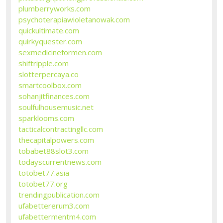
plumberryworks.com
psychoterapiawioletanowak.com
quickultimate.com
quirkyquester.com
sexmedicineformen.com
shiftripple.com
slotterpercaya.co
smartcoolbox.com
sohanjitfinances.com
soulfulhousemusic.net
sparklooms.com
tacticalcontractingllc.com
thecapitalpowers.com
tobabet88slot3.com
todayscurrentnews.com
totobet77.asia
totobet77.org
trendingpublication.com
ufabettererum3.com
ufabettermentm4.com