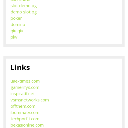
slot demo pg
demo slot pg
poker
domino
qiu qiu
pkv
Links
uae-times.com
gamerifys.com
inspiratif.net
vsmsnetworks.com
offthem.com
ibommatv.com
techporfit.com
bekasionline.com