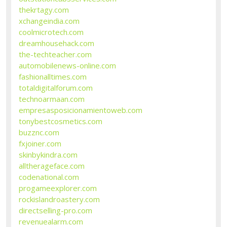
thekrtagy.com
xchangeindia.com
coolmicrotech.com
dreamhousehack.com
the-techteacher.com
automobilenews-online.com
fashionalltimes.com
totaldigitalforum.com
technoarmaan.com
empresasposicionamientoweb.com
tonybestcosmetics.com
buzznc.com
fxjoiner.com
skinbykindra.com
alltherageface.com
codenational.com
progameexplorer.com
rockislandroastery.com
directselling-pro.com
revenuealarm.com