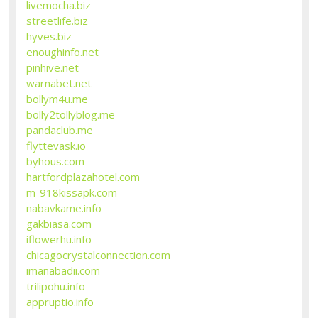
livemocha.biz
streetlife.biz
hyves.biz
enoughinfo.net
pinhive.net
warnabet.net
bollym4u.me
bolly2tollyblog.me
pandaclub.me
flyttevask.io
byhous.com
hartfordplazahotel.com
m-918kissapk.com
nabavkame.info
gakbiasa.com
iflowerhu.info
chicagocrystalconnection.com
imanabadii.com
trilipohu.info
appruptio.info