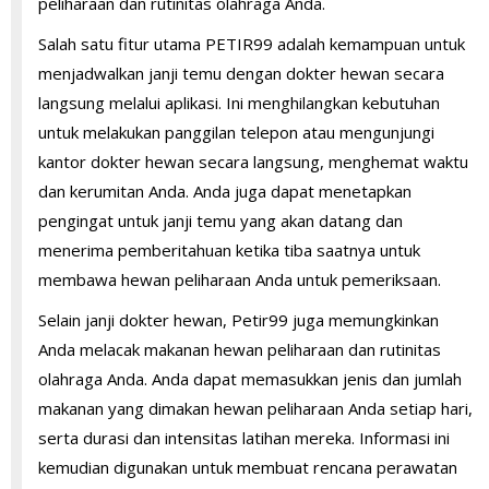
peliharaan dan rutinitas olahraga Anda.
Salah satu fitur utama PETIR99 adalah kemampuan untuk
menjadwalkan janji temu dengan dokter hewan secara
langsung melalui aplikasi. Ini menghilangkan kebutuhan
untuk melakukan panggilan telepon atau mengunjungi
kantor dokter hewan secara langsung, menghemat waktu
dan kerumitan Anda. Anda juga dapat menetapkan
pengingat untuk janji temu yang akan datang dan
menerima pemberitahuan ketika tiba saatnya untuk
membawa hewan peliharaan Anda untuk pemeriksaan.
Selain janji dokter hewan, Petir99 juga memungkinkan
Anda melacak makanan hewan peliharaan dan rutinitas
olahraga Anda. Anda dapat memasukkan jenis dan jumlah
makanan yang dimakan hewan peliharaan Anda setiap hari,
serta durasi dan intensitas latihan mereka. Informasi ini
kemudian digunakan untuk membuat rencana perawatan