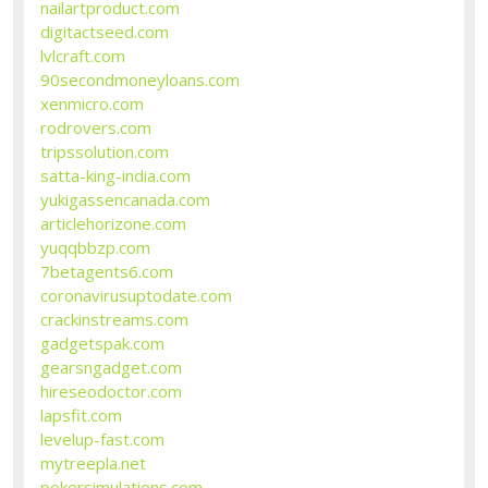
nailartproduct.com
digitactseed.com
lvlcraft.com
90secondmoneyloans.com
xenmicro.com
rodrovers.com
tripssolution.com
satta-king-india.com
yukigassencanada.com
articlehorizone.com
yuqqbbzp.com
7betagents6.com
coronavirusuptodate.com
crackinstreams.com
gadgetspak.com
gearsngadget.com
hireseodoctor.com
lapsfit.com
levelup-fast.com
mytreepla.net
pokersimulations.com