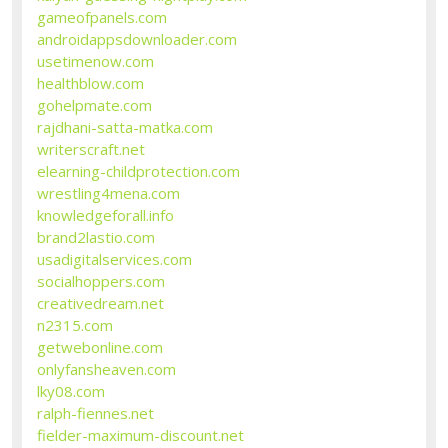
gameofpanels.com
androidappsdownloader.com
usetimenow.com
healthblow.com
gohelpmate.com
rajdhani-satta-matka.com
writerscraft.net
elearning-childprotection.com
wrestling4mena.com
knowledgeforall.info
brand2lastio.com
usadigitalservices.com
socialhoppers.com
creativedream.net
n2315.com
getwebonline.com
onlyfansheaven.com
lky08.com
ralph-fiennes.net
fielder-maximum-discount.net