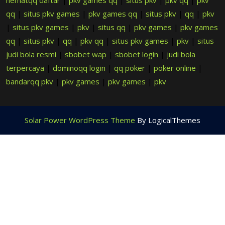
hematqq daftar
|
pkv games qq
|
situs pkv
|
pkv qq
|
pkv
qq
|
situs pkv games
|
pkv games qq
|
situs pkv
|
qq
|
pkv
|
situs pkv games
|
pkv
|
situs qq
|
pkv games
|
pkv games
qq
|
situs pkv
|
qq
|
pkv qq
|
situs pkv games
|
pkv
|
situs
judi bola resmi
|
sbobet wap
|
sbobet login
|
judi bola
terpercaya
|
dominoqq login
|
qq poker
|
poker online
|
bandarqq pkv
|
pkv games
|
pkv games
|
pkv
Solar Power WordPress Theme
By LogicalThemes