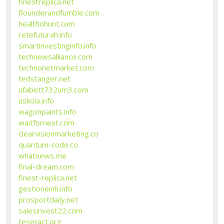
finestreplica.net
flounderandfumble.com
healthohunt.com
retefuturah.info
smartinvestinginfo.info
technewsalliance.com
technonetmarket.com
tedstanger.net
ufabett732um3.com
uskola.info
wagonpaints.info
waitfornext.com
clearvisionmarketing.co
quantum-code.co
whatnews.me
final-dream.com
finest-replica.net
gestioneinh.info
prosportdaily.net
salesinvest22.com
teseract.org