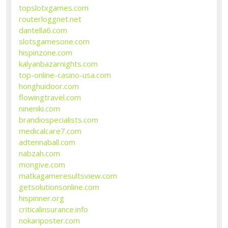
topslotxgames.com
routerloggnet.net
dantella6.com
slotsgamesone.com
hispinzone.com
kalyanbazarnights.com
top-online-casino-usa.com
honghuidoor.com
flowingtravel.com
nineniki.com
brandiospecialists.com
medicalcare7.com
adtennaball.com
nabzah.com
mongive.com
matkagameresultsview.com
getsolutionsonline.com
hispinner.org
criticalinsurance.info
nokariposter.com