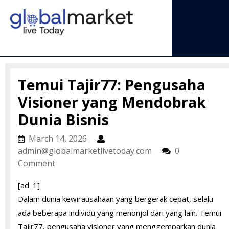
Skip
to
content
Open
Menu
Temui Tajir77: Pengusaha
Visioner yang Mendobrak
Dunia Bisnis
March
March 14, 2026
14,
admin@globalmarke
admin@globalmarketlivetoday.com
0
2026
Comment
[ad_1]
Dalam dunia kewirausahaan yang bergerak cepat, selalu
ada beberapa individu yang menonjol dari yang lain. Temui
Tajir77, pengusaha visioner yang menggemparkan dunia