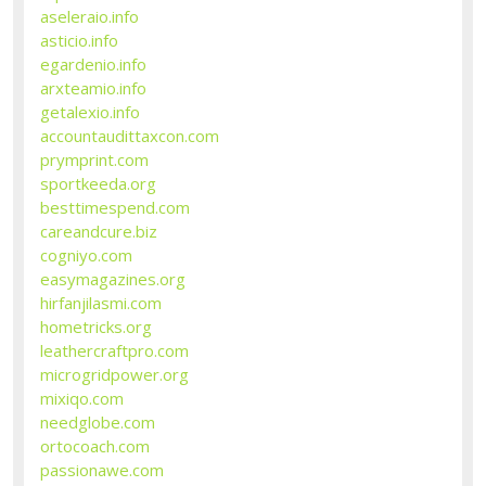
aseleraio.info
asticio.info
egardenio.info
arxteamio.info
getalexio.info
accountaudittaxcon.com
prymprint.com
sportkeeda.org
besttimespend.com
careandcure.biz
cogniyo.com
easymagazines.org
hirfanjilasmi.com
hometricks.org
leathercraftpro.com
microgridpower.org
mixiqo.com
needglobe.com
ortocoach.com
passionawe.com