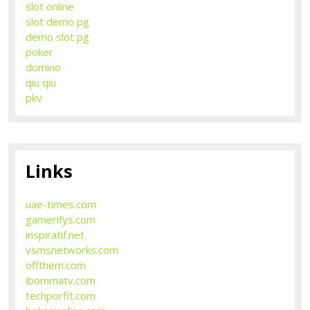
slot online
slot demo pg
demo slot pg
poker
domino
qiu qiu
pkv
Links
uae-times.com
gamerifys.com
inspiratif.net
vsmsnetworks.com
offthem.com
ibommatv.com
techporfit.com