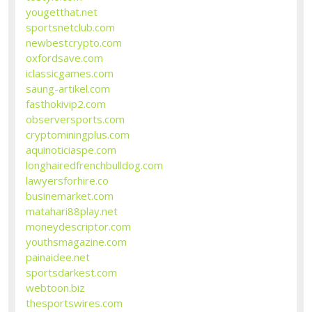
yougetthat.net
sportsnetclub.com
newbestcrypto.com
oxfordsave.com
iclassicgames.com
saung-artikel.com
fasthokivip2.com
observersports.com
cryptominingplus.com
aquinoticiaspe.com
longhairedfrenchbulldog.com
lawyersforhire.co
businemarket.com
matahari88play.net
moneydescriptor.com
youthsmagazine.com
painaidee.net
sportsdarkest.com
webtoon.biz
thesportswires.com