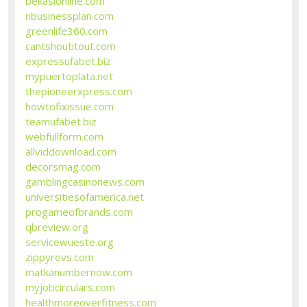
bekasionline.com
nbusinessplan.com
greenlife360.com
cantshoutitout.com
expressufabet.biz
mypuertoplata.net
thepioneerxpress.com
howtofixissue.com
teamufabet.biz
webfullform.com
allviddownload.com
decorsmag.com
gamblingcasinonews.com
universitiesofamerica.net
progameofbrands.com
qbreview.org
servicewueste.org
zippyrevs.com
matkanumbernow.com
myjobcirculars.com
healthmoreoverfitness.com