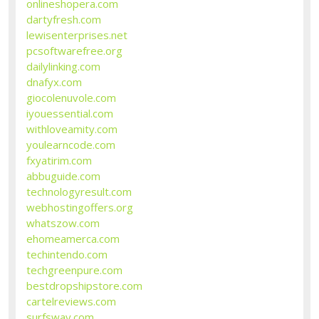
onlineshopera.com
dartyfresh.com
lewisenterprises.net
pcsoftwarefree.org
dailylinking.com
dnafyx.com
giocolenuvole.com
iyouessential.com
withloveamity.com
youlearncode.com
fxyatirim.com
abbuguide.com
technologyresult.com
webhostingoffers.org
whatszow.com
ehomeamerca.com
techintendo.com
techgreenpure.com
bestdropshipstore.com
cartelreviews.com
surfsway.com