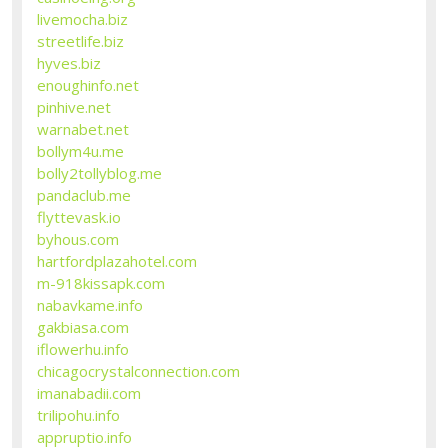
livemocha.biz
streetlife.biz
hyves.biz
enoughinfo.net
pinhive.net
warnabet.net
bollym4u.me
bolly2tollyblog.me
pandaclub.me
flyttevask.io
byhous.com
hartfordplazahotel.com
m-918kissapk.com
nabavkame.info
gakbiasa.com
iflowerhu.info
chicagocrystalconnection.com
imanabadii.com
trilipohu.info
appruptio.info