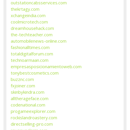
outstationcabsservices.com
thekrtagy.com
xchangeindia.com
coolmicrotech.com
dreamhousehack.com
the-techteacher.com
automobilenews-online.com
fashionalltimes.com
totaldigitalforum.com
technoarmaan.com
empresasposicionamientoweb.com
tonybestcosmetics.com
buzznc.com
fxjoiner.com
skinbykindra.com
alltherageface.com
codenational.com
progameexplorer.com
rockislandroastery.com
directselling-pro.com