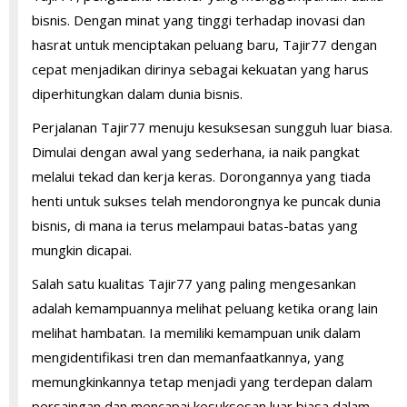
bisnis. Dengan minat yang tinggi terhadap inovasi dan
hasrat untuk menciptakan peluang baru, Tajir77 dengan
cepat menjadikan dirinya sebagai kekuatan yang harus
diperhitungkan dalam dunia bisnis.
Perjalanan Tajir77 menuju kesuksesan sungguh luar biasa.
Dimulai dengan awal yang sederhana, ia naik pangkat
melalui tekad dan kerja keras. Dorongannya yang tiada
henti untuk sukses telah mendorongnya ke puncak dunia
bisnis, di mana ia terus melampaui batas-batas yang
mungkin dicapai.
Salah satu kualitas Tajir77 yang paling mengesankan
adalah kemampuannya melihat peluang ketika orang lain
melihat hambatan. Ia memiliki kemampuan unik dalam
mengidentifikasi tren dan memanfaatkannya, yang
memungkinkannya tetap menjadi yang terdepan dalam
persaingan dan mencapai kesuksesan luar biasa dalam