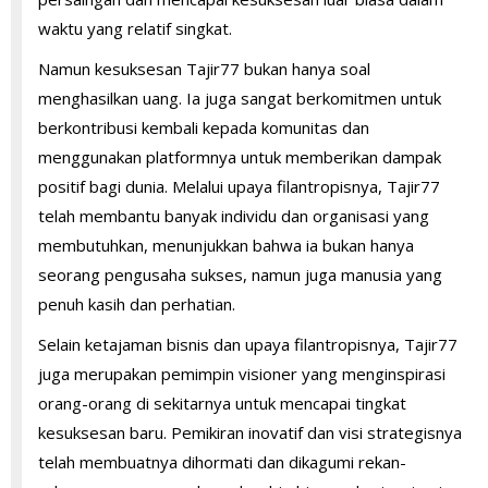
waktu yang relatif singkat.
Namun kesuksesan Tajir77 bukan hanya soal
menghasilkan uang. Ia juga sangat berkomitmen untuk
berkontribusi kembali kepada komunitas dan
menggunakan platformnya untuk memberikan dampak
positif bagi dunia. Melalui upaya filantropisnya, Tajir77
telah membantu banyak individu dan organisasi yang
membutuhkan, menunjukkan bahwa ia bukan hanya
seorang pengusaha sukses, namun juga manusia yang
penuh kasih dan perhatian.
Selain ketajaman bisnis dan upaya filantropisnya, Tajir77
juga merupakan pemimpin visioner yang menginspirasi
orang-orang di sekitarnya untuk mencapai tingkat
kesuksesan baru. Pemikiran inovatif dan visi strategisnya
telah membuatnya dihormati dan dikagumi rekan-