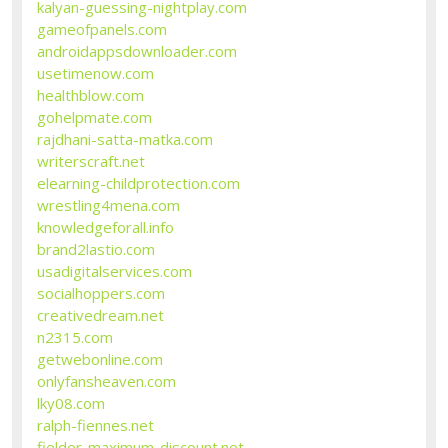
kalyan-guessing-nightplay.com
gameofpanels.com
androidappsdownloader.com
usetimenow.com
healthblow.com
gohelpmate.com
rajdhani-satta-matka.com
writerscraft.net
elearning-childprotection.com
wrestling4mena.com
knowledgeforall.info
brand2lastio.com
usadigitalservices.com
socialhoppers.com
creativedream.net
n2315.com
getwebonline.com
onlyfansheaven.com
lky08.com
ralph-fiennes.net
fielder-maximum-discount.net