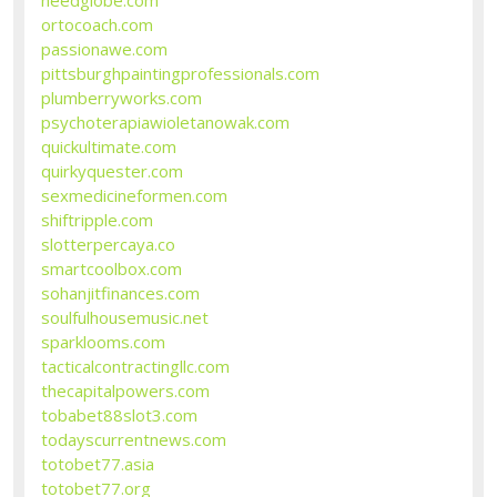
ortocoach.com
passionawe.com
pittsburghpaintingprofessionals.com
plumberryworks.com
psychoterapiawioletanowak.com
quickultimate.com
quirkyquester.com
sexmedicineformen.com
shiftripple.com
slotterpercaya.co
smartcoolbox.com
sohanjitfinances.com
soulfulhousemusic.net
sparklooms.com
tacticalcontractingllc.com
thecapitalpowers.com
tobabet88slot3.com
todayscurrentnews.com
totobet77.asia
totobet77.org