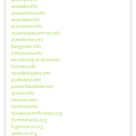
amiolahu.info
ampacheme.info
ampullahu.info
aromaxme.info
asserthatecontrast.info
atenderme.info
bangumiio.info
bekosunhu.info
beneficialgrandiose.info
blomaio.info
dosellinfoplete.info
podtubeio.info
powerfulvolatile.info
qvidsio.info
shumaio.info
slotherio.info
cysapluscertification.org
fortnitehacks.org
loginsearch.org
aodecor.org