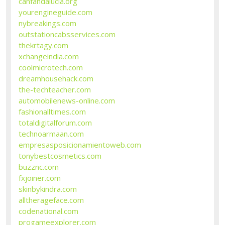
canfandalucia.org
yourengineguide.com
nybreakings.com
outstationcabsservices.com
thekrtagy.com
xchangeindia.com
coolmicrotech.com
dreamhousehack.com
the-techteacher.com
automobilenews-online.com
fashionalltimes.com
totaldigitalforum.com
technoarmaan.com
empresasposicionamientoweb.com
tonybestcosmetics.com
buzznc.com
fxjoiner.com
skinbykindra.com
alltherageface.com
codenational.com
progameexplorer.com