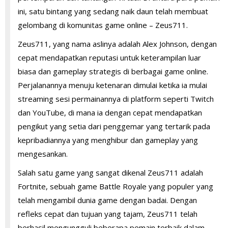
ini, satu bintang yang sedang naik daun telah membuat
gelombang di komunitas game online – Zeus711.
Zeus711, yang nama aslinya adalah Alex Johnson, dengan
cepat mendapatkan reputasi untuk keterampilan luar
biasa dan gameplay strategis di berbagai game online.
Perjalanannya menuju ketenaran dimulai ketika ia mulai
streaming sesi permainannya di platform seperti Twitch
dan YouTube, di mana ia dengan cepat mendapatkan
pengikut yang setia dari penggemar yang tertarik pada
kepribadiannya yang menghibur dan gameplay yang
mengesankan.
Salah satu game yang sangat dikenal Zeus711 adalah
Fortnite, sebuah game Battle Royale yang populer yang
telah mengambil dunia game dengan badai. Dengan
refleks cepat dan tujuan yang tajam, Zeus711 telah
berhasil mengungguli beberapa pemain terbaik dalam