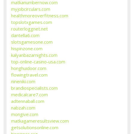
matkanumbernow.com
myjobcirculars.com
healthmoreoverfitness.com
topslotxgames.com
routerloggnet.net
dantella6.com
slotsgamesone.com
hispinzone.com
kalyanbazarnights.com
top-online-casino-usa.com
honghuidoor.com
flowingtravel.com
nineniki.com
brandiospecialists.com
medicalcare7.com
adtennaball.com
nabzah.com
mongive.com
matkagameresultsview.com
getsolutionsonline.com
hispinner.org