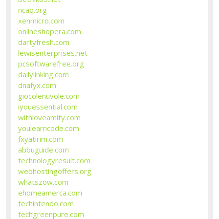
ncaq.org
xenmicro.com
onlineshopera.com
dartyfresh.com
lewisenterprises.net
pcsoftwarefree.org
dailylinking.com
dnafyx.com
giocolenuvole.com
iyouessential.com
withloveamity.com
youlearncode.com
fxyatirim.com
abbuguide.com
technologyresult.com
webhostingoffers.org
whatszow.com
ehomeamerca.com
techintendo.com
techgreenpure.com