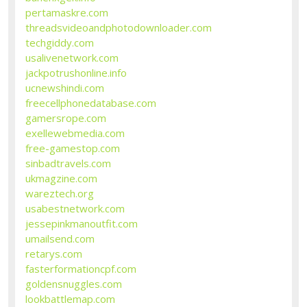
pertamaskre.com
threadsvideoandphotodownloader.com
techgiddy.com
usalivenetwork.com
jackpotrushonline.info
ucnewshindi.com
freecellphonedatabase.com
gamersrope.com
exellewebmedia.com
free-gamestop.com
sinbadtravels.com
ukmagzine.com
wareztech.org
usabestnetwork.com
jessepinkmanoutfit.com
umailsend.com
retarys.com
fasterformationcpf.com
goldensnuggles.com
lookbattlemap.com