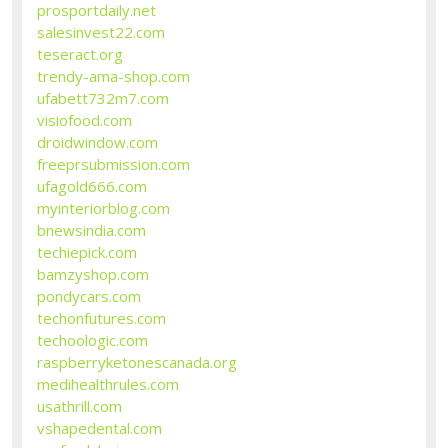
prosportdaily.net
salesinvest22.com
teseract.org
trendy-ama-shop.com
ufabett732m7.com
visiofood.com
droidwindow.com
freeprsubmission.com
ufagold666.com
myinteriorblog.com
bnewsindia.com
techiepick.com
bamzyshop.com
pondycars.com
techonfutures.com
techoologic.com
raspberryketonescanada.org
medihealthrules.com
usathrill.com
vshapedental.com