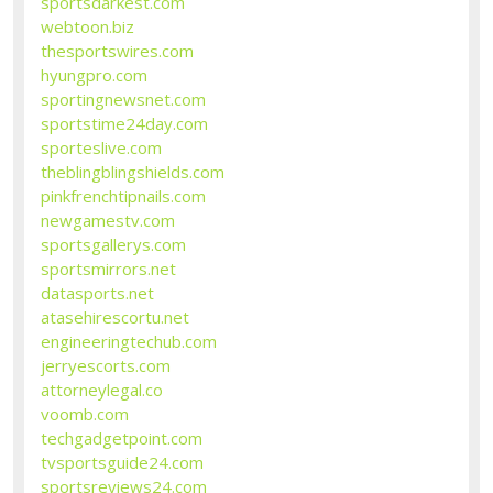
sportsdarkest.com
webtoon.biz
thesportswires.com
hyungpro.com
sportingnewsnet.com
sportstime24day.com
sporteslive.com
theblingblingshields.com
pinkfrenchtipnails.com
newgamestv.com
sportsgallerys.com
sportsmirrors.net
datasports.net
atasehirescortu.net
engineeringtechub.com
jerryescorts.com
attorneylegal.co
voomb.com
techgadgetpoint.com
tvsportsguide24.com
sportsreviews24.com