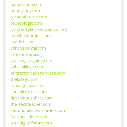
bamzyshop.com
pondycars.com
techonfutures.com
techoologic.com
raspberryketonescanada.org
medihealthrules.com
usathrill.com
vshapedental.com
canfandalucia.org
yourengineguide.com
nybreakings.com
outstationcabsservices.com
thekrtagy.com
xchangeindia.com
coolmicrotech.com
dreamhousehack.com
the-techteacher.com
automobilenews-online.com
fashionalltimes.com
totaldigitalforum.com