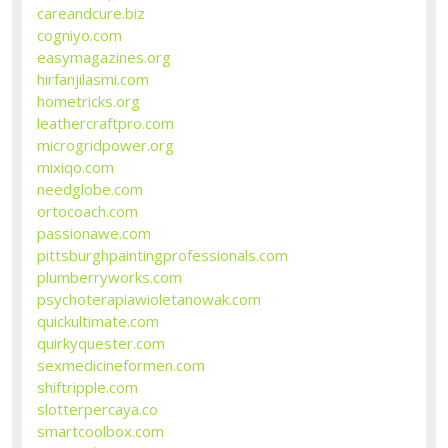
careandcure.biz
cogniyo.com
easymagazines.org
hirfanjilasmi.com
hometricks.org
leathercraftpro.com
microgridpower.org
mixiqo.com
needglobe.com
ortocoach.com
passionawe.com
pittsburghpaintingprofessionals.com
plumberryworks.com
psychoterapiawioletanowak.com
quickultimate.com
quirkyquester.com
sexmedicineformen.com
shiftripple.com
slotterpercaya.co
smartcoolbox.com