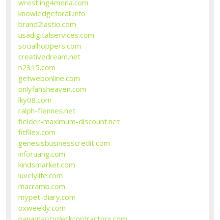
wrestling4mena.com
knowledgeforall.info
brand2lastio.com
usadigitalservices.com
socialhoppers.com
creativedream.net
n2315.com
getwebonline.com
onlyfansheaven.com
lky08.com
ralph-fiennes.net
fielder-maximum-discount.net
fitfllex.com
genesisbusinesscredit.com
inforuang.com
kindsmarket.com
luvelylife.com
macramb.com
mypet-diary.com
oxweekly.com
panamacitydeckcontractors.com