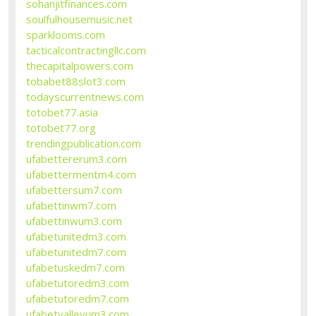
sohanjitfinances.com
soulfulhousemusic.net
sparklooms.com
tacticalcontractingllc.com
thecapitalpowers.com
tobabet88slot3.com
todayscurrentnews.com
totobet77.asia
totobet77.org
trendingpublication.com
ufabettererum3.com
ufabettermentm4.com
ufabettersum7.com
ufabettinwm7.com
ufabettinwum3.com
ufabetunitedm3.com
ufabetunitedm7.com
ufabetuskedm7.com
ufabetutoredm3.com
ufabetutoredm7.com
ufabetvalleyum3.com