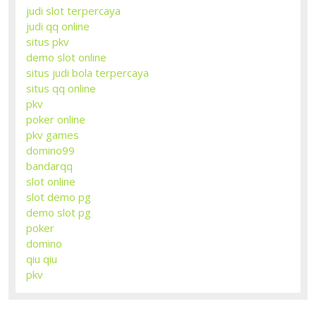
judi slot terpercaya
judi qq online
situs pkv
demo slot online
situs judi bola terpercaya
situs qq online
pkv
poker online
pkv games
domino99
bandarqq
slot online
slot demo pg
demo slot pg
poker
domino
qiu qiu
pkv