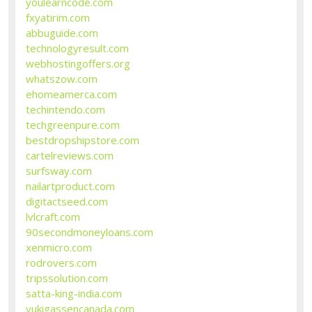
youlearncode.com
fxyatirim.com
abbuguide.com
technologyresult.com
webhostingoffers.org
whatszow.com
ehomeamerca.com
techintendo.com
techgreenpure.com
bestdropshipstore.com
cartelreviews.com
surfsway.com
nailartproduct.com
digitactseed.com
lvlcraft.com
90secondmoneyloans.com
xenmicro.com
rodrovers.com
tripssolution.com
satta-king-india.com
yukigassencanada.com