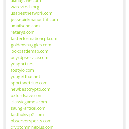
ukmagzine.com
wareztech.org
usabestnetwork.com
jessepinkmanoutfit.com
umailsend.com
retarys.com
fasterformationcpf.com
goldensnuggles.com
lookbattlemap.com
buyrdpservice.com
yesport.net
tostylo.com
yougetthat.net
sportsnetclub.com
newbestcrypto.com
oxfordsave.com
iclassicgames.com
saung-artikel.com
fasthokivip2.com
observersports.com
cryptominingplus.com