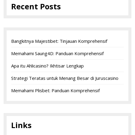
Recent Posts
Bangkitnya Majestibet: Tinjauan Komprehensif
Memahami Saung4D: Panduan Komprehensif
Apa itu Ahlicasino? Ikhtisar Lengkap
Strategi Teratas untuk Menang Besar di Juruscasino
Memahami Plisbet: Panduan Komprehensif
Links