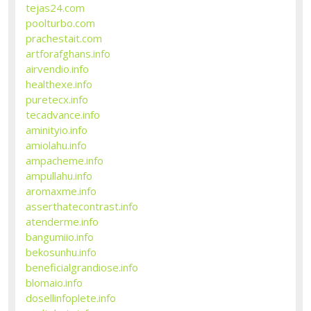
tejas24.com
poolturbo.com
prachestait.com
artforafghans.info
airvendio.info
healthexe.info
puretecx.info
tecadvance.info
aminityio.info
amiolahu.info
ampacheme.info
ampullahu.info
aromaxme.info
asserthatecontrast.info
atenderme.info
bangumiio.info
bekosunhu.info
beneficialgrandiose.info
blomaio.info
dosellinfoplete.info