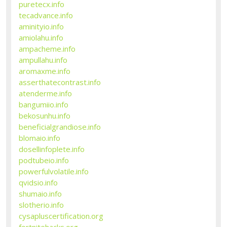
puretecx.info
tecadvance.info
aminityio.info
amiolahu.info
ampacheme.info
ampullahu.info
aromaxme.info
asserthatecontrast.info
atenderme.info
bangumiio.info
bekosunhu.info
beneficialgrandiose.info
blomaio.info
dosellinfoplete.info
podtubeio.info
powerfulvolatile.info
qvidsio.info
shumaio.info
slotherio.info
cysapluscertification.org
fortnitehacks.org