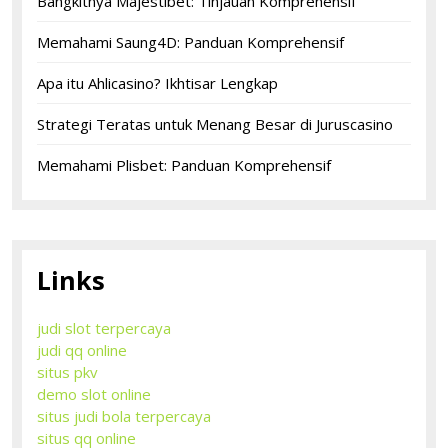
Bangkitnya Majestibet: Tinjauan Komprehensif
Memahami Saung4D: Panduan Komprehensif
Apa itu Ahlicasino? Ikhtisar Lengkap
Strategi Teratas untuk Menang Besar di Juruscasino
Memahami Plisbet: Panduan Komprehensif
Links
judi slot terpercaya
judi qq online
situs pkv
demo slot online
situs judi bola terpercaya
situs qq online