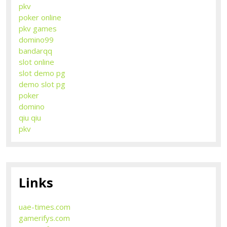
pkv
poker online
pkv games
domino99
bandarqq
slot online
slot demo pg
demo slot pg
poker
domino
qiu qiu
pkv
Links
uae-times.com
gamerifys.com