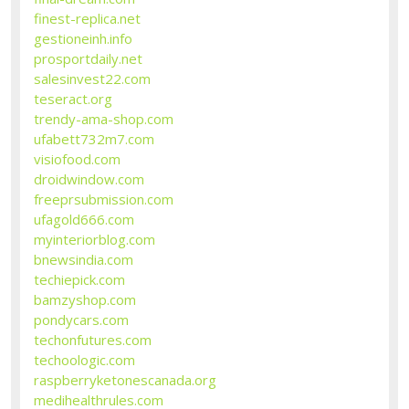
finest-replica.net
gestioneinh.info
prosportdaily.net
salesinvest22.com
teseract.org
trendy-ama-shop.com
ufabett732m7.com
visiofood.com
droidwindow.com
freeprsubmission.com
ufagold666.com
myinteriorblog.com
bnewsindia.com
techiepick.com
bamzyshop.com
pondycars.com
techonfutures.com
techoologic.com
raspberryketonescanada.org
medihealthrules.com