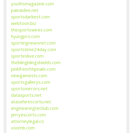
youthsmagazine.com
painaidee.net
sportsdarkest.com
webtoon.biz
thesportswires.com
hyungpro.com
sportingnewsnet.com
sportstime24day.com
sporteslive.com
theblingblingshields.com
pinkfrenchtipnails.com
newgamestv.com
sportsgallerys.com
sportsmirrors.net
datasports.net
atasehirescortu.net
engineeringtechub.com
jerryescorts.com
attorneylegal.co
voomb.com