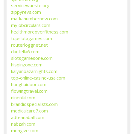
servicewueste.org
zippyrevs.com
matkanumbernow.com
myjobcirculars.com
healthmoreoverfitness.com
topslotxgames.com
routerloggnet.net
dantella6.com
slotsgamesone.com
hispinzone.com
kalyanbazarnights.com
top-online-casino-usa.com
honghuidoor.com
flowingtravel.com
nineniki.com
brandiospecialists.com
medicalcare7.com
adtennaball.com
nabzah.com
mongive.com