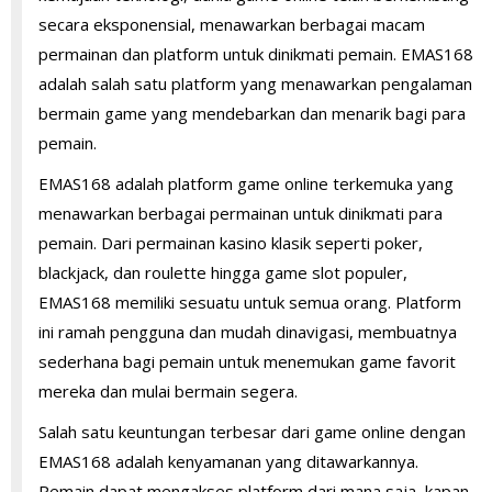
secara eksponensial, menawarkan berbagai macam
permainan dan platform untuk dinikmati pemain. EMAS168
adalah salah satu platform yang menawarkan pengalaman
bermain game yang mendebarkan dan menarik bagi para
pemain.
EMAS168 adalah platform game online terkemuka yang
menawarkan berbagai permainan untuk dinikmati para
pemain. Dari permainan kasino klasik seperti poker,
blackjack, dan roulette hingga game slot populer,
EMAS168 memiliki sesuatu untuk semua orang. Platform
ini ramah pengguna dan mudah dinavigasi, membuatnya
sederhana bagi pemain untuk menemukan game favorit
mereka dan mulai bermain segera.
Salah satu keuntungan terbesar dari game online dengan
EMAS168 adalah kenyamanan yang ditawarkannya.
Pemain dapat mengakses platform dari mana saja, kapan