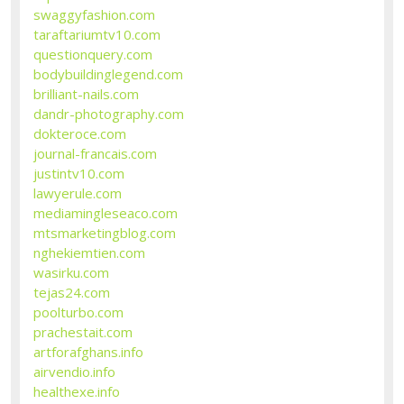
swaggyfashion.com
taraftariumtv10.com
questionquery.com
bodybuildinglegend.com
brilliant-nails.com
dandr-photography.com
dokteroce.com
journal-francais.com
justintv10.com
lawyerule.com
mediamingleseaco.com
mtsmarketingblog.com
nghekiemtien.com
wasirku.com
tejas24.com
poolturbo.com
prachestait.com
artforafghans.info
airvendio.info
healthexe.info