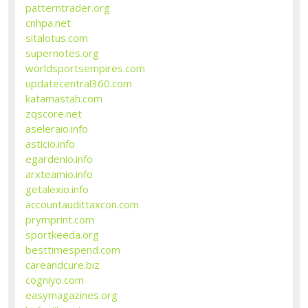
patterntrader.org
cnhpa.net
sitalotus.com
supernotes.org
worldsportsempires.com
updatecentral360.com
katamastah.com
zqscore.net
aseleraio.info
asticio.info
egardenio.info
arxteamio.info
getalexio.info
accountaudittaxcon.com
prymprint.com
sportkeeda.org
besttimespend.com
careandcure.biz
cogniyo.com
easymagazines.org