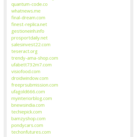
quantum-code.co
whatnews.me
final-dream.com
finest-replica.net
gestioneinh.info
prosportdaily.net
salesinvest22.com
teseract.org
trendy-ama-shop.com
ufabett732m7.com
visiofood.com
droidwindow.com
freeprsubmission.com
ufagold666.com
myinteriorblog.com
bnewsindia.com
techiepick.com
bamzyshop.com
pondycars.com
techonfutures.com