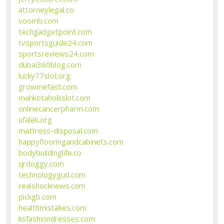
attorneylegal.co
voomb.com
techgadgetpoint.com
tvsportsguide24.com
sportsreviews24.com
dubai360blog.com
lucky77slot.org
growmefast.com
mahkotahokislot.com
onlinecancerpharm.com
ufalek.org
mattress-disposal.com
happyflooringandcabinets.com
bodybuildinglife.co
qrdoggy.com
technologygud.com
realshocknews.com
pickgb.com
healthmistakes.com
ksfashiondresses.com