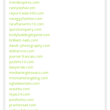
trendinspires.com
rannyephul.com
reportradar360.com
swaggyfashion.com
taraftariumtv10.com
questionquery.com
bodybuildinglegend.com
brilliant-nails.com
dandr-photography.com
dokteroce.com
journal-francais.com
justintv10.com
lawyerule.com
mediamingleseaco.com
mtsmarketingblog.com
nghekiemtien.com
wasirku.com
tejas24.com
poolturbo.com
prachestait.com