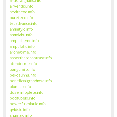
artforafghans.info
airvendio.info
healthexe.info
puretecx.info
tecadvance.info
aminityio.info
amiolahu.info
ampacheme.info
ampullahu.info
aromaxme.info
asserthatecontrast.info
atenderme.info
bangumiio.info
bekosunhu.info
beneficialgrandiose.info
blomaio.info
dosellinfoplete.info
podtubeio.info
powerfulvolatile.info
qvidsio.info
shumaio.info