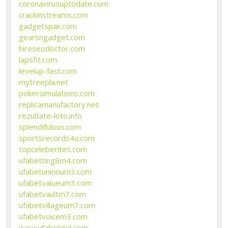
coronavirusuptodate.com
crackinstreams.com
gadgetspak.com
gearsngadget.com
hireseodoctor.com
lapsfit.com
levelup-fast.com
mytreepla.net
pokersimulations.com
replicamanufactory.net
rezultate-loto.info
splendifulous.com
sportsrecords4u.com
topceleberites.com
ufabetting8m4.com
ufabetunionum3.com
ufabetvalueum3.com
ufabetvaultm7.com
ufabetvillageum7.com
ufabetvoicem3.com
waveufabetm4.com