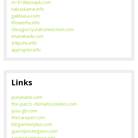
m-918kissapk.com
nabavkame.info
gakbiasa.com
iflowerhu.info
chicagocrystalconnection.com
imanabadii.com
trilipohu.info
appruptio.info
Links
punjwanis.com
the-parcs-clematiscondos.com
jusu-gb.com
thecarepet.com
blogwriterplus.com
guestpostingseo.com
casinogambitpro.info