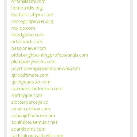
hirfanjilasmi.com
hometricks.org
leathercraftpro.com
microgridpower.org
mixiqo.com
needglobe.com
ortocoach.com
passionawe.com
pittsburghpaintingprofessionals.com
plumberryworks.com
psychoterapiawioletanowak.com
quickultimate.com
quirkyquester.com
sexmedicineformen.com
shiftripple.com
slotterpercaya.co
smartcoolbox.com
sohanjitfinances.com
soulfulhousemusic.net
sparklooms.com
tacticalcontractingllc.com