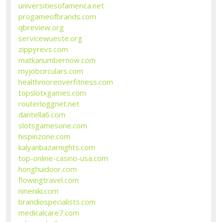
universitiesofamerica.net
progameofbrands.com
qbreview.org
servicewueste.org
zippyrevs.com
matkanumbernow.com
myjobcirculars.com
healthmoreoverfitness.com
topslotxgames.com
routerloggnet.net
dantella6.com
slotsgamesone.com
hispinzone.com
kalyanbazarnights.com
top-online-casino-usa.com
honghuidoor.com
flowingtravel.com
nineniki.com
brandiospecialists.com
medicalcare7.com