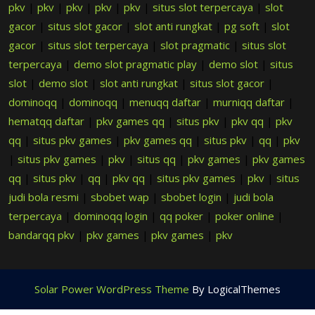
pkv
|
pkv
|
pkv
|
pkv
|
pkv
|
situs slot terpercaya
|
slot
gacor
|
situs slot gacor
|
slot anti rungkat
|
pg soft
|
slot
gacor
|
situs slot terpercaya
|
slot pragmatic
|
situs slot
terpercaya
|
demo slot pragmatic play
|
demo slot
|
situs
slot
|
demo slot
|
slot anti rungkat
|
situs slot gacor
|
dominoqq
|
dominoqq
|
menuqq daftar
|
murniqq daftar
|
hematqq daftar
|
pkv games qq
|
situs pkv
|
pkv qq
|
pkv
qq
|
situs pkv games
|
pkv games qq
|
situs pkv
|
qq
|
pkv
|
situs pkv games
|
pkv
|
situs qq
|
pkv games
|
pkv games
qq
|
situs pkv
|
qq
|
pkv qq
|
situs pkv games
|
pkv
|
situs
judi bola resmi
|
sbobet wap
|
sbobet login
|
judi bola
terpercaya
|
dominoqq login
|
qq poker
|
poker online
|
bandarqq pkv
|
pkv games
|
pkv games
|
pkv
Solar Power WordPress Theme
By LogicalThemes