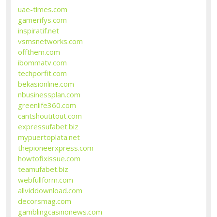
uae-times.com
gamerifys.com
inspiratif.net
vsmsnetworks.com
offthem.com
ibommatv.com
techporfit.com
bekasionline.com
nbusinessplan.com
greenlife360.com
cantshoutitout.com
expressufabet.biz
mypuertoplata.net
thepioneerxpress.com
howtofixissue.com
teamufabet.biz
webfullform.com
allviddownload.com
decorsmag.com
gamblingcasinonews.com