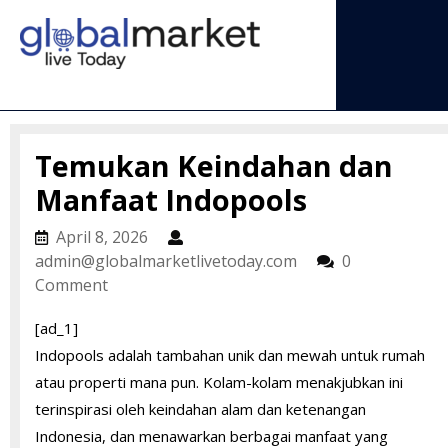
Skip
to
content
Open
Menu
Temukan Keindahan dan
Manfaat Indopools
April
April 8, 2026
8,
admin@globalmarke
admin@globalmarketlivetoday.com
0
2026
Comment
[ad_1]
Indopools adalah tambahan unik dan mewah untuk rumah
atau properti mana pun. Kolam-kolam menakjubkan ini
terinspirasi oleh keindahan alam dan ketenangan
Indonesia, dan menawarkan berbagai manfaat yang