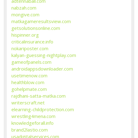
adtennaball.com
nabzah.com
mongive.com
matkagameresultsview.com
getsolutionsonline.com
hispinner.org
criticalinsurance.info
nokariposter.com
kalyan-guessing-nightplay.com
gameofpanels.com
androidappsdownloader.com
usetimenow.com
healthblow.com
gohelpmate.com
rajdhani-satta-matka.com
writerscraft.net
elearning-childprotection.com
wrestling4mena.com
knowledgeforall.info
brand2lastio.com
usadigitalservices.com