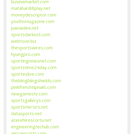
businemarket.com
matahari88play.net
moneydescriptor.com
youthsmagazine.com
painaidee.net
sportsdarkest.com
webtoon.biz
thesportswires.com
hyungpro.com
sportingnewsnet.com
sportstime24day.com
sporteslive.com
theblingblingshields.com
pinkfrenchtipnails.com
newgamestv.com
sportsgallerys.com
sportsmirrors.net
datasports.net
atasehirescortu.net
engineeringtechub.com
jerryescorts.com