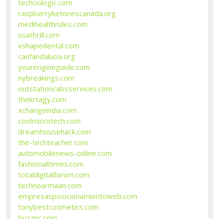
techoologic.com
raspberryketonescanada.org
medihealthrules.com
usathrill.com
vshapedental.com
canfandalucia.org
yourengineguide.com
nybreakings.com
outstationcabsservices.com
thekrtagy.com
xchangeindia.com
coolmicrotech.com
dreamhousehack.com
the-techteacher.com
automobilenews-online.com
fashionalltimes.com
totaldigitalforum.com
technoarmaan.com
empresasposicionamientoweb.com
tonybestcosmetics.com
buzznc.com