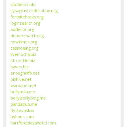
slotherio.info
cysapluscertification.org
fortnitehacks.org
loginsearch.org
aodecor.org
donorsmatch.org
nowtimes.org
casinoeing.org
livemocha.biz
streetlife.biz
hyves.biz
enoughinfo.net
pinhive.net
warnabet.net
bollym4u.me
bolly2tollyblog.me
pandaclub.me
flyttevask.io
byhous.com
hartfordplazahotel.com