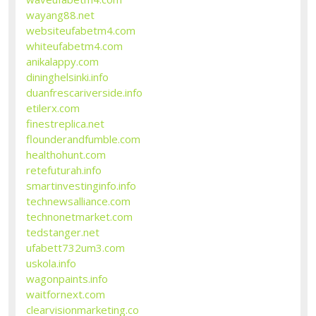
wayang88.net
websiteufabetm4.com
whiteufabetm4.com
anikalappy.com
dininghelsinki.info
duanfrescariverside.info
etilerx.com
finestreplica.net
flounderandfumble.com
healthohunt.com
retefuturah.info
smartinvestinginfo.info
technewsalliance.com
technonetmarket.com
tedstanger.net
ufabett732um3.com
uskola.info
wagonpaints.info
waitfornext.com
clearvisionmarketing.co