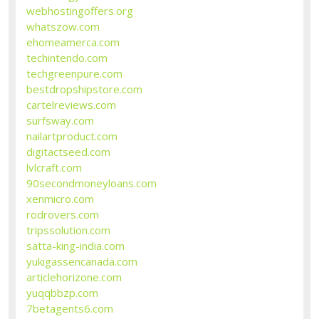
webhostingoffers.org
whatszow.com
ehomeamerca.com
techintendo.com
techgreenpure.com
bestdropshipstore.com
cartelreviews.com
surfsway.com
nailartproduct.com
digitactseed.com
lvlcraft.com
90secondmoneyloans.com
xenmicro.com
rodrovers.com
tripssolution.com
satta-king-india.com
yukigassencanada.com
articlehorizone.com
yuqqbbzp.com
7betagents6.com