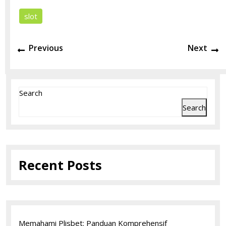
slot
Post
Previous
N
Previous
Next
navigation
post:
po
Search
Search
Recent Posts
Memahami Plisbet: Panduan Komprehensif