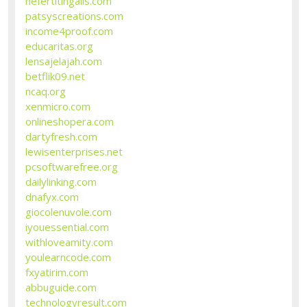
nefertitingalls.com
patsyscreations.com
income4proof.com
educaritas.org
lensajelajah.com
betflik09.net
ncaq.org
xenmicro.com
onlineshopera.com
dartyfresh.com
lewisenterprises.net
pcsoftwarefree.org
dailylinking.com
dnafyx.com
giocolenuvole.com
iyouessential.com
withloveamity.com
youlearncode.com
fxyatirim.com
abbuguide.com
technologyresult.com