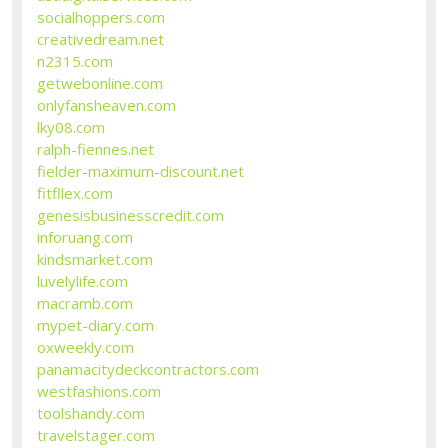
socialhoppers.com
creativedream.net
n2315.com
getwebonline.com
onlyfansheaven.com
lky08.com
ralph-fiennes.net
fielder-maximum-discount.net
fitfllex.com
genesisbusinesscredit.com
inforuang.com
kindsmarket.com
luvelylife.com
macramb.com
mypet-diary.com
oxweekly.com
panamacitydeckcontractors.com
westfashions.com
toolshandy.com
travelstager.com