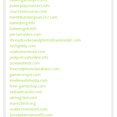
pokerplaymasters.info
courseoncourse.com
bantinbatdongsan247.com
bahednog.info
bahenxgek.info
pertamaskre.com
threadsvideoandphotodownloader.com
techgiddy.com
usalivenetwork.com
jackpotrushonline.info
ucnewshindi.com
freecellphonedatabase.com
gamersrope.com
exellewebmedia.com
free-gamestop.com
sinbadtravels.com
ukmagzine.com
wareztech.org
usabestnetwork.com
jessepinkmanoutfit.com