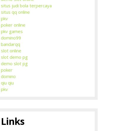
situs judi bola terpercaya
situs qq online
pkv
poker online
pkv games
domino99
bandarqq
slot online
slot demo pg
demo slot pg
poker
domino
qiu qiu
pkv
Links