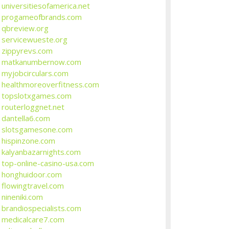
universitiesofamerica.net
progameofbrands.com
qbreview.org
servicewueste.org
zippyrevs.com
matkanumbernow.com
myjobcirculars.com
healthmoreoverfitness.com
topslotxgames.com
routerloggnet.net
dantella6.com
slotsgamesone.com
hispinzone.com
kalyanbazarnights.com
top-online-casino-usa.com
honghuidoor.com
flowingtravel.com
nineniki.com
brandiospecialists.com
medicalcare7.com