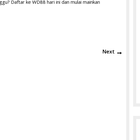
gu? Daftar ke WD88 hari ini dan mulai mainkan
Next
Next
post: