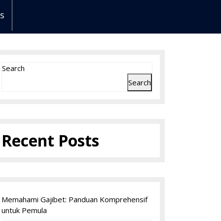
IS
Search
Search
Recent Posts
Memahami Gajibet: Panduan Komprehensif
untuk Pemula