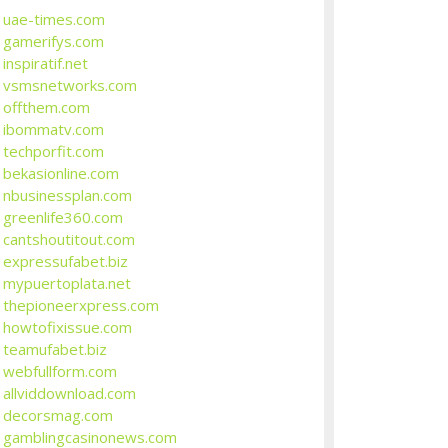
uae-times.com
gamerifys.com
inspiratif.net
vsmsnetworks.com
offthem.com
ibommatv.com
techporfit.com
bekasionline.com
nbusinessplan.com
greenlife360.com
cantshoutitout.com
expressufabet.biz
mypuertoplata.net
thepioneerxpress.com
howtofixissue.com
teamufabet.biz
webfullform.com
allviddownload.com
decorsmag.com
gamblingcasinonews.com