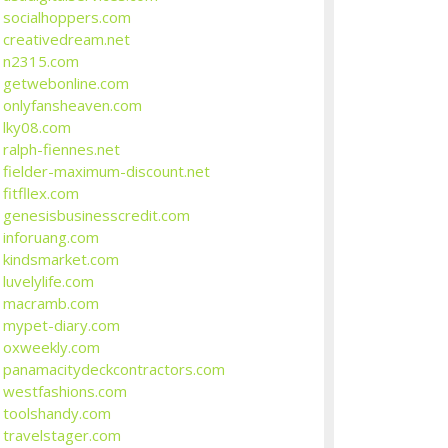
socialhoppers.com
creativedream.net
n2315.com
getwebonline.com
onlyfansheaven.com
lky08.com
ralph-fiennes.net
fielder-maximum-discount.net
fitfllex.com
genesisbusinesscredit.com
inforuang.com
kindsmarket.com
luvelylife.com
macramb.com
mypet-diary.com
oxweekly.com
panamacitydeckcontractors.com
westfashions.com
toolshandy.com
travelstager.com