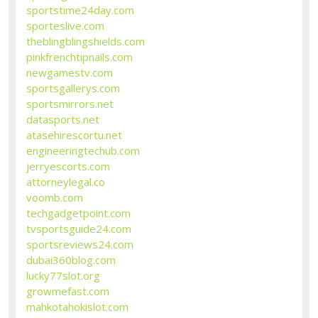
sportstime24day.com
sporteslive.com
theblingblingshields.com
pinkfrenchtipnails.com
newgamestv.com
sportsgallerys.com
sportsmirrors.net
datasports.net
atasehirescortu.net
engineeringtechub.com
jerryescorts.com
attorneylegal.co
voomb.com
techgadgetpoint.com
tvsportsguide24.com
sportsreviews24.com
dubai360blog.com
lucky77slot.org
growmefast.com
mahkotahokislot.com