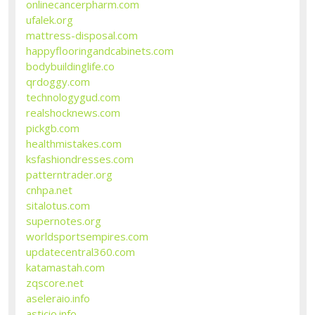
onlinecancerpharm.com
ufalek.org
mattress-disposal.com
happyflooringandcabinets.com
bodybuildinglife.co
qrdoggy.com
technologygud.com
realshocknews.com
pickgb.com
healthmistakes.com
ksfashiondresses.com
patterntrader.org
cnhpa.net
sitalotus.com
supernotes.org
worldsportsempires.com
updatecentral360.com
katamastah.com
zqscore.net
aseleraio.info
asticio.info