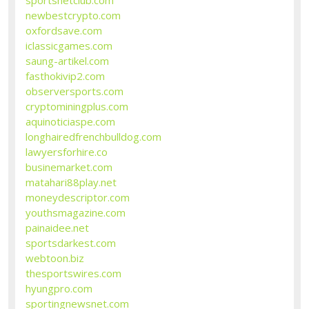
newbestcrypto.com
oxfordsave.com
iclassicgames.com
saung-artikel.com
fasthokivip2.com
observersports.com
cryptominingplus.com
aquinoticiaspe.com
longhairedfrenchbulldog.com
lawyersforhire.co
businemarket.com
matahari88play.net
moneydescriptor.com
youthsmagazine.com
painaidee.net
sportsdarkest.com
webtoon.biz
thesportswires.com
hyungpro.com
sportingnewsnet.com