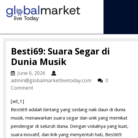
Skip
to
content
Open
Menu
Besti69: Suara Segar di
Dunia Musik
June
June 6, 2026
6,
admin@globalmarke
admin@globalmarketlivetoday.com
0
2026
Comment
[ad_1]
Besti69 adalah bintang yang sedang naik daun di dunia
musik, menawarkan suara segar dan unik yang memikat
pendengar di seluruh dunia. Dengan vokalnya yang kuat,
suara inovatif, dan lirik yang menyentuh hati, Besti69