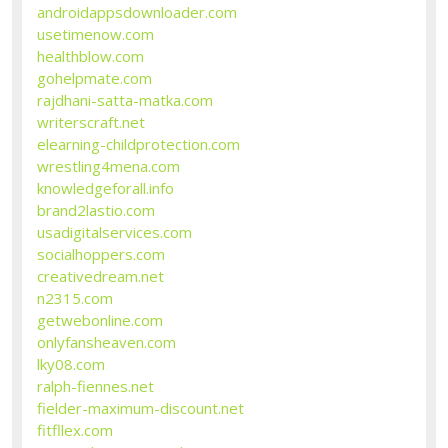
androidappsdownloader.com
usetimenow.com
healthblow.com
gohelpmate.com
rajdhani-satta-matka.com
writerscraft.net
elearning-childprotection.com
wrestling4mena.com
knowledgeforall.info
brand2lastio.com
usadigitalservices.com
socialhoppers.com
creativedream.net
n2315.com
getwebonline.com
onlyfansheaven.com
lky08.com
ralph-fiennes.net
fielder-maximum-discount.net
fitfllex.com