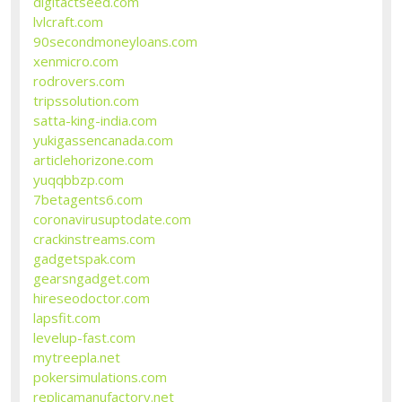
digitactseed.com
lvlcraft.com
90secondmoneyloans.com
xenmicro.com
rodrovers.com
tripssolution.com
satta-king-india.com
yukigassencanada.com
articlehorizone.com
yuqqbbzp.com
7betagents6.com
coronavirusuptodate.com
crackinstreams.com
gadgetspak.com
gearsngadget.com
hireseodoctor.com
lapsfit.com
levelup-fast.com
mytreepla.net
pokersimulations.com
replicamanufactory.net