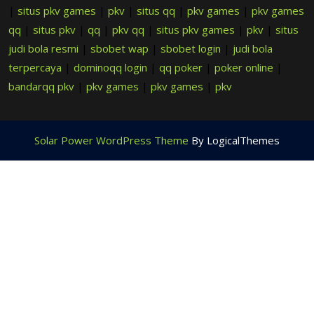
|
situs pkv games
|
pkv
|
situs qq
|
pkv games
|
pkv games
qq
|
situs pkv
|
qq
|
pkv qq
|
situs pkv games
|
pkv
|
situs
judi bola resmi
|
sbobet wap
|
sbobet login
|
judi bola
terpercaya
|
dominoqq login
|
qq poker
|
poker online
|
bandarqq pkv
|
pkv games
|
pkv games
|
pkv
Solar Power WordPress Theme
By LogicalThemes