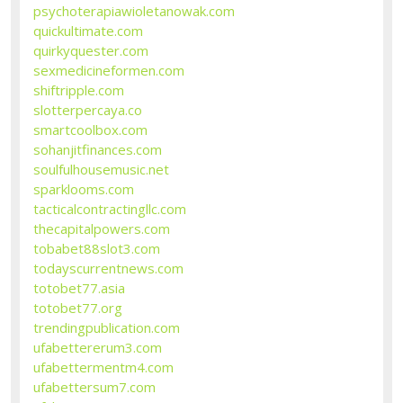
psychoterapiawioletanowak.com
quickultimate.com
quirkyquester.com
sexmedicineformen.com
shiftripple.com
slotterpercaya.co
smartcoolbox.com
sohanjitfinances.com
soulfulhousemusic.net
sparklooms.com
tacticalcontractingllc.com
thecapitalpowers.com
tobabet88slot3.com
todayscurrentnews.com
totobet77.asia
totobet77.org
trendingpublication.com
ufabettererum3.com
ufabettermentm4.com
ufabettersum7.com