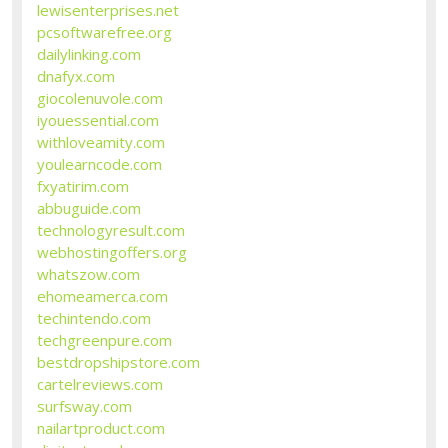
lewisenterprises.net
pcsoftwarefree.org
dailylinking.com
dnafyx.com
giocolenuvole.com
iyouessential.com
withloveamity.com
youlearncode.com
fxyatirim.com
abbuguide.com
technologyresult.com
webhostingoffers.org
whatszow.com
ehomeamerca.com
techintendo.com
techgreenpure.com
bestdropshipstore.com
cartelreviews.com
surfsway.com
nailartproduct.com