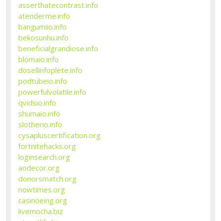
asserthatecontrast.info
atenderme.info
bangumiio.info
bekosunhu.info
beneficialgrandiose.info
blomaio.info
dosellinfoplete.info
podtubeio.info
powerfulvolatile.info
qvidsio.info
shumaio.info
slotherio.info
cysapluscertification.org
fortnitehacks.org
loginsearch.org
aodecor.org
donorsmatch.org
nowtimes.org
casinoeing.org
livemocha.biz