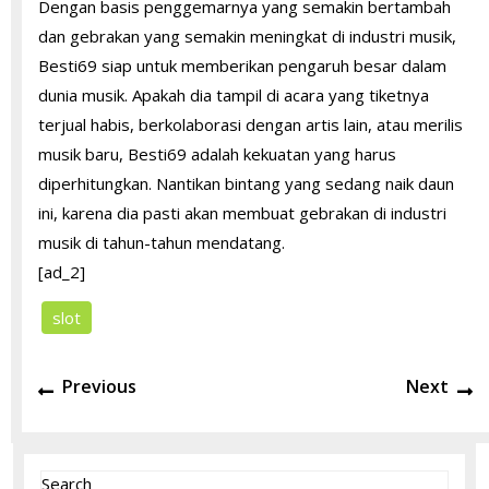
Dengan basis penggemarnya yang semakin bertambah
dan gebrakan yang semakin meningkat di industri musik,
Besti69 siap untuk memberikan pengaruh besar dalam
dunia musik. Apakah dia tampil di acara yang tiketnya
terjual habis, berkolaborasi dengan artis lain, atau merilis
musik baru, Besti69 adalah kekuatan yang harus
diperhitungkan. Nantikan bintang yang sedang naik daun
ini, karena dia pasti akan membuat gebrakan di industri
musik di tahun-tahun mendatang.
[ad_2]
slot
Post
Previous
N
Previous
Next
navigation
post:
po
Search