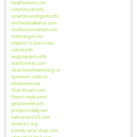
healthohunt.com
retefuturah.info
smartinvestinginfo.info
technewsalliance.com
technonetmarket.com
tedstanger.net
ufabett732um3.com
uskola.info
wagonpaints.info
waitfornext.com
clearvisionmarketing.co
quantum-code.co
whatnews.me
final-dream.com
finest-replica.net
gestioneinh.info
prosportdaily.net
salesinvest22.com
teseract.org
trendy-ama-shop.com
ufabett732m7.com