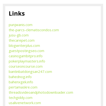
Links
punjwanis.com
the-parcs-clematiscondos.com
jusu-gb.com
thecarepet.com
blogwriterplus.com
guestpostingseo.com
casinogambitpro.info
pokerplaymasters.info
courseoncourse.com
bantinbatdongsan247.com
bahednog.info
bahenxgek.info
pertamaskre.com
threadsvideoandphotodownloader.com
techgiddy.com
usalivenetwork.com