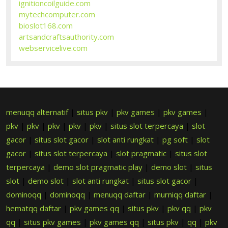
ignitioncoilguide.com
mytechcomputer.com
bioslot168.com
artsandcraftsauthority.com
webservicelive.com
menuqq alternatif
|
situs pkv
|
pkv games
|
pkv games
|
pkv
|
pkv
|
pkv
|
pkv
|
pkv
|
situs slot terpercaya
|
slot
gacor
|
situs slot gacor
|
slot anti rungkat
|
pg soft
|
slot
gacor
|
situs slot terpercaya
|
slot pragmatic
|
situs slot
terpercaya
|
demo slot pragmatic play
|
demo slot
|
situs
slot
|
demo slot
|
slot anti rungkat
|
situs slot gacor
|
dominoqq
|
dominoqq
|
menuqq daftar
|
murniqq daftar
|
hematqq daftar
|
pkv games qq
|
situs pkv
|
pkv qq
|
pkv
qq
|
situs pkv games
|
pkv games qq
|
situs pkv
|
qq
|
pkv