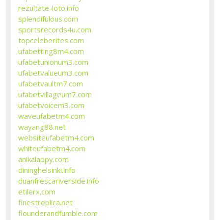
rezultate-loto.info
splendifulous.com
sportsrecords4u.com
topceleberites.com
ufabetting8m4.com
ufabetunionum3.com
ufabetvalueum3.com
ufabetvaultm7.com
ufabetvillageum7.com
ufabetvoicem3.com
waveufabetm4.com
wayang88.net
websiteufabetm4.com
whiteufabetm4.com
anikalappy.com
dininghelsinki.info
duanfrescariverside.info
etilerx.com
finestreplica.net
flounderandfumble.com