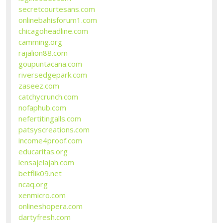
secretcourtesans.com
onlinebahisforum1.com
chicagoheadline.com
camming.org
rajalion88.com
goupuntacana.com
riversedgepark.com
zaseez.com
catchycrunch.com
nofaphub.com
nefertitingalls.com
patsyscreations.com
income4proof.com
educaritas.org
lensajelajah.com
betflik09.net
ncaq.org
xenmicro.com
onlineshopera.com
dartyfresh.com