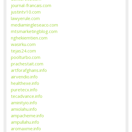
journal-francais.com
justintv10.com
lawyerule.com
mediamingleseaco.com
mtsmarketingblog.com
nghekiemtien.com
wasirku.com
tejas24.com
poolturbo.com
prachestait.com
artforafghans.info
airvendio.info
healthexe.info
puretecx.info
tecadvance.info
aminityio.info
amiolahu.info
ampacheme.info
ampullahu.info
aromaxme.info