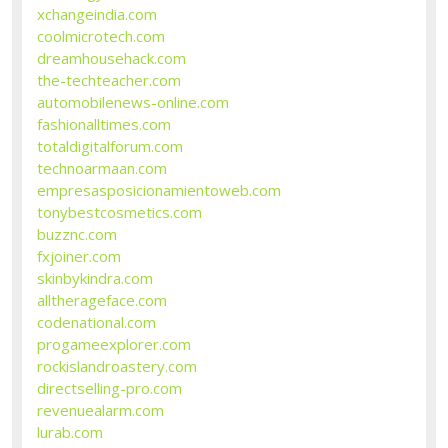
xchangeindia.com
coolmicrotech.com
dreamhousehack.com
the-techteacher.com
automobilenews-online.com
fashionalltimes.com
totaldigitalforum.com
technoarmaan.com
empresasposicionamientoweb.com
tonybestcosmetics.com
buzznc.com
fxjoiner.com
skinbykindra.com
alltherageface.com
codenational.com
progameexplorer.com
rockislandroastery.com
directselling-pro.com
revenuealarm.com
lurab.com