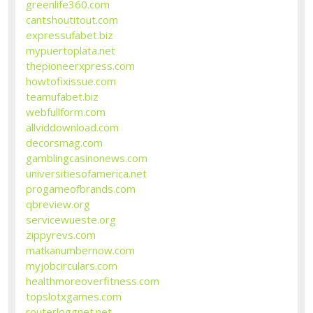
greenlife360.com
cantshoutitout.com
expressufabet.biz
mypuertoplata.net
thepioneerxpress.com
howtofixissue.com
teamufabet.biz
webfullform.com
allviddownload.com
decorsmag.com
gamblingcasinonews.com
universitiesofamerica.net
progameofbrands.com
qbreview.org
servicewueste.org
zippyrevs.com
matkanumbernow.com
myjobcirculars.com
healthmoreoverfitness.com
topslotxgames.com
routerloggnet.net