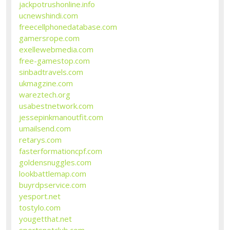
jackpotrushonline.info
ucnewshindi.com
freecellphonedatabase.com
gamersrope.com
exellewebmedia.com
free-gamestop.com
sinbadtravels.com
ukmagzine.com
wareztech.org
usabestnetwork.com
jessepinkmanoutfit.com
umailsend.com
retarys.com
fasterformationcpf.com
goldensnuggles.com
lookbattlemap.com
buyrdpservice.com
yesport.net
tostylo.com
yougetthat.net
sportsnetclub.com