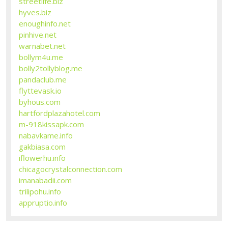
streetlife.biz
hyves.biz
enoughinfo.net
pinhive.net
warnabet.net
bollym4u.me
bolly2tollyblog.me
pandaclub.me
flyttevask.io
byhous.com
hartfordplazahotel.com
m-918kissapk.com
nabavkame.info
gakbiasa.com
iflowerhu.info
chicagocrystalconnection.com
imanabadii.com
trilipohu.info
appruptio.info