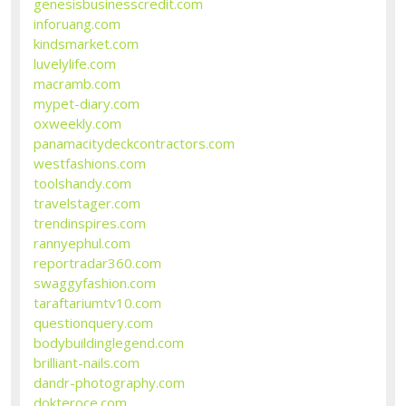
genesisbusinesscredit.com
inforuang.com
kindsmarket.com
luvelylife.com
macramb.com
mypet-diary.com
oxweekly.com
panamacitydeckcontractors.com
westfashions.com
toolshandy.com
travelstager.com
trendinspires.com
rannyephul.com
reportradar360.com
swaggyfashion.com
taraftariumtv10.com
questionquery.com
bodybuildinglegend.com
brilliant-nails.com
dandr-photography.com
dokteroce.com