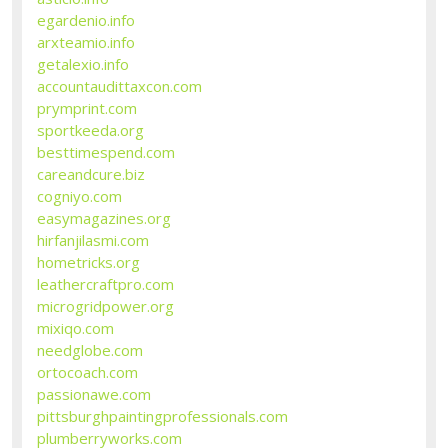
egardenio.info
arxteamio.info
getalexio.info
accountaudittaxcon.com
prymprint.com
sportkeeda.org
besttimespend.com
careandcure.biz
cogniyo.com
easymagazines.org
hirfanjilasmi.com
hometricks.org
leathercraftpro.com
microgridpower.org
mixiqo.com
needglobe.com
ortocoach.com
passionawe.com
pittsburghpaintingprofessionals.com
plumberryworks.com