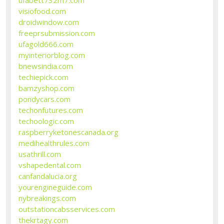
visiofood.com
droidwindow.com
freeprsubmission.com
ufagold666.com
myinteriorblog.com
bnewsindia.com
techiepick.com
bamzyshop.com
pondycars.com
techonfutures.com
techoologic.com
raspberryketonescanada.org
medihealthrules.com
usathrill.com
vshapedental.com
canfandalucia.org
yourengineguide.com
nybreakings.com
outstationcabsservices.com
thekrtagy.com