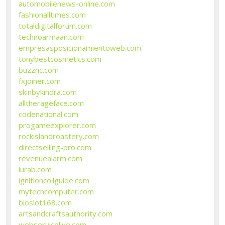
automobilenews-online.com
fashionalltimes.com
totaldigitalforum.com
technoarmaan.com
empresasposicionamientoweb.com
tonybestcosmetics.com
buzznc.com
fxjoiner.com
skinbykindra.com
alltherageface.com
codenational.com
progameexplorer.com
rockislandroastery.com
directselling-pro.com
revenuealarm.com
lurab.com
ignitioncoilguide.com
mytechcomputer.com
bioslot168.com
artsandcraftsauthority.com
webservicelive.com