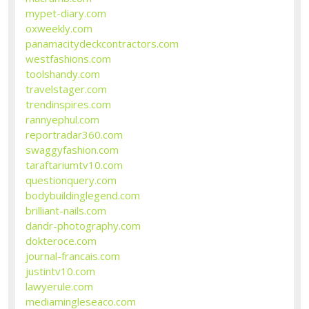
mypet-diary.com
oxweekly.com
panamacitydeckcontractors.com
westfashions.com
toolshandy.com
travelstager.com
trendinspires.com
rannyephul.com
reportradar360.com
swaggyfashion.com
taraftariumtv10.com
questionquery.com
bodybuildinglegend.com
brilliant-nails.com
dandr-photography.com
dokteroce.com
journal-francais.com
justintv10.com
lawyerule.com
mediamingleseaco.com