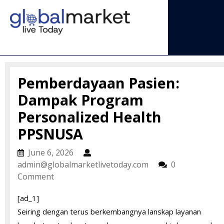
Skip
to
content
Open
Menu
Pemberdayaan Pasien:
Dampak Program
Personalized Health
PPSNUSA
June
June 6, 2026
6,
admin@globalmarke
admin@globalmarketlivetoday.com
0
2026
Comment
[ad_1]
Seiring dengan terus berkembangnya lanskap layanan