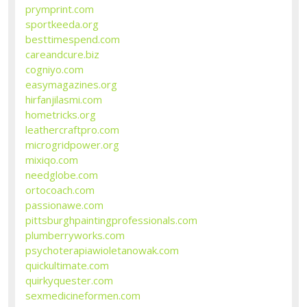
prymprint.com
sportkeeda.org
besttimespend.com
careandcure.biz
cogniyo.com
easymagazines.org
hirfanjilasmi.com
hometricks.org
leathercraftpro.com
microgridpower.org
mixiqo.com
needglobe.com
ortocoach.com
passionawe.com
pittsburghpaintingprofessionals.com
plumberryworks.com
psychoterapiawioletanowak.com
quickultimate.com
quirkyquester.com
sexmedicineformen.com