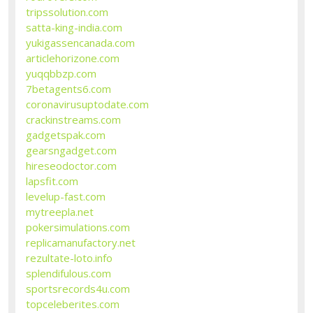
tripssolution.com
satta-king-india.com
yukigassencanada.com
articlehorizone.com
yuqqbbzp.com
7betagents6.com
coronavirusuptodate.com
crackinstreams.com
gadgetspak.com
gearsngadget.com
hireseodoctor.com
lapsfit.com
levelup-fast.com
mytreepla.net
pokersimulations.com
replicamanufactory.net
rezultate-loto.info
splendifulous.com
sportsrecords4u.com
topceleberites.com