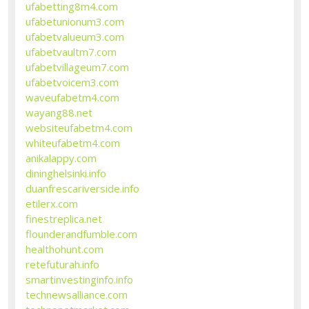
ufabetting8m4.com
ufabetunionum3.com
ufabetvalueum3.com
ufabetvaultm7.com
ufabetvillageum7.com
ufabetvoicem3.com
waveufabetm4.com
wayang88.net
websiteufabetm4.com
whiteufabetm4.com
anikalappy.com
dininghelsinki.info
duanfrescariverside.info
etilerx.com
finestreplica.net
flounderandfumble.com
healthohunt.com
retefuturah.info
smartinvestinginfo.info
technewsalliance.com