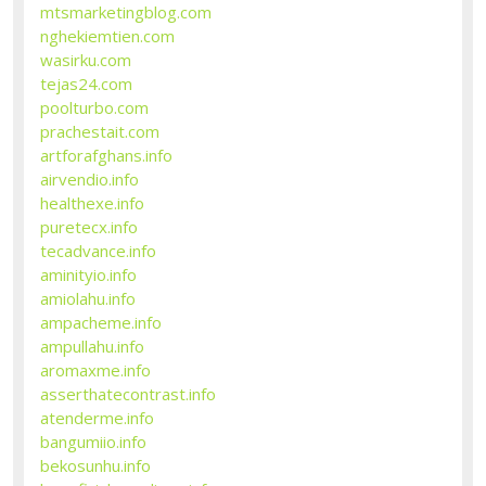
mtsmarketingblog.com
nghekiemtien.com
wasirku.com
tejas24.com
poolturbo.com
prachestait.com
artforafghans.info
airvendio.info
healthexe.info
puretecx.info
tecadvance.info
aminityio.info
amiolahu.info
ampacheme.info
ampullahu.info
aromaxme.info
asserthatecontrast.info
atenderme.info
bangumiio.info
bekosunhu.info