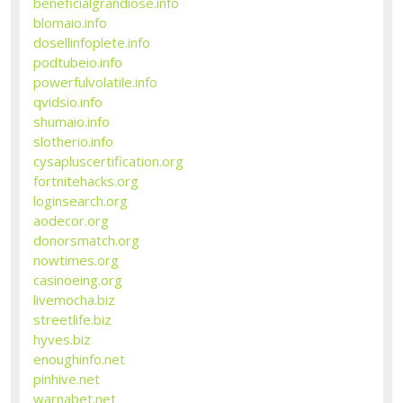
beneficialgrandiose.info
blomaio.info
dosellinfoplete.info
podtubeio.info
powerfulvolatile.info
qvidsio.info
shumaio.info
slotherio.info
cysapluscertification.org
fortnitehacks.org
loginsearch.org
aodecor.org
donorsmatch.org
nowtimes.org
casinoeing.org
livemocha.biz
streetlife.biz
hyves.biz
enoughinfo.net
pinhive.net
warnabet.net