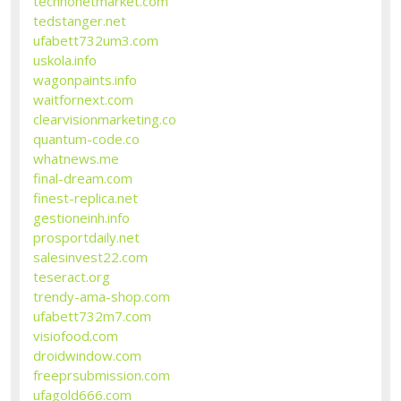
technonetmarket.com
tedstanger.net
ufabett732um3.com
uskola.info
wagonpaints.info
waitfornext.com
clearvisionmarketing.co
quantum-code.co
whatnews.me
final-dream.com
finest-replica.net
gestioneinh.info
prosportdaily.net
salesinvest22.com
teseract.org
trendy-ama-shop.com
ufabett732m7.com
visiofood.com
droidwindow.com
freeprsubmission.com
ufagold666.com