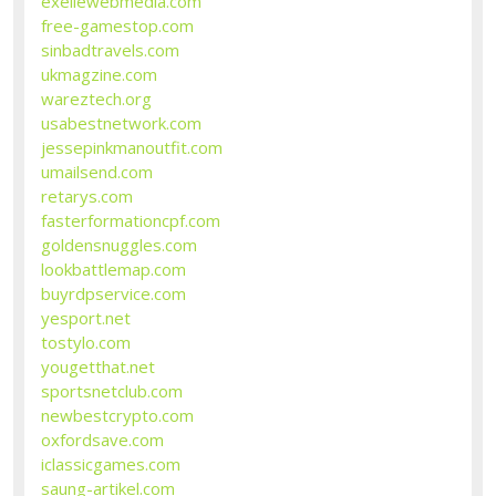
exellewebmedia.com
free-gamestop.com
sinbadtravels.com
ukmagzine.com
wareztech.org
usabestnetwork.com
jessepinkmanoutfit.com
umailsend.com
retarys.com
fasterformationcpf.com
goldensnuggles.com
lookbattlemap.com
buyrdpservice.com
yesport.net
tostylo.com
yougetthat.net
sportsnetclub.com
newbestcrypto.com
oxfordsave.com
iclassicgames.com
saung-artikel.com