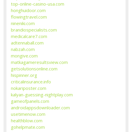
top-online-casino-usa.com
honghuidoor.com
flowingtravel.com
nineniki.com
brandiospecialists.com
medicalcare7.com
adtennaball.com
nabzah.com
mongive.com
matkagameresultsview.com
getsolutionsonline.com
hispinner.org
criticalinsurance.info
nokariposter.com
kalyan-guessing-nightplay.com
gameofpanels.com
androidappsdownloader.com
usetimenow.com
healthblow.com
gohelpmate.com