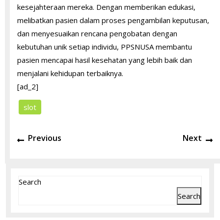
kesejahteraan mereka. Dengan memberikan edukasi,
melibatkan pasien dalam proses pengambilan keputusan,
dan menyesuaikan rencana pengobatan dengan
kebutuhan unik setiap individu, PPSNUSA membantu
pasien mencapai hasil kesehatan yang lebih baik dan
menjalani kehidupan terbaiknya.
[ad_2]
slot
Post
Previous
N
Previous
Next
navigation
post:
po
Search
Search