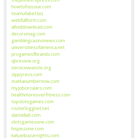
howtofixissue.com
teamufabet.biz
webfullform.com
allviddownload.com
decorsmag.com
gamblingcasinonews.com
universitiesofamerica.net
progameofbrands.com
qbreview.org
servicewueste.org
zippyrevs.com
matkanumbernow.com
myjobcirculars.com
healthmoreoverfitness.com
topslotxgames.com
routerloggnet.net
dantella6.com
slotsgamesone.com
hispinzone.com
kalyanbazarnights.com