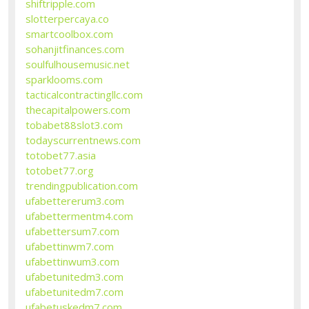
shiftripple.com
slotterpercaya.co
smartcoolbox.com
sohanjitfinances.com
soulfulhousemusic.net
sparklooms.com
tacticalcontractingllc.com
thecapitalpowers.com
tobabet88slot3.com
todayscurrentnews.com
totobet77.asia
totobet77.org
trendingpublication.com
ufabettererum3.com
ufabettermentm4.com
ufabettersum7.com
ufabettinwm7.com
ufabettinwum3.com
ufabetunitedm3.com
ufabetunitedm7.com
ufabetuskedm7.com