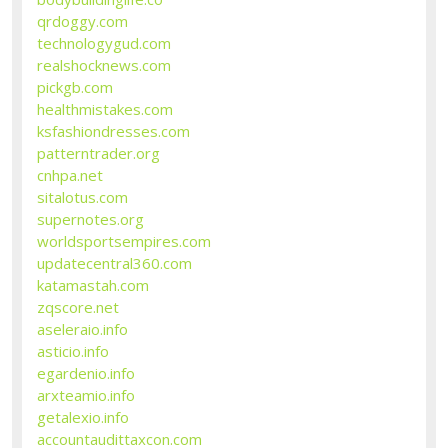
qrdoggy.com
technologygud.com
realshocknews.com
pickgb.com
healthmistakes.com
ksfashiondresses.com
patterntrader.org
cnhpa.net
sitalotus.com
supernotes.org
worldsportsempires.com
updatecentral360.com
katamastah.com
zqscore.net
aseleraio.info
asticio.info
egardenio.info
arxteamio.info
getalexio.info
accountaudittaxcon.com