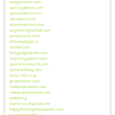
newgamestv.com
sportsgallerys.com
sportsmirrors.net
datasports.net
atasehirescortu.net
engineeringtechub.com
jerryescorts.com
attorneylegal.co
voomb.com
techgadgetpoint.com
tvsportsguide24.com
sportsreviews24.com
dubai360blog.com
lucky77slot.org
growmefast.com
mahkotahokislot.com
onlinecancerpharm.com
ufalek.org
mattress-disposal.com
happyflooringandcabinets.com
bodybuildinglife.co