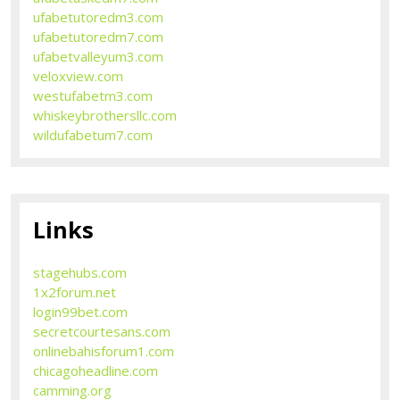
ufabetutoredm3.com
ufabetutoredm7.com
ufabetvalleyum3.com
veloxview.com
westufabetm3.com
whiskeybrothersllc.com
wildufabetum7.com
Links
stagehubs.com
1x2forum.net
login99bet.com
secretcourtesans.com
onlinebahisforum1.com
chicagoheadline.com
camming.org