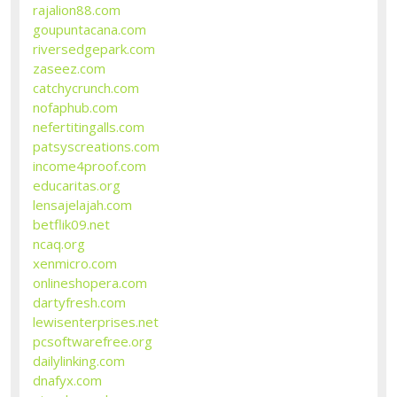
rajalion88.com
goupuntacana.com
riversedgepark.com
zaseez.com
catchycrunch.com
nofaphub.com
nefertitingalls.com
patsyscreations.com
income4proof.com
educaritas.org
lensajelajah.com
betflik09.net
ncaq.org
xenmicro.com
onlineshopera.com
dartyfresh.com
lewisenterprises.net
pcsoftwarefree.org
dailylinking.com
dnafyx.com