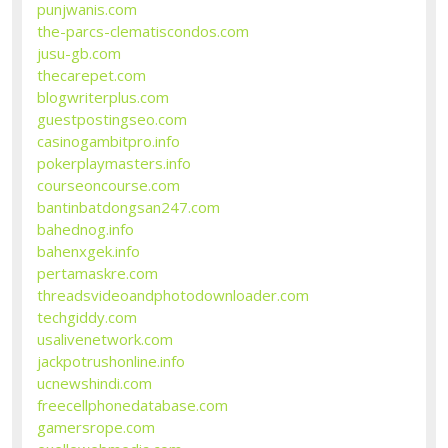
punjwanis.com
the-parcs-clematiscondos.com
jusu-gb.com
thecarepet.com
blogwriterplus.com
guestpostingseo.com
casinogambitpro.info
pokerplaymasters.info
courseoncourse.com
bantinbatdongsan247.com
bahednog.info
bahenxgek.info
pertamaskre.com
threadsvideoandphotodownloader.com
techgiddy.com
usalivenetwork.com
jackpotrushonline.info
ucnewshindi.com
freecellphonedatabase.com
gamersrope.com