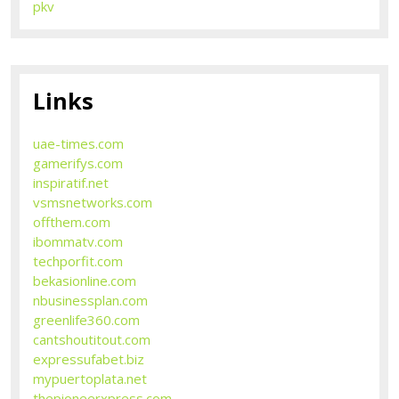
pkv
Links
uae-times.com
gamerifys.com
inspiratif.net
vsmsnetworks.com
offthem.com
ibommatv.com
techporfit.com
bekasionline.com
nbusinessplan.com
greenlife360.com
cantshoutitout.com
expressufabet.biz
mypuertoplata.net
thepioneerxpress.com