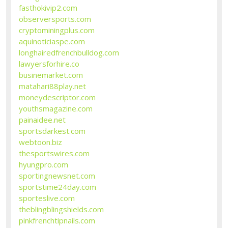
fasthokivip2.com
observersports.com
cryptominingplus.com
aquinoticiaspe.com
longhairedfrenchbulldog.com
lawyersforhire.co
businemarket.com
matahari88play.net
moneydescriptor.com
youthsmagazine.com
painaidee.net
sportsdarkest.com
webtoon.biz
thesportswires.com
hyungpro.com
sportingnewsnet.com
sportstime24day.com
sporteslive.com
theblingblingshields.com
pinkfrenchtipnails.com