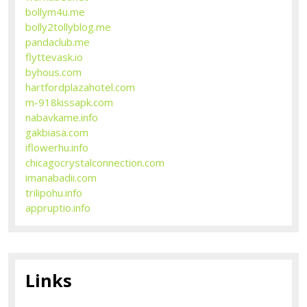
bollym4u.me
bolly2tollyblog.me
pandaclub.me
flyttevask.io
byhous.com
hartfordplazahotel.com
m-918kissapk.com
nabavkame.info
gakbiasa.com
iflowerhu.info
chicagocrystalconnection.com
imanabadii.com
trilipohu.info
appruptio.info
Links