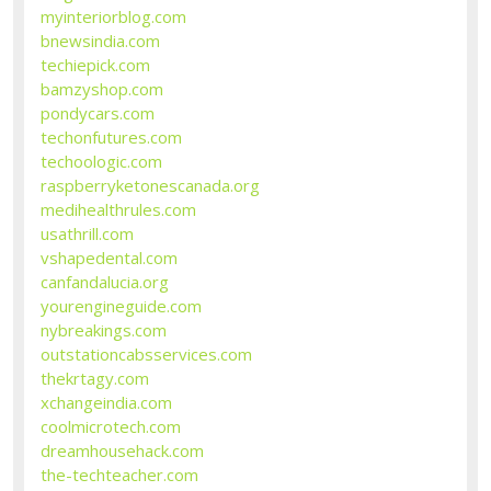
myinteriorblog.com
bnewsindia.com
techiepick.com
bamzyshop.com
pondycars.com
techonfutures.com
techoologic.com
raspberryketonescanada.org
medihealthrules.com
usathrill.com
vshapedental.com
canfandalucia.org
yourengineguide.com
nybreakings.com
outstationcabsservices.com
thekrtagy.com
xchangeindia.com
coolmicrotech.com
dreamhousehack.com
the-techteacher.com