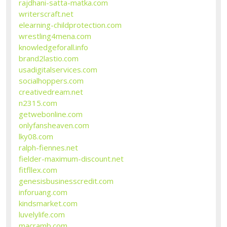
rajdhani-satta-matka.com
writerscraft.net
elearning-childprotection.com
wrestling4mena.com
knowledgeforall.info
brand2lastio.com
usadigitalservices.com
socialhoppers.com
creativedream.net
n2315.com
getwebonline.com
onlyfansheaven.com
lky08.com
ralph-fiennes.net
fielder-maximum-discount.net
fitfllex.com
genesisbusinesscredit.com
inforuang.com
kindsmarket.com
luvelylife.com
macramb.com