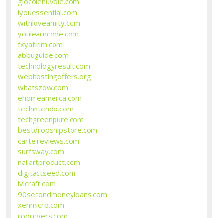
giocolenuvole.com
iyouessential.com
withloveamity.com
youlearncode.com
fxyatirim.com
abbuguide.com
technologyresult.com
webhostingoffers.org
whatszow.com
ehomeamerca.com
techintendo.com
techgreenpure.com
bestdropshipstore.com
cartelreviews.com
surfsway.com
nailartproduct.com
digitactseed.com
lvlcraft.com
90secondmoneyloans.com
xenmicro.com
rodrovers.com