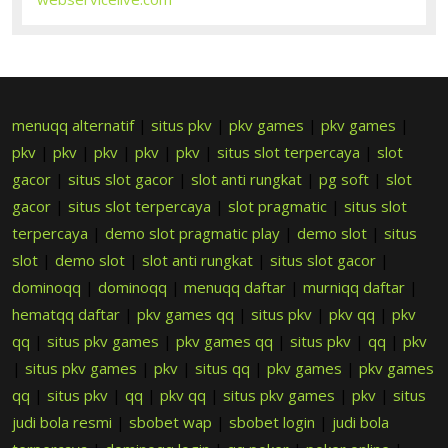
menuqq alternatif
|
situs pkv
|
pkv games
|
pkv games
|
pkv
|
pkv
|
pkv
|
pkv
|
pkv
|
situs slot terpercaya
|
slot
gacor
|
situs slot gacor
|
slot anti rungkat
|
pg soft
|
slot
gacor
|
situs slot terpercaya
|
slot pragmatic
|
situs slot
terpercaya
|
demo slot pragmatic play
|
demo slot
|
situs
slot
|
demo slot
|
slot anti rungkat
|
situs slot gacor
|
dominoqq
|
dominoqq
|
menuqq daftar
|
murniqq daftar
|
hematqq daftar
|
pkv games qq
|
situs pkv
|
pkv qq
|
pkv
qq
|
situs pkv games
|
pkv games qq
|
situs pkv
|
qq
|
pkv
|
situs pkv games
|
pkv
|
situs qq
|
pkv games
|
pkv games
qq
|
situs pkv
|
qq
|
pkv qq
|
situs pkv games
|
pkv
|
situs
judi bola resmi
|
sbobet wap
|
sbobet login
|
judi bola