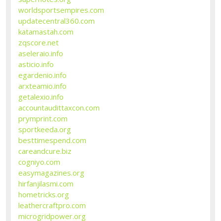
worldsportsempires.com
updatecentral360.com
katamastah.com
zqscore.net
aseleraio.info
asticio.info
egardenio.info
arxteamio.info
getalexio.info
accountaudittaxcon.com
prymprint.com
sportkeeda.org
besttimespend.com
careandcure.biz
cogniyo.com
easymagazines.org
hirfanjilasmi.com
hometricks.org
leathercraftpro.com
microgridpower.org