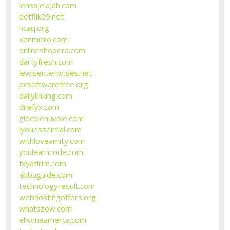
lensajelajah.com
betflik09.net
ncaq.org
xenmicro.com
onlineshopera.com
dartyfresh.com
lewisenterprises.net
pcsoftwarefree.org
dailylinking.com
dnafyx.com
giocolenuvole.com
iyouessential.com
withloveamity.com
youlearncode.com
fxyatirim.com
abbuguide.com
technologyresult.com
webhostingoffers.org
whatszow.com
ehomeamerca.com