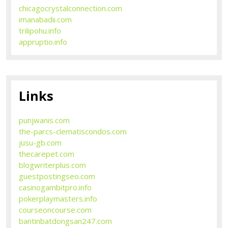
chicagocrystalconnection.com
imanabadii.com
trilipohu.info
appruptio.info
Links
punjwanis.com
the-parcs-clematiscondos.com
jusu-gb.com
thecarepet.com
blogwriterplus.com
guestpostingseo.com
casinogambitpro.info
pokerplaymasters.info
courseoncourse.com
bantinbatdongsan247.com