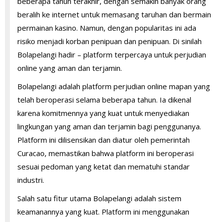
beberapa tahun terakhir, dengan semakin banyak orang
beralih ke internet untuk memasang taruhan dan bermain
permainan kasino. Namun, dengan popularitas ini ada
risiko menjadi korban penipuan dan penipuan. Di sinilah
Bolapelangi hadir – platform terpercaya untuk perjudian
online yang aman dan terjamin.
Bolapelangi adalah platform perjudian online mapan yang
telah beroperasi selama beberapa tahun. Ia dikenal
karena komitmennya yang kuat untuk menyediakan
lingkungan yang aman dan terjamin bagi penggunanya.
Platform ini dilisensikan dan diatur oleh pemerintah
Curacao, memastikan bahwa platform ini beroperasi
sesuai pedoman yang ketat dan mematuhi standar
industri.
Salah satu fitur utama Bolapelangi adalah sistem
keamanannya yang kuat. Platform ini menggunakan