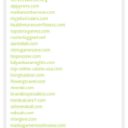
zippyrevs.com
matkanumbernow.com
myjobcirculars.com
healthmoreoverfitness.com
topslotxgames.com
routerloggnet.net
dantella6.com
slotsgamesone.com
hispinzone.com
kalyanbazarnights.com
top-online-casino-usa.com
honghuidoor.com
flowingtravel.com
nineniki.com
brandiospecialists.com
medicalcare7.com
adtennaball.com
nabzah.com
mongive.com
matkagameresultsview.com