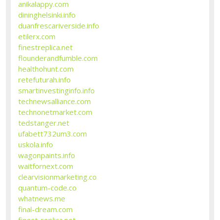
anikalappy.com
dininghelsinki.info
duanfrescariverside.info
etilerx.com
finestreplica.net
flounderandfumble.com
healthohunt.com
retefuturah.info
smartinvestinginfo.info
technewsalliance.com
technonetmarket.com
tedstanger.net
ufabett732um3.com
uskola.info
wagonpaints.info
waitfornext.com
clearvisionmarketing.co
quantum-code.co
whatnews.me
final-dream.com
finest-replica.net