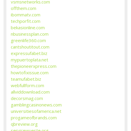
vsmsnetworks.com
offthem.com
ibommatv.com
techporfit.com
bekasionline.com
nbusinessplan.com
greenlife360.com
cantshoutitout.com
expressufabet.biz
mypuertoplata.net
thepioneerxpress.com
howtofixissue.com
teamufabet.biz
webfullform.com
allviddownload.com
decorsmag.com
gamblingcasinonews.com
universitiesofamerica.net
progameofbrands.com
qbreview.org
servicewueste.org