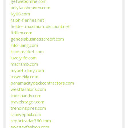
getwebonline.com
onlyfansheaven.com
lky08.com
ralph-fiennes.net
fielder-maximum-discount.net
fitfllex.com
genesisbusinesscredit.com
inforuang.com
kindsmarket.com
luvelylife.com
macramb.com
mypet-diary.com
oxweekly.com
panamacitydeckcontractors.com
westfashions.com
toolshandy.com
travelstager.com
trendinspires.com
rannyephul.com
reportradar360.com
swaggyfashion.com