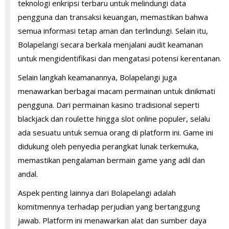
teknologi enkripsi terbaru untuk melindungi data
pengguna dan transaksi keuangan, memastikan bahwa
semua informasi tetap aman dan terlindungi. Selain itu,
Bolapelangi secara berkala menjalani audit keamanan
untuk mengidentifikasi dan mengatasi potensi kerentanan.
Selain langkah keamanannya, Bolapelangi juga
menawarkan berbagai macam permainan untuk dinikmati
pengguna. Dari permainan kasino tradisional seperti
blackjack dan roulette hingga slot online populer, selalu
ada sesuatu untuk semua orang di platform ini. Game ini
didukung oleh penyedia perangkat lunak terkemuka,
memastikan pengalaman bermain game yang adil dan
andal.
Aspek penting lainnya dari Bolapelangi adalah
komitmennya terhadap perjudian yang bertanggung
jawab. Platform ini menawarkan alat dan sumber daya