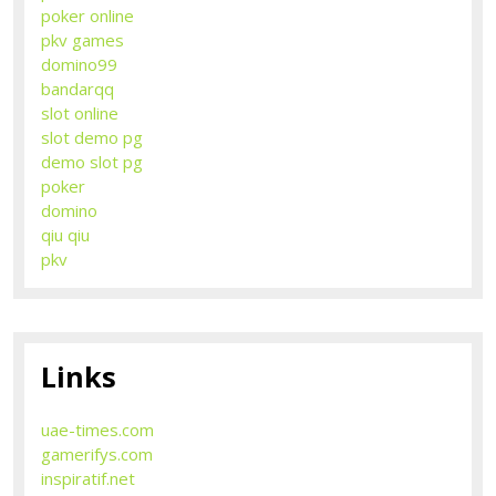
poker online
pkv games
domino99
bandarqq
slot online
slot demo pg
demo slot pg
poker
domino
qiu qiu
pkv
Links
uae-times.com
gamerifys.com
inspiratif.net