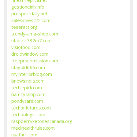
gestioneinh.info
prosportdaily.net
salesinvest22.com
teseract.org
trendy-ama-shop.com
ufabett732m7.com
visiofood.com
droidwindow.com
freeprsubmission.com
ufagold666.com
myinteriorblog.com
bnewsindia.com
techiepick.com
bamzyshop.com
pondycars.com
techonfutures.com
techoologic.com
raspberryketonescanada.org
medihealthrules.com
usathrill.com