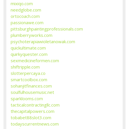
mixiqo.com
needglobe.com
ortocoach.com
passionawe.com
pittsburghpaintingprofessionals.com
plumberryworks.com
psychoterapiawioletanowak.com
quickultimate.com
quirkyquester.com
sexmedicineformen.com
shiftripple.com
slotterpercaya.co
smartcoolbox.com
sohanjitfinances.com
soulfulhousemusic.net
sparklooms.com
tacticalcontractingllc.com
thecapitalpowers.com
tobabet88slot3.com
todayscurrentnews.com