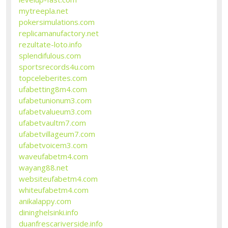
mytreepla.net
pokersimulations.com
replicamanufactory.net
rezultate-loto.info
splendifulous.com
sportsrecords4u.com
topceleberites.com
ufabetting8m4.com
ufabetunionum3.com
ufabetvalueum3.com
ufabetvaultm7.com
ufabetvillageum7.com
ufabetvoicem3.com
waveufabetm4.com
wayang88.net
websiteufabetm4.com
whiteufabetm4.com
anikalappy.com
dininghelsinki.info
duanfrescariverside.info