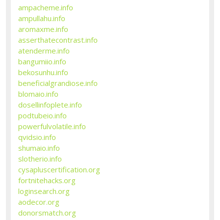
ampacheme.info
ampullahu.info
aromaxme.info
asserthatecontrast.info
atenderme.info
bangumiio.info
bekosunhu.info
beneficialgrandiose.info
blomaio.info
dosellinfoplete.info
podtubeio.info
powerfulvolatile.info
qvidsio.info
shumaio.info
slotherio.info
cysapluscertification.org
fortnitehacks.org
loginsearch.org
aodecor.org
donorsmatch.org