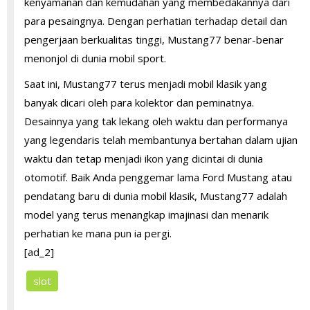
kenyamanan dan kemudahan yang membedakannya dari
para pesaingnya. Dengan perhatian terhadap detail dan
pengerjaan berkualitas tinggi, Mustang77 benar-benar
menonjol di dunia mobil sport.
Saat ini, Mustang77 terus menjadi mobil klasik yang
banyak dicari oleh para kolektor dan peminatnya.
Desainnya yang tak lekang oleh waktu dan performanya
yang legendaris telah membantunya bertahan dalam ujian
waktu dan tetap menjadi ikon yang dicintai di dunia
otomotif. Baik Anda penggemar lama Ford Mustang atau
pendatang baru di dunia mobil klasik, Mustang77 adalah
model yang terus menangkap imajinasi dan menarik
perhatian ke mana pun ia pergi.
[ad_2]
slot