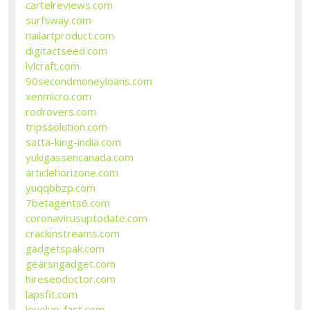
cartelreviews.com
surfsway.com
nailartproduct.com
digitactseed.com
lvlcraft.com
90secondmoneyloans.com
xenmicro.com
rodrovers.com
tripssolution.com
satta-king-india.com
yukigassencanada.com
articlehorizone.com
yuqqbbzp.com
7betagents6.com
coronavirusuptodate.com
crackinstreams.com
gadgetspak.com
gearsngadget.com
hireseodoctor.com
lapsfit.com
levelup-fast.com