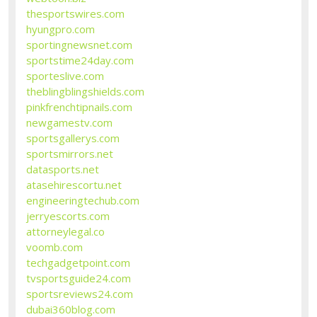
thesportswires.com
hyungpro.com
sportingnewsnet.com
sportstime24day.com
sporteslive.com
theblingblingshields.com
pinkfrenchtipnails.com
newgamestv.com
sportsgallerys.com
sportsmirrors.net
datasports.net
atasehirescortu.net
engineeringtechub.com
jerryescorts.com
attorneylegal.co
voomb.com
techgadgetpoint.com
tvsportsguide24.com
sportsreviews24.com
dubai360blog.com