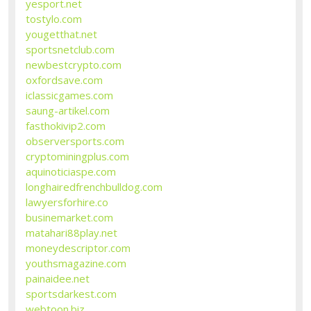
yesport.net
tostylo.com
yougetthat.net
sportsnetclub.com
newbestcrypto.com
oxfordsave.com
iclassicgames.com
saung-artikel.com
fasthokivip2.com
observersports.com
cryptominingplus.com
aquinoticiaspe.com
longhairedfrenchbulldog.com
lawyersforhire.co
businemarket.com
matahari88play.net
moneydescriptor.com
youthsmagazine.com
painaidee.net
sportsdarkest.com
webtoon.biz