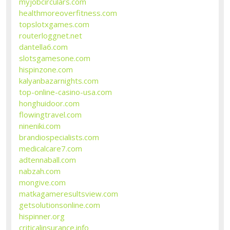
myjobcirculars.com
healthmoreoverfitness.com
topslotxgames.com
routerloggnet.net
dantella6.com
slotsgamesone.com
hispinzone.com
kalyanbazarnights.com
top-online-casino-usa.com
honghuidoor.com
flowingtravel.com
nineniki.com
brandiospecialists.com
medicalcare7.com
adtennaball.com
nabzah.com
mongive.com
matkagameresultsview.com
getsolutionsonline.com
hispinner.org
criticalinsurance.info